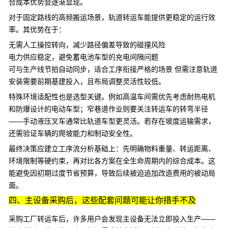
合成本优势会逐渐显现。
对于固定路线的高频搬运场景，
轨道转运车
能提供更稳定的运行效
率。其优势在于：
无需人工操控转向，减少路径偏差导致的碰撞风险
电力供应稳定，避免蓄电池车型的充电间隔问题
可与生产线节拍自动同步，适合工序衔接严格的场景 但需注意轨道
安装需要前期基建投入，且布局调整灵活性较低。
特殊环境适配性也是选型关键。例如高温车间需优先考虑耐热电机
和防爆设计的电动车型；窄巷道作业则要关注转运车的转弯半径
——
手动液压叉车
通常比轨道车型更灵活。若存在坡度运输需求，
还需验证车辆的爬坡能力和制动安全性。
最终决策应建立工序流分析基础上：先明确物料重量、转运距离、
环境限制等硬约束，再对比各方案在全生命周期内的综合成本。这
能避免因初期过度节省预算，导致后续被迫追加改造费用的被动局
面。
四、主设备采购后，这些配套问题可能让你措手不及
采购工厂转运车后，许多用户会发现主设备无法立即投入生产——