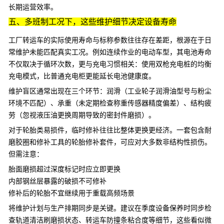
长期运营效率。
五、多班制工况下，这些维护细节决定设备寿命
工厂转运车的实际使用寿命与标称参数往往存在差距，根源在于日
常维护未能匹配真实工况。例如连续作业的电动车型，其电池寿命
不仅取决于循环次数，更与充电习惯相关：使用
双枪充电桩
的均衡
充电模式，比普通充电柜更能延长电池健康度。
维护盲区通常出现在三个环节：润滑（工业轮子润滑油型号与粉尘
环境不匹配）、承重（未定期检查
称重传感器
精度偏差）、结构疲
劳（忽视液压油更换周期导致的密封件磨损）。
对于轮胎类易损件，临时修补往往比整体更换更经济。一套包含耐
磨胶圈和修补工具的轮胎修补套件，可应对大多数非结构性损伤。
但需注意：
胎面磨损超过深度标记时应立即更换
内部钢丝层暴露的破损不可修补
修补后的轮胎不宜继续用于重载高频场景
将维护计划与生产排期同步是关键。建议在季度设备保养时同步检
查
轨道清洁刷
磨损状态、
转运车防撞条
粘合度等细节，这些看似微