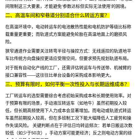
间限制这三大要素，才能避免‘参数达标但实际无法使用’的困境。
二、高温车间和窄巷道分别适合什么转运方案？
在高温环境中，
电动转运车
的电池散热性能和电机防护等级比标称
载重量更重要；而轨道式方案能避免轮胎在高温地面上的磨损风
险。
狭窄通道作业需要关注转弯半径与操控方式：无线遥控的轨道地平
车比传统方向盘操控更适应受限空间，但要求预先规划轨道布局。
对于既有自动化产线的工厂，还需评估转运车与传送带、机械臂的
接口兼容性——这往往比单台设备的采购成本影响更大。
三、预算有限时，如何平衡一次性投入与长期运维成本？
工厂转运车的选型需要综合考虑初始采购成本和长期使用效率。对
于预算有限的场景，
手动液压转运车
（如
地牛
）虽然初期投入较
低，但长期高频使用下人力成本会显著增加。而电动或轨道式转运
车虽然前期投入较高，但在多班制工况下能大幅降低人工疲劳和操
作失误风险。 关键判断点在于评估日均转运频次：若单日搬运次数
较低（如少于50次），手动方案可能更经济；反之则电动方案的综