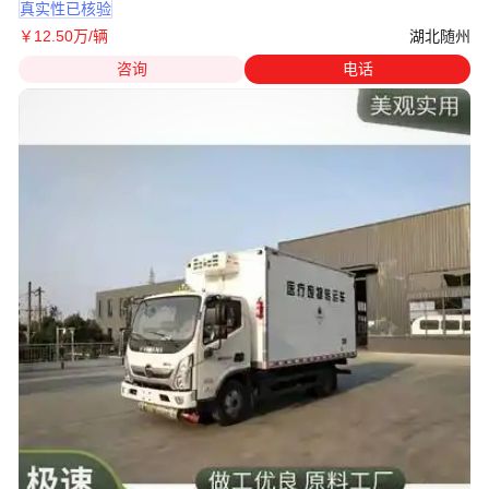
真实性已核验
湖北随州
￥
12
.50
万
/辆
咨询
电话