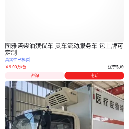
图雅诺柴油殡仪车 灵车流动服务车 包上牌可
定制
真实性已核验
辽宁铁岭
￥
9
.00
万
/台
咨询
电话