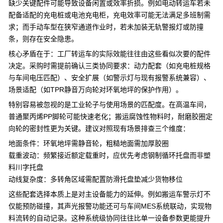
缺少关键配件可能导致设备闲置或效率折损。例如电动转运车若未
配备适配的充电桩或
电池充电柜
，充电效率可能无法满足多班制需
求；而手动车型在狭窄通道作业时，若未加装无轨警报灯或防撞
条，则存在安全隐患。
核心矛盾在于：工厂转运车的实际效能往往由这些看似次要的配件
决定。采购时需提前确认三类协同要求：动力配套（如充电桩规格
与车间电压匹配）、安全扩展（如警示灯与现有报警系统兼容）、
场景适配（如
TPR静音万向轮
对环氧地坪的保护作用）。
特别容易被忽视的是工业轮子与使用场景的匹配度。在高温车间，
普通聚丙烯PP脚轮可能快速老化；搬运腐蚀性物料时，
耐磨胶圈定
向轮
的密封性更为关键。建议对照现有场景排查三个维度：
地面条件：环氧地坪需静音轮，粗糙地面需加厚胶圈
载重波动：频繁接近额定载重时，应优先考虑
钢制循环托盘
而非
塑
料川字托盘
动线复杂度：多转角区域需配置
防滑托盘垫
减少货物移位
这些配套选择本质上是对主设备能力的延伸。例如搬运车警示灯不
仅能预防碰撞，其声光报警功能还可与车间MES系统联动，实现物
料流转的自动记录。这种系统级协同往往比单一设备参数更能提升