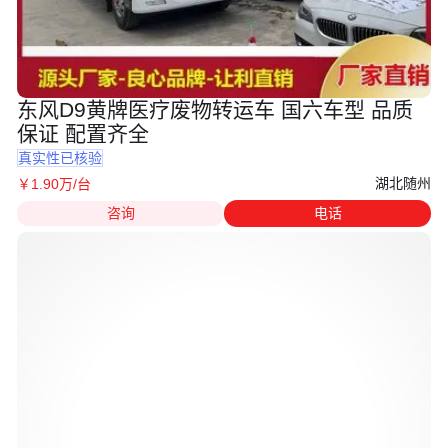
东风D9黄牌医疗废物转运车 国六车型 品质
保证 配置齐全
真实性已核验
湖北随州
￥
1
.90
万
/台
咨询
电话