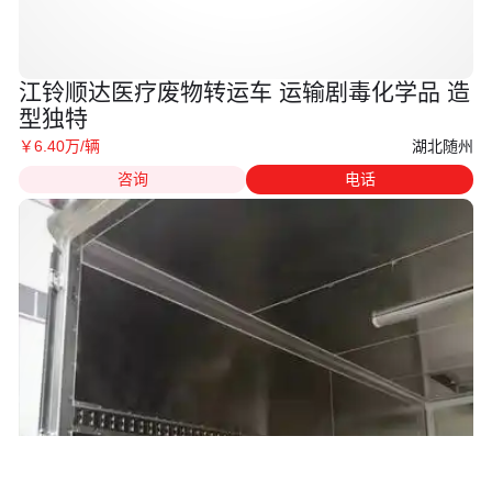
江铃顺达医疗废物转运车 运输剧毒化学品 造
型独特
湖北随州
￥
6
.40
万
/辆
咨询
电话