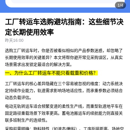
1/4
工厂转运车选购避坑指南：这些细节决
定长期使用效率
昨天16:00
选购
工厂转运车
时，你是否被看似相似的产品参数迷惑，却忽略了
长期使用效率的关键差异？本文将帮你避开常见采购误区，从真实
场景需求出发锁定最适合的解决方案。
一、为什么工厂转运车不能只看载重和价格？
工厂转运车的核心差异隐藏在三个容易被忽视的维度：动力系统决
定持续作业能力，轨道需求影响场地适应性，而承重参数必须结合
动态负载评估。
电动无轨转运车
适合频繁变道的柔性生产线，而
重型轨道地平车
在
固定路径重载场景下效率更高。
蓄电池搬运车
的续航能力则直接关
联多班制生产的连续性。
采购前需明确：物料特性（如液态/散料）、工序衔接距离、场地空