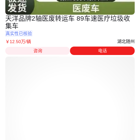
天洋品牌2轴医废转运车 89车速医疗垃圾收
集车
真实性已核验
湖北随州
￥
12
.50
万
/辆
咨询
电话