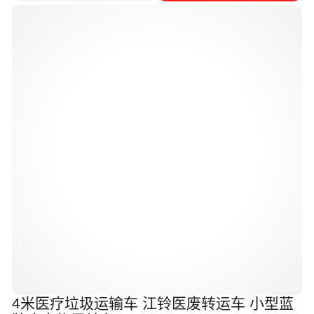
4米医疗垃圾运输车 江铃医废转运车 小型蓝