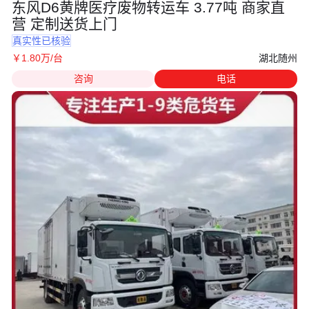
东风D6黄牌医疗废物转运车 3.77吨 商家直
营 定制送货上门
真实性已核验
湖北随州
￥
1
.80
万
/台
咨询
电话