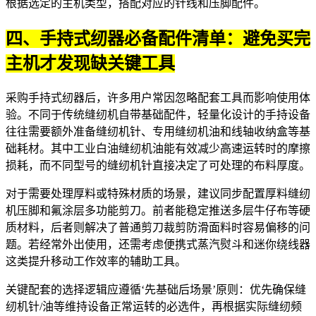
根据选定的主机类型，搭配对应的针线和压脚配件。
四、手持式纫器必备配件清单：避免买完
主机才发现缺关键工具
采购手持式纫器后，许多用户常因忽略配套工具而影响使用体
验。不同于传统缝纫机自带基础配件，轻量化设计的手持设备
往往需要额外准备
缝纫机针
、专用
缝纫机油
和
线轴收纳盒
等基
础耗材。其中
工业白油缝纫机油
能有效减少高速运转时的摩擦
损耗，而不同型号的缝纫机针直接决定了可处理的布料厚度。
对于需要处理厚料或特殊材质的场景，建议同步配置
厚料缝纫
机压脚
和
氟涂层多功能剪刀
。前者能稳定推送多层牛仔布等硬
质材料，后者则解决了普通剪刀裁剪防滑面料时容易偏移的问
题。若经常外出使用，还需考虑
便携式蒸汽熨斗
和迷你绕线器
这类提升移动工作效率的辅助工具。
关键配套的选择逻辑应遵循‘先基础后场景’原则：优先确保缝
纫机针/油等维持设备正常运转的必选件，再根据实际缝纫频