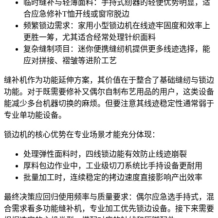
临时缝补与轻薄面料：手持式纫器的轻便优势明显，适
合应急修补T恤开线或窗帘脱边
频繁锁边需求：
家用小型锁边机
在线迹牢固度和效率上
更胜一筹，尤其适合经常处理针织面料
复杂缝制项目：
迷你便携缝纫机
提供更多线迹选择，能
应对拼接、褶皱等进阶工艺
缝补机
作为功能延伸方案，其价值在于整合了基础缝纫与锁边
功能。对于既需要修补又偶尔自制布艺用品的用户，这类设备
能减少多台机器切换的麻烦。但要注意其线迹稳定性通常弱于
专业单功能设备。
锁边机
的核心优势在专业场景才能充分体现：
处理弹性面料时，四线锁边能有效防止线迹崩裂
厚料包边作业中，工业级切刀系统比手持设备更耐用
批量加工时，连续稳定的拷边速度直接影响产出效率
最终决策应回归使用频率与质量要求：偶尔应急选手持式，混
合需求看多功能缝补机，专业加工优先锁边设备。接下来需要