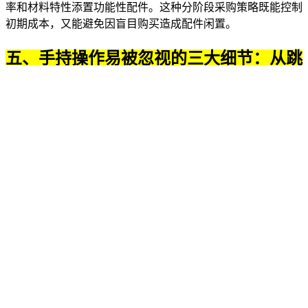
率和材料特性添置功能性配件。这种分阶段采购策略既能控制
初期成本，又能避免因盲目购买造成配件闲置。
五、手持操作易被忽视的三大细节：从跳
线处理到长期维护
使用手持式纫器时，跳线是最常见的操作问题。多数情况源于
穿线方式错误或缝纫机针安装不到位——需确认针槽朝向与压
脚压力调节旋钮的匹配度。临时处理可尝试更换新针并重新穿
线，若频繁发生则需检查缝纫机针是否弯曲或针距设置是否超
出设备负荷。
维护方面，定期在梭芯套件处添加
针织机油防锈
至关重要。长
期存放前应用
缝纫机一字螺丝刀
卸下压脚组件清除布屑，特别
注意送布牙缝隙的清洁。
多功能剪刀
此时不仅能修剪线头，其
精密刃口还可用于清理缠绕在旋梭周围的线结。
移动使用场景要特别注意电源线收纳：绕线时避免直角弯折，
存放时用
弹簧晾晒夹子
固定线材可有效延长寿命。这些细节看