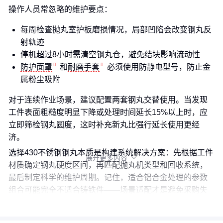
操作人员常忽略的维护要点：
每周检查抛丸室护板磨损情况，局部凹陷会改变钢丸反
射轨迹
停机超过8小时需清空钢丸仓，避免结块影响流动性
防护面罩
和
耐磨手套
必须使用防静电型号，防止金
属粉尘吸附
对于连续作业场景，建议配置两套钢丸交替使用。当发现
工件表面粗糙度明显下降或处理时间延长15%以上时，应
立即筛检钢丸圆度，这时补充新丸比强行延长使用更经
济。
选择430不锈钢钢丸本质是构建系统解决方案：先根据工件
展开更多内容

材质确定钢丸硬度区间，再匹配抛丸机类型和回收系统，
最后制定科学的维护周期。记住，适合铝合金处理的参数
组合可能完全不适合铸铁件——场景适配才是避免采购失
误的核心。