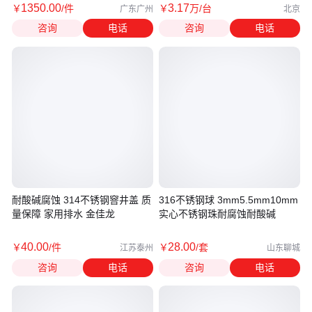
1350
.00
3
.17
￥
/件
￥
万
/台
广东广州
北京
咨询
电话
咨询
电话
耐酸碱腐蚀 314不锈钢窨井盖 质
316不锈钢球 3mm5.5mm10mm
量保障 家用排水 金佳龙
实心不锈钢珠耐腐蚀耐酸碱
40
.00
28
.00
￥
/件
￥
/套
江苏泰州
山东聊城
咨询
电话
咨询
电话