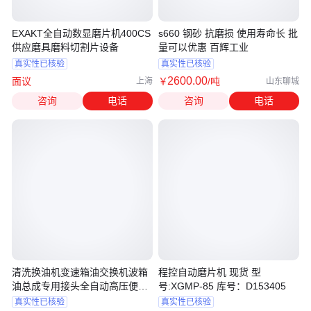
EXAKT全自动数显磨片机400CS
s660 钢砂 抗磨损 使用寿命长 批
供应磨具磨料切割片设备
量可以优惠 百辉工业
真实性已核验
真实性已核验
2600
.00
面议
￥
/吨
上海
山东聊城
咨询
电话
咨询
电话
清洗换油机变速箱油交换机波箱
程控自动磨片机 现货 型
油总成专用接头全自动高压便携
号:XGMP-85 库号：D153405
免拆
真实性已核验
真实性已核验