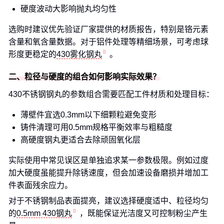
硬度波动大影响抛丸均匀性
选购时建议优先验证厂家提供的材质报告，特别是铬元素
含量和氧含量数据。对于铝件处理等精细场景，可考虑球
形度更稳定的
430雾化钢丸
。
二、粒径与硬度的组合如何影响实际效果？
430不锈钢钢丸的参数组合需要匹配工件材质和处理目标：
薄壁件宜选0.3mm以下细颗粒避免变形
铸件清理可用0.5mm规格平衡效率与粗糙度
高硬度钢丸更适合去除顽固氧化层
实际使用中常见误区是单独追求某一参数极限。例如过度
加大硬度虽能提升除锈速度，但会加速设备磨损并增加工
件表面残余应力。
对于不锈钢制品表面提亮，建议选择硬度适中、粒径均匀
的
0.5mm 430钢丸
，既能保证光洁度又可控制粉尘产生