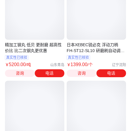
精加工钢丸 低贝 更耐磨 超高性
日本XEBEC锐必克 浮动刀柄
价比 比二次钢丸更优惠
FH-ST12-SL10 研磨刷自动调整
套筒
真实性已核验
真实性已核验
5200
.00
1399
.00
￥
/吨
￥
/个
山东青岛
辽宁沈阳
咨询
电话
咨询
电话