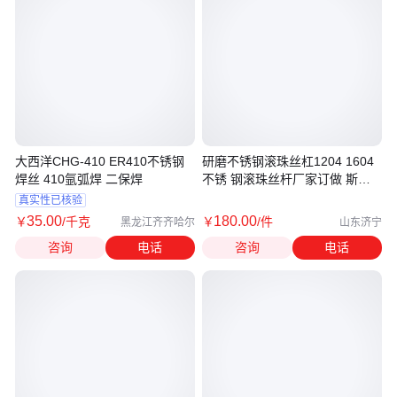
大西洋CHG-410 ER410不锈钢
研磨不锈钢滚珠丝杠1204 1604
焊丝 410氩弧焊 二保焊
不锈 钢滚珠丝杆厂家订做 斯博
瑞
真实性已核验
35
.00
180
.00
￥
/千克
￥
/件
黑龙江齐齐哈尔
山东济宁
咨询
电话
咨询
电话