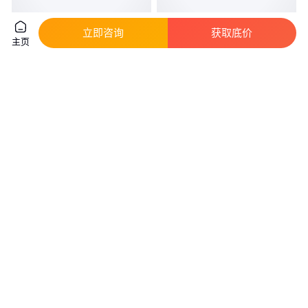
立即咨询
获取底价
主页
316不锈钢钢球食品级耐腐蚀钢
大西洋不锈钢焊丝CHG316L
珠滚珠2mm3mm4mm5mm6mm
CHG309 CHG310规格
2.0mm2.5mm3.0mm
真实性已核验
31
.00
44
.00
￥
/包
￥
/千克
山东聊城
上海
咨询
电话
咨询
电话
金威 ER308 耐腐蚀奥氏体不锈
大桥THS 347不锈钢焊丝321不
钢焊丝 18CR-8N
锈钢埋弧焊丝