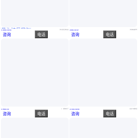
真实性已核验
农业蔬菜复合肥料 高塔造粒速溶复合肥厂家批发
硫基复合肥 17-17-17硫酸钾型肥料 氮磷钾冲施肥化肥
河北石家庄
河南郑州
￥
3650
.00
/吨
￥
560
.00
/袋
咨询
电话
咨询
电话
开磷滴灌 开磷15-5-25 复合肥 开磷高塔硝硫基 复合肥
鼎立 厂家直供 磷酸一铵 农业用 98% 化肥 欢迎来电
广西南宁
四川德阳
￥
4600
.00
￥
7000
.00
/吨
咨询
电话
咨询
电话