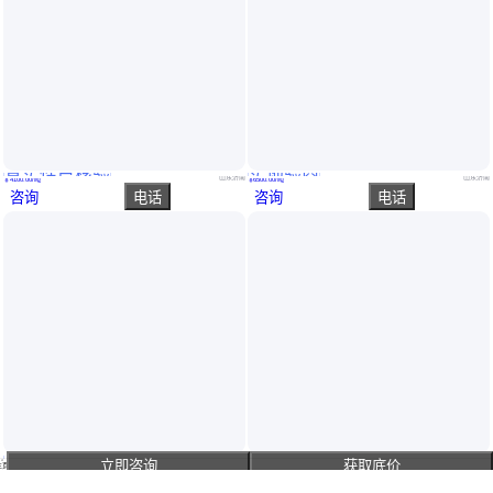
真实性已核验
实地验商
硫酸钾 52%含量全水溶颗粒粉末钾肥 分子量174.24 硫酸钾肥
磷酸二氢钾厂家 农业化肥有机磷钾复合肥 瓜果蔬菜
山东济南
山东济南
￥
4100
.00
/吨
￥
6500
.00
/吨
咨询
电话
咨询
电话
真实性已核验
真实性已核验
国标高纯度磷酸二氢钠 高效磷钾复合肥磷酸钾原料 酸度调节剂
家批发 微生物菌剂 生根壮苗化肥 蔬菜花卉 营养元素丰富
山东济南
河北邢台
立即咨询
获取底价
￥
4
.00
/千克
￥
700
.00
/吨
主页
咨询
电话
咨询
电话