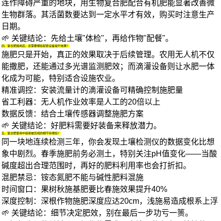
连作障碍严重的地块，用
生物复合肥
配合有机肥能显著改善微
生物群落。其活菌数要达到一定水平才有效，购买时注意生产
日期。
🌱 关键结论：先给土壤"体检"，再给作物"配餐"。
四、复合肥施用后，还需要哪些配套设备提升效果？
施肥只是开始，真正的效果取决于后续管理。
农用无人机
不仅
能撒肥，还能通过多光谱监测肥效；而
滴灌设备
则让水肥一体
化成为可能，特别适合设施农业。
精准调控
：安装流量计的
滴灌设备
可精确控制施肥量
省工利器
：无人机作业效率是人工的20倍以上
数据反馈
：结合土壤传感器调整施肥方案
🌱 关键结论：好肥料需要好装备来释放潜力。
五、复合肥使用中容易被忽视的细节有哪些？
同一块地连续检测三年，你会发现
土壤检测仪
的数据变化比想
象中剧烈。春季施肥前务必测土，特别关注pH值变化——当酸
碱度超出合理范围时，再好的肥料利用率也会打折扣。
混肥禁忌
：铵态氮肥不能与碱性肥料混施
时间窗口
：果树秋施基肥要比春施效果提升40%
深度控制
：深根作物施肥深度应达20cm，浅施易造成根系上浮
🌱 关键结论：细节决定肥效，别在最后一步功亏一篑。