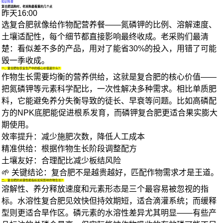
·
知识科普
复合肥选购时，老采购最看重的几个点
昨天16:00
选复合肥就像给作物配营养餐——氮磷钾的比例、溶解速度、
土壤适配性，每个细节都直接影响最终收成。老采购们最清
楚：看似差不多的产品，用对了能省30%的投入，用错了可能
毁一季收成。
一、复合肥在农业生产中的核心价值是什么？
作物生长需要均衡的营养供给，这就是
复合肥
的核心价值——
把氮磷钾等元素科学配比，一次性解决多种需求。相比单质肥
料，它能避免养分失衡导致的徒长、早衰等问题。比如高磷配
方的
NPK底肥
能促进根系发育，而
磷钾复合肥
更适合果实膨大
期使用。
效率提升
：减少施肥次数，降低人工成本
精准供给
：根据作物生长阶段调整配方
土壤友好
：合理配比减少板结风险
🌱 关键结论：复合肥不是越贵越好，匹配作物需求才是王道。
二、复合肥的关键性能指标如何影响作物生长？
溶解性、养分释放速度和元素形态是三个最容易被忽视的指
标。
水溶性复合肥
见效快但持效期短，适合滴灌系统；而缓释
型则更适合旱作区。磷元素的水溶性差异尤其明显——有些产