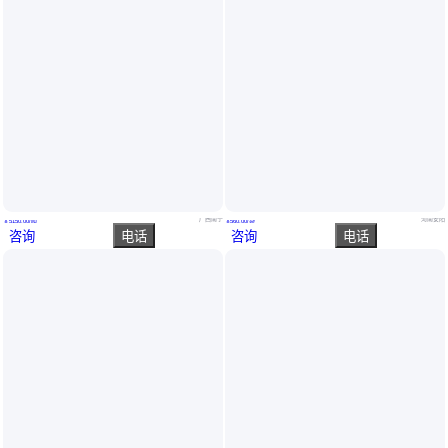
中化复合肥 复合肥 复合肥工厂直发
磷酸二氢钾复合肥28-6-6农用化肥冲施肥料氮磷钾复合肥料
广西南宁
河南安阳
￥
5150
.00
/吨
￥
560
.00
/袋
咨询
电话
咨询
电话