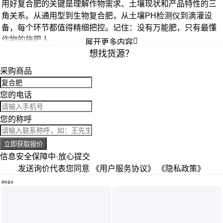
用好
复合肥
的关键是理解作物需求、土壤现状和产品特性的三
角关系。从通用型到
生物复合肥
，从
土壤PH检测仪
到
滴灌设
备
，每个环节都值得精细把控。记住：没有万能肥，只有最懂
作物的施肥人。

展开更多内容
想找货源？
采购商品
您的电话
您的称呼
立即获取报价
信息安全保障中·放心提交
发送询价代表您同意
《用户服务协议》
《隐私政策》
猜你喜欢