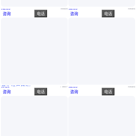
磷酸二氢钾复合肥 硫基复合肥料 全水溶冲施肥 农业化肥
玉米水稻肥 复合肥厂家 批发 17-17-17≥51% 通用型复合肥料
河南安阳
河南安阳
￥
560
.00
/袋
￥
560
.00
/袋
咨询
电话
咨询
电话
真实性已核验
惠旺尔复合肥含稀土微量元素防台风桉树控释肥
万地宝复合肥硫酸钾原料17-5-23硫基复合肥膨果着色
广西南宁
河南安阳
￥
67
.90
/包
￥
560
.00
/袋
咨询
电话
咨询
电话