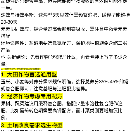
品标注的总磷含量高，但实际能被作物吸收的有效磷可能不足
一半。
速效与持效平衡
：速溶型3天见效但需频繁追肥，缓释型能维持
20-30天
元素协同效应
：钾含量过高会抑制镁吸收，需注意中微量元素
搭配
环境适应性
：盐碱地要选低氯配方，保护地种植避免含缩二脲
产品
🌱 关键结论：先看作物"吃得动"什么，再看包装上写了多少含
量。
三、根据作物需求，如何选择最合适的复合肥类型？
1. 大田作物首选通用型
玉米、小麦等对养分需求规律明确，选择总养分35%-45%的常
规
复合肥
即可，注意基肥与追肥配比差异。
2. 经济作物考虑专用配方
果树、蔬菜建议用
缓释复合肥
，搭配少量
水溶性复合肥
作追
肥。比如葡萄转色期需要高钾配方，而叶菜类则要增加氮比
例。
3. 土壤改良需求选生物型