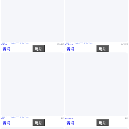
真实性已核验
真实性已核验
装一块表的的电表箱
956 儿童适用的电子座椅秤减轻病人和医护人员的负担
浙江温州
四川成都
￥
80
.00
/个
￥
5
.00
万
/台
咨询
电话
咨询
电话
真实性已核验
VA 40玻璃管流量计 - 适用于基础应用 实力商家 货源充足
锡泰 dn50液体涡轮流量计 汽油流量表 柴油计量表 可配套二次显示仪表
上海
上海
面议
￥
780
.00
/台
咨询
电话
咨询
电话