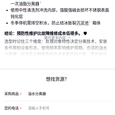
一次
油脂分离器
使用中性清洗剂冲洗内部，强酸强碱会损坏不锈钢表面
钝化层
冬季停机需排空积水，防止结冰胀裂
沉淀池
箱体
结论：预防性维护比故障维修成本低得多。
🛡️
展开更多内容

选型时记住三个维度：处理对象特性决定分离技术，安装
条件限制设备形态，使用频率影响维护周期。合适的
油水
分离器
应该是长期使用综合成本最低的方案，而非单纯
追求低价或高配。
想找货源？
采购商品
您的电话