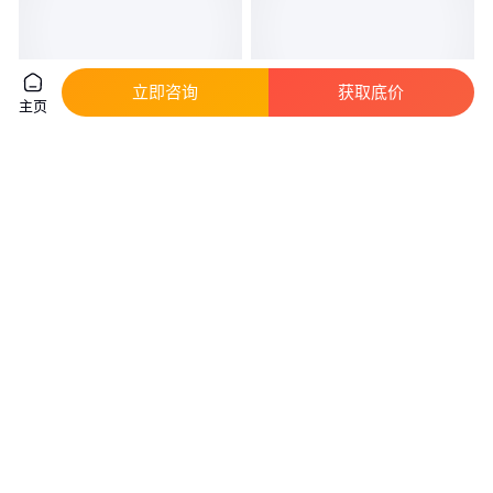
立即咨询
获取底价
主页
气液分离器MLCXQF900-400离
气液分离器HZ-SW200-0.6 华豫
心旋风式气液分离器
滤器
真实性已核验
2
.98
5000
.00
￥
万
/台
￥
上海
河南新乡
咨询
电话
咨询
电话