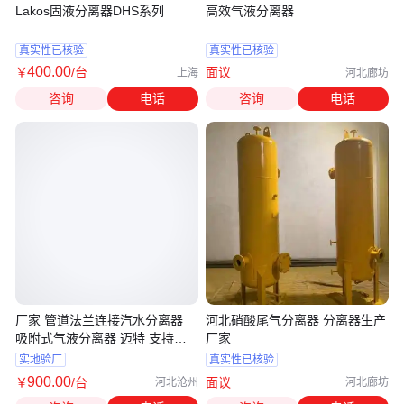
Lakos固液分离器DHS系列
高效气液分离器
真实性已核验
真实性已核验
400
.00
￥
/台
面议
上海
河北廊坊
咨询
电话
咨询
电话
厂家 管道法兰连接汽水分离器
河北硝酸尾气分离器 分离器生产
吸附式气液分离器 迈特 支持定
厂家
制
实地验厂
真实性已核验
900
.00
￥
/台
面议
河北沧州
河北廊坊