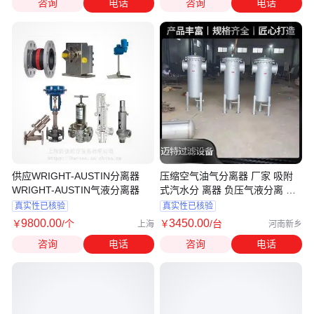
咨询
电话
咨询
电话
供应WRIGHT-AUSTIN分离器
压缩空气油气分离器 厂家 吸附
WRIGHT-AUSTIN气液分离器
式汽水分 离器 负压气液分离 器
迈特
真实性已核验
真实性已核验
9800
.00
3450
.00
￥
/个
￥
/台
上海
河南新乡
咨询
电话
咨询
电话