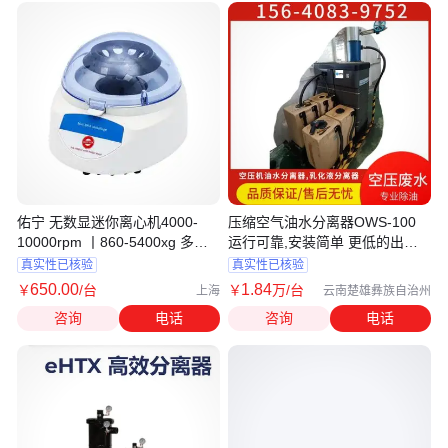
佑宁 无数显迷你离心机4000-
压缩空气油水分离器OWS-100
10000rpm 丨860-5400xg 多种
运行可靠,安装简单 更低的出口
实验需求
含油量
真实性已核验
真实性已核验
650
.00
1
.84
￥
/台
￥
万
/台
上海
云南楚雄彝族自治州
咨询
电话
咨询
电话