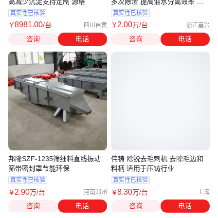
高减少沉淀支持定制 源塔
多次除渣 提高油水分离效率 鑫
米诺
真实性已核验
真实性已核验
8981
.00
2
.00
￥
/台
￥
万
/台
四川自贡
浙江嘉兴
咨询
电话
咨询
电话
邦隆SZF-1235筛细料直线振动
伟铸 除锐去毛剌机 去除毛边和
筛带密封罩节能环保
料柄 适用于压铸行业
真实性已核验
真实性已核验
2
.90
8
.30
￥
万
/台
￥
万
/台
河南郑州
上海
咨询
电话
咨询
电话