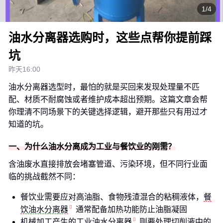
1/4
油水分离器选购时，这些点帮你提前踩
坑
昨天16:00
油水分离器选型时，最怕的就是买回来发现处理量不匹
配、材质不耐腐蚀或者维护成本超出预期。这篇文章会帮
你理清不同场景下的关键选择逻辑，避开那些只有用过才
知道的坑。
一、为什么油水分离成为工业与餐饮业的刚需？
含油废水直接排放会堵塞管道、污染环境，但不同行业面
临的挑战截然不同：
餐饮业需要应对高油脂、食物残渣混合的粘稠液体，
餐
饮油水分离器
通常配备加热功能防止油脂凝固
机械加工产生的
工业油水分离器
则要处理切削液中的