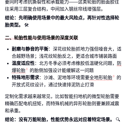
要同时考虑抗撕裂性和承载能力——这类轮胎的胎面胶往
往采用三层复合结构，中间加入钢丝帘线增强层。
结论：先明确使用场景中的最大风险点，再针对性选择轮
胎类型。
🛠️
二、轮胎性能与使用场景的深度关联
耐磨与静音的平衡
：深花纹轮胎抓地力强但噪音大，适
合越野场景；浅花纹轮胎反之，更适合城市铺装路面
温度适应性
：北方冬季必须考虑橡胶低温硬化问题，
防
爆轮胎
的胎侧加强设计能缓解这一问题
特殊地形需求
：沙滩、泥地等环境需要
全地形轮胎
的
开放式花纹设计，通过快速排泥防止打滑
定制化需求越来越常见，比如智能扫地机的微型轮胎需要
精确匹配电机扭矩，而特殊机械的异形轮胎则要兼顾减震
和承重。
结论：没有万能轮胎，性能优势永远对应着特定场景。
🔍