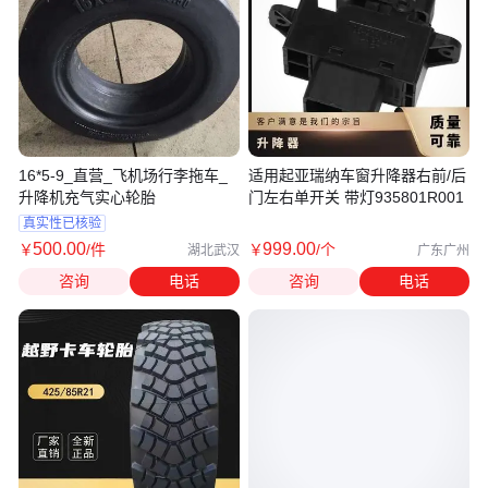
16*5-9_直营_飞机场行李拖车_
适用起亚瑞纳车窗升降器右前/后
升降机充气实心轮胎
门左右单开关 带灯935801R001
真实性已核验
500
.00
999
.00
￥
/件
￥
/个
湖北武汉
广东广州
咨询
电话
咨询
电话