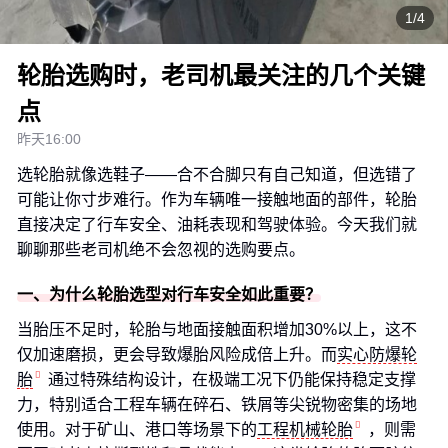
1/4
轮胎选购时，老司机最关注的几个关键
点
昨天16:00
选轮胎就像选鞋子——合不合脚只有自己知道，但选错了
可能让你寸步难行。作为车辆唯一接触地面的部件，轮胎
直接决定了行车安全、油耗表现和驾驶体验。今天我们就
聊聊那些老司机绝不会忽视的选购要点。
一、为什么轮胎选型对行车安全如此重要？
当胎压不足时，轮胎与地面接触面积增加30%以上，这不
仅加速磨损，更会导致爆胎风险成倍上升。而
实心防爆轮
胎
通过特殊结构设计，在极端工况下仍能保持稳定支撑
力，特别适合工程车辆在碎石、铁屑等尖锐物密集的场地
使用。对于矿山、港口等场景下的
工程机械轮胎
，则需