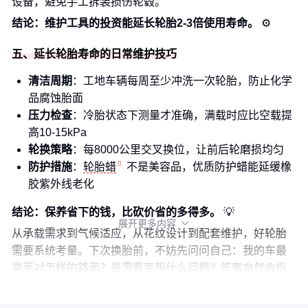
设备，避免手工拆装损伤轮毂。
结论：维护工具的投资能延长轮胎2-3倍使用寿命。
⚙️
五、延长轮胎寿命的日常维护技巧
清洁周期
：工地车辆每周至少冲洗一次轮胎，防止化学
品腐蚀胎面
压力检查
：冷胎状态下测量才准确，满载时应比空载提
高10-15kPa
轮换策略
：每8000公里交叉换位，让前后轮磨损均匀
防护措施
：
轮胎蜡
不是美容品，优质防护蜡能延缓橡
胶紫外线老化
结论：保养省下的钱，比砍价省的多得多。
💡
展开更多内容

从承载需求到气候适应，从花纹设计到配套维护，好轮胎
需要系统考量。下次换胎前，不妨先问问自己：我的车最
常面对怎样的路面？最需要克服什么问题？答案自然会指
向适合你的
轮胎
方案。