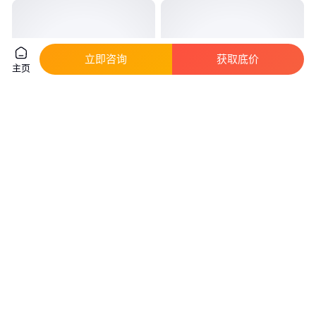
立即咨询
获取底价
主页
汇源 圣奥 9.75-18 10.00-20
445／95R25吊车轮胎 , 轮胎出
12.00-24 14.00-24 17.5-25 光面
口
铲运机轮胎
真实性已核验
真实性已核验
1850
.00
3800
.00
￥
/套
￥
/件
山东东营
山东青岛
咨询
电话
咨询
电话