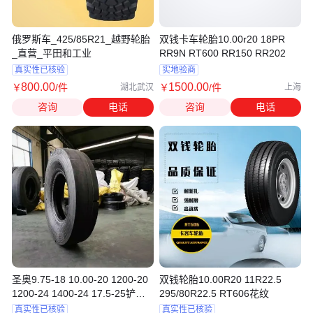
俄罗斯车_425/85R21_越野轮胎
双钱卡车轮胎10.00r20 18PR
_直营_平田和工业
RR9N RT600 RR150 RR202
真实性已核验
实地验商
800
.00
1500
.00
￥
/件
￥
/件
湖北武汉
上海
咨询
电话
咨询
电话
圣奥9.75-18 10.00-20 1200-20
双钱轮胎10.00R20 11R22.5
1200-24 1400-24 17.5-25铲运
295/80R22.5 RT606花纹
机轮胎
真实性已核验
真实性已核验