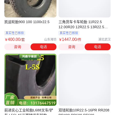
凯运轮胎900 100 1100r22.5
三角货车卡车轮胎 11R22.5
12.00R20 12R22.5 13R22.5
12R24.5
真实性已核验
真实性已核验
400
.00
1447
.00
￥
/套
￥
/件
山东潍坊
湖北武汉
咨询
电话
咨询
电话
前进实心工业轮胎L688叉车/铲
双钱轮胎10R22.5-16PR RR208