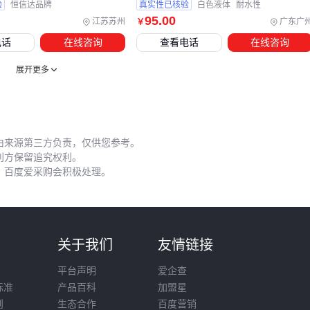
式
搅拌桨
，而低黏度溶液用桨式即可。不锈钢或四氟材质的
验
恒信达品牌
真实性已核验
白色液体
耐水性
95
.00
江苏苏州
广东广
￥
搅拌桨能耐受多数化学腐蚀，但强酸环境仍需特殊涂层。
电话
在线咨询
查看电话
在线咨询
五、降解剂使用中的三个实操盲区
展开更多
初次使用降解剂时，建议先小试验证效果。不同水质或污染物
浓度可能导致预期外的反应速率变化，需通过
实验室玻璃反应
釜
先行测试，避免直接大规模投加造成浪费。
由来源第三方负责，仅供您参考。
日常维护重点：
利方保留追究权利。
，百度爱采购会积极处理。
定期检查搅拌桨磨损情况，变形叶片会导致混合不均
储液罐需避光保存，某些降解剂见光易分解
滤布滤池
要及时清理，防止降解产物堵塞影响流速
则
关于我们
友情链接
遇到降解效果下降时，不要盲目增加投加量。应先排查pH值是
否偏离最佳范围，或检测仪器是否需要校准。絮凝剂和消泡剂
平台声明
爱企查
标准
产品百科
加盟星
等辅助药剂也需同步调整配比。
则
生态合作
百度营销