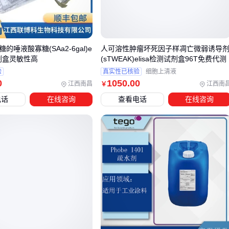
造纸废水与电镀废水都需降COD，但前者主要处理木质素等大
分子有机物，后者则需优先破除氰化物络合物。若错误选用普
通氧化型COD降解剂处理含氰废水，不仅效率低下，还可能产
糖的唾液酸寡糖(SAa2-6gal)e
人可溶性肿瘤坏死因子样凋亡微弱诱导
生有毒中间产物。
试剂盒灵敏性高
(sTWEAK)elisa检测试剂盒96T免费代测
同样针对氨氮去除，养殖业废水与焦化废水也存在本质区别：
验
真实性已核验
细胞上清液
0
1050
.00
江西南昌
江西南
￥
养殖废水氨氮浓度高但成分单一，适合生物法降解剂
电话
在线咨询
查看电话
在线咨询
焦化废水含酚类等抑制物，需要先破络再配合化学药剂处理
这些场景差异说明，单纯比较降解剂的'去除率'参数没有意义，
必须结合污染物特性选择作用路径。
三、如何根据处理目标匹配降解剂类型？
选择降解剂的核心在于明确处理目标与降解剂特性的匹配度。
不同污染物需要针对性解决方案：
有机污染物（如工业废水中的苯系物）适合
光催化降解剂