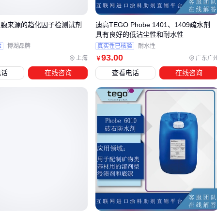
或
生物酶降解剂
，其分子结构易被氧化分解
重金属污染（如电镀废水中的铬、镍）需优先考虑
液体重金
细胞来源的趋化因子检测试剂
迪高TEGO Phobe 1401、1409疏水剂
具有良好的低沾尘性和耐水性
属捕捉剂
的螯合能力
验
博湖品牌
真实性已核验
耐水性
塑料制品降解则依赖特定微生物或化学添加剂改变聚合物结
93
.00
上海
广东广
￥
构
电话
在线咨询
查看电话
在线咨询
微
生物降解剂
在氨氮、COD处理场景表现突出，其复合菌群
能持续分解有机物，适合需要长期稳定运行的污水处理系统。
但需注意环境温度、PH值等条件对菌群活性的影响。
塑料降解剂
的选择更关注材料兼容性：
工程塑料需搭配抗氧剂防止加工热氧化
生物可降解塑料（如PLA）则需要专用增韧剂改善性能
传统塑料添加降解助剂可加速断裂但可能影响机械强度
实际选型时建议先做小试，重点观察三个指标：污染物去除效
率、二次污染风险和操作便利性。这能避免大规模应用时出现