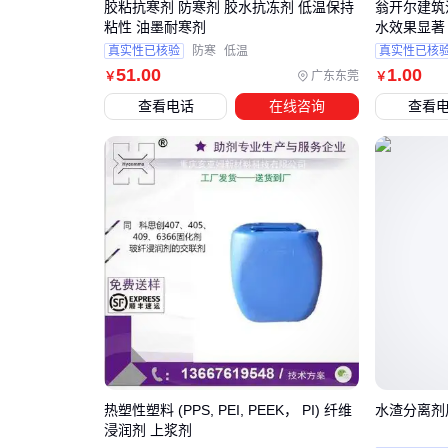
胶粘抗寒剂 防寒剂 胶水抗冻剂 低温保持
翁开尔建筑
粘性 油墨耐寒剂
水效果显著
真实性已核验
防寒
低温
真实性已核
51
.00
1
.00
广东东莞
￥
￥
查看电话
在线咨询
查看
热塑性塑料 (PPS, PEI, PEEK， PI) 纤维
水渣分离剂
浸润剂 上浆剂