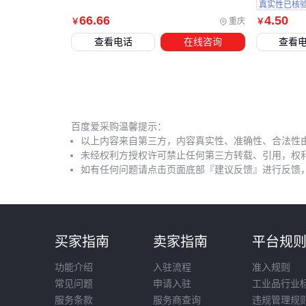
真实性已核
66
.66
4
.50
重庆
￥
￥
查看电话
在线咨询
查看
百度爱采购温馨提示：
以上内容来自第三方，内容真实性、准确性、合法性
未经权利方授权许可禁止任何第三方转载、引用，权
如有任何问题请点击页面底部『建议反馈』进行反馈
买家指南
卖家指南
平台规
功能介绍
入驻流程
准入规则
常见问题
申请入驻
工业品行业
服务条款
服务商查询
违规管理规