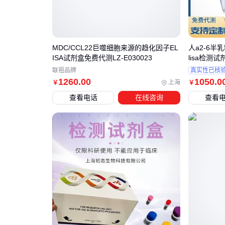
MDC/CCL22巨噬细胞来源的趋化因子EL
人a2-6半乳
ISA试剂盒免费代测LZ-E030023
lisa检测
联祖品牌
真实性已核
1260
.00
1050
.0
上海
￥
￥
查看电话
在线咨询
查看