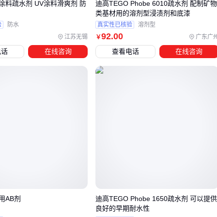
涂料疏水剂 UV涂料滑爽剂 防
迪高TEGO Phobe 6010疏水剂 配制矿
效果偏差。接下来需要关注的是配套反应设备的匹配问题。
类基材用的溶剂型浸渍剂和底漆
验
防水
真实性已核验
溶剂型
四、降解剂配套设备如何选？这些关键环节容易被忽视
92
.00
江苏无锡
广东广
￥
电话
在线咨询
查看电话
在线咨询
选择降解剂后，配套设备的匹配度直接影响处理效果和操作安
全。反应釜作为核心容器，需根据降解剂特性选择耐腐蚀材
质；
检测仪器
如
电导率检测仪
和
VOC检测仪
则用于实时
监控反应进程，避免过量投加或反应不完全。
安全防护同样不可忽视：
防冲击护目镜
能防止降解剂飞溅伤害，尤其在高压或搅拌
场景下
防护手套
和防化服需针对降解剂化学成分选择对应防护等
级
机械隔膜计量泵
确保投加精度，避免人工操作误差
用AB剂
迪高TEGO Phobe 1650疏水剂 可以提
搅拌系统需与降解剂黏度适配——高黏度降解剂可能需要锚框
良好的早期耐水性