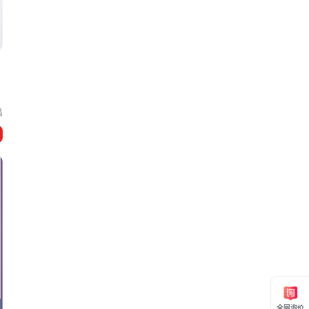
剂
昌
全网询价