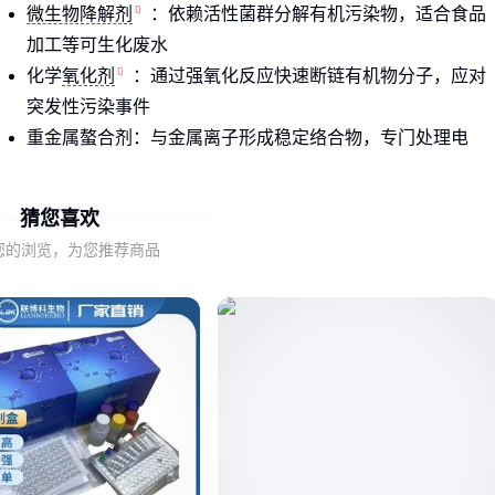
微生物降解剂
：依赖活性菌群分解有机污染物，适合食品
加工等可生化废水
化学
氧化剂
：通过强氧化反应快速断链有机物分子，应对
突发性污染事件
重金属螯合剂：与金属离子形成稳定络合物，专门处理电
镀、矿冶废水
猜您喜欢
COD降解剂
作为化学氧化剂的典型代表，其核心价值在于快
速降低废水化学需氧量。但需注意，不同工艺产生的COD成分
您的浏览，为您推荐商品
差异显著，比如印染废水的染料分子与屠宰场的蛋白质污染
物，所需氧化强度就完全不同。
理解这些原理差异，才能避免陷入'所有降解剂都差不多'的误
区。接下来需要根据你的具体废水成分，匹配降解剂的作用机
制。
二、为什么同类废水处理效果差异明显？