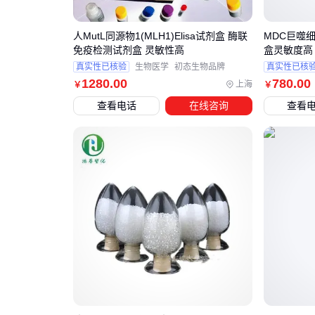
人MutL同源物1(MLH1)Elisa试剂盒 酶联
MDC巨噬
免疫检测试剂盒 灵敏性高
盒灵敏度高
真实性已核验
生物医学
初态生物品牌
真实性已核
1280
.00
780
.00
上海
￥
￥
查看电话
在线咨询
查看