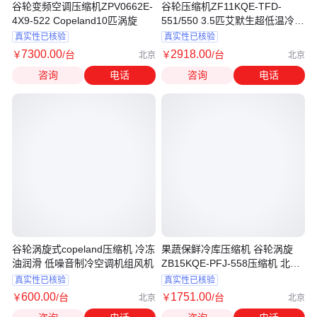
谷轮变频空调压缩机ZPV0662E-
谷轮压缩机ZF11KQE-TFD-
4X9-522 Copeland10匹涡旋
551/550 3.5匹艾默生超低温冷冻
压缩机
真实性已核验
真实性已核验
7300
.00
2918
.00
￥
/台
￥
/台
北京
北京
咨询
电话
咨询
电话
谷轮涡旋式copeland压缩机 冷冻
果蔬保鲜冷库压缩机 谷轮涡旋
油润滑 低噪音制冷空调机组风机
ZB15KQE-PFJ-558压缩机 北京
压缩机供应商
真实性已核验
真实性已核验
600
.00
1751
.00
￥
/台
￥
/台
北京
北京