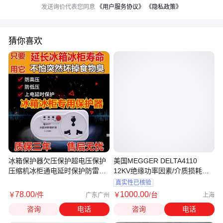
发送询价代表您同意
《用户服务协议》
《隐私政策》
猜你喜欢
冰箱保护器欠压保护超电压保护
美国MEGGER DELTA4110
压缩机冰柜通电延时保护防雷击
12KV绝缘功率因素/介质损耗测
缺项
试系统
真实性已核验
78
.00
1000
.00
￥
/件
￥
/台
广东广州
上海
咨询
电话
咨询
电话