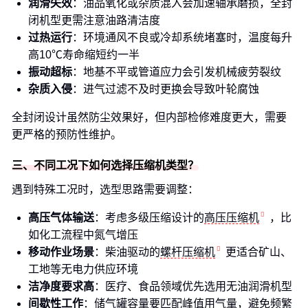
润滑失效
：油品氧化或杂质混入会加速轴承磨损，全封
闭机型更需注意油路清洁度
过热运行
：环境通风不良或冷却系统堵塞时，温度每升
高10℃寿命缩短约一半
振动超标
：地基不平或管道应力会引发机械疲劳裂纹
杂质入侵
：进气过滤不及时更换会导致叶轮腐蚀
全封闭设计虽然防尘效果好，但内部检修难度更大，需要
更严格的预防性维护。
三、不同工况下如何选择压缩机类型？
遇到特殊工况时，选型思路需要调整：
高压气体输送
：考虑多级压缩设计的
高压压缩机
，比
如化工流程中氮气增压
移动作业场景
：柴油驱动的
螺杆压缩机
更适合矿山、
工地等无电力供应环境
洁净度要求高
：医疗、食品领域优先选用无油润滑机型
间歇性工作
：储气罐容量要匹配峰值用气量，避免频繁