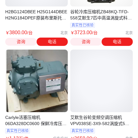
H2BG124DBEE H25G144DBEE
谷轮冷库压缩机ZB48KQ-TFD-
H2NG184DPEF原装布里斯托压
558艾默生7匹中高温涡旋式科普
缩机
兰
真实性已核验
3800
.00
3723
.00
￥
/台
￥
/台
北京
北京
咨询
电话
咨询
电话
Carlyle活塞压缩机
艾默生谷轮变频空调压缩机
06DA328DC0600 保鲜冷库压缩
VPV038SE-3X9-582涡旋式5匹
机
家用
真实性已核验
真实性已核验