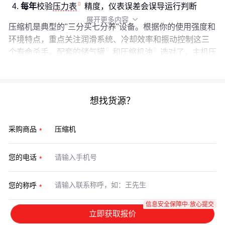
每年
校验
压力表
精度，仪表误差会误导运行判断
展开更多内容

压缩机是典型的"三分买七分养"设备。根据你的使用强度和
环境特点，重点关注润滑系统、冷却效率和振动控制这三
个寿命杀手。配套的
储气罐
和
压缩机油
选对了，主机压
力能减轻一半。
想找货源？
采购商品
您的电话
您的称呼
信息安全保障中·放心提交
立即获取报价