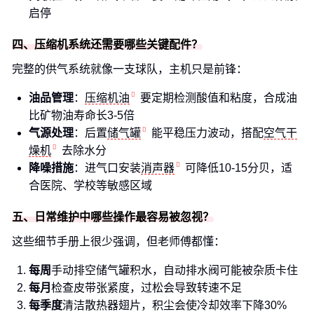
启停
四、压缩机系统还需要哪些关键配件？
完整的供气系统就像一支球队，主机只是前锋：
油品管理
：
压缩机油
要定期检测酸值和粘度，合成油
比矿物油寿命长3-5倍
气源处理
：后置
储气罐
能平稳压力波动，搭配
空气干
燥机
去除水分
降噪措施
：进气口安装
消声器
可降低10-15分贝，适
合医院、学校等敏感区域
五、日常维护中哪些操作最容易被忽视？
这些细节手册上很少强调，但老师傅都懂：
每周
手动排空储气罐积水，自动排水阀可能被杂质卡住
每月
检查皮带张紧度，过松会导致转速不足
每季度
清洁散热器翅片，积尘会使冷却效率下降30%