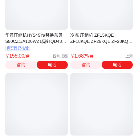
华意压缩机HYS45Ya替换东贝
冷冻 压缩机 ZF15KQE
S50CZ1/A120WZ1霓虹QD43H
ZF18KQE ZF25KQE ZF28KQE
万胜QD52H
ZF34KQE
真实性已核验
155
.00
1
.68
￥
/台
￥
万
/台
四川成都
上海
咨询
电话
咨询
电话