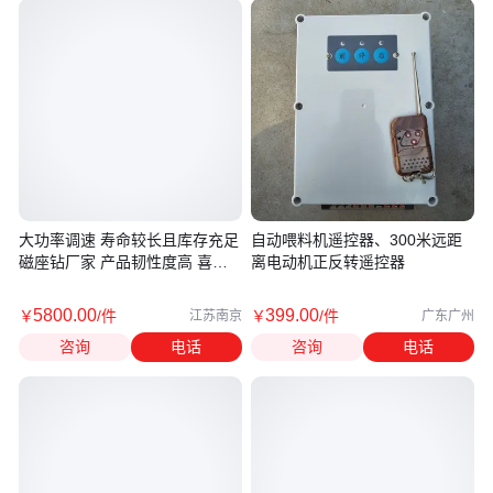
大功率调速 寿命较长且库存充足
自动喂料机遥控器、300米远距
磁座钻厂家 产品韧性度高 喜达
离电动机正反转遥控器
乐
5800
.00
399
.00
￥
/件
￥
/件
江苏南京
广东广州
咨询
电话
咨询
电话