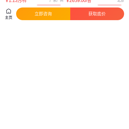
1
.13
2659
.00
￥
万
/件
￥
/台
广东广州
北京
咨询
电话
咨询
电话
立即咨询
获取底价
主页
长虹华意冰箱冷柜压缩机
06CC675F210活塞式压缩机
HYB69MHUa替换东贝
06DR337 美国开利Carlyle 活塞
A120CY1
式压缩机
真实性已核验
真实性已核验
265
.00
1
.80
￥
/台
￥
万
/件
四川成都
广东广州
咨询
电话
咨询
电话