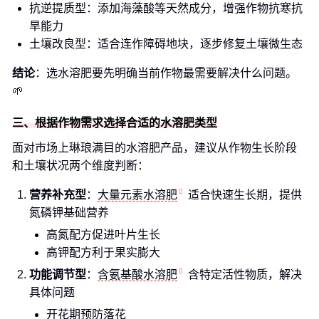
抗逆提质型：添加海藻酸等天然成分，增强作物抗寒抗
旱能力
土壤改良型：适合连作障碍地块，逐步修复土壤微生态
结论
：选水溶肥要先明确当前作物最需要解决什么问题。
🌱
三、根据作物需求选择合适的水溶肥类型
面对市场上琳琅满目的水溶肥产品，建议从作物生长阶段
和土壤状况两个维度判断：
营养补充型
：
大量元素水溶肥
适合快速生长期，提供
氮磷钾基础营养
高氮配方促进叶片生长
高钾配方利于果实膨大
功能调节型
：
含氨基酸水溶肥
含特定活性物质，解决
具体问题
开花期预防落花