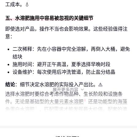
工成本。💧
五、水溶肥施用中容易被忽视的关键细节
即使选对产品，操作不当也会影响效果。这些经验值得注
意：
二次稀释：先在小容器中完全溶解，再倒入大桶，避免
结块
施用时间：避开正午高温，夏季选择早晚时段
设备维护：每次使用后冲洗管道，防止盐分结晶
结论
：细节决定水溶肥的实际投入产出比。⚠️
展开更多内容

选择水溶肥时要综合考虑作物品种、生长阶段和设施条
件。无论是基础型的
大量元素水溶肥
还是功能型的
海藻
鱼蛋白水溶肥
，匹配需求才能发挥最大价值。配套的
滴
灌设备
和智能
施肥器
能让施肥更精准高效。