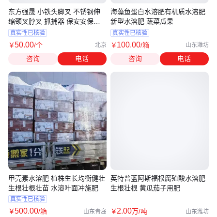
东方强晟 小铁头脚叉 不锈钢伸
海藻鱼蛋白水溶肥有机质水溶肥
缩颈叉脖叉 抓捕器 保安安保防
新型水溶肥 蔬菜瓜果
暴钢叉
真实性已核验
真实性已核验
50
.00
100
.00
￥
/个
￥
/箱
北京
山东潍坊
咨询
电话
咨询
电话
甲壳素水溶肥 植株生长均衡健壮
英特普蓝阿斯福根腐殖酸水溶肥
生根壮根壮苗 水溶叶面冲施肥
生根壮根 黄瓜茄子用肥
真实性已核验
500
.00
2
.00
￥
/箱
￥
万
/吨
山东青岛
山东潍坊