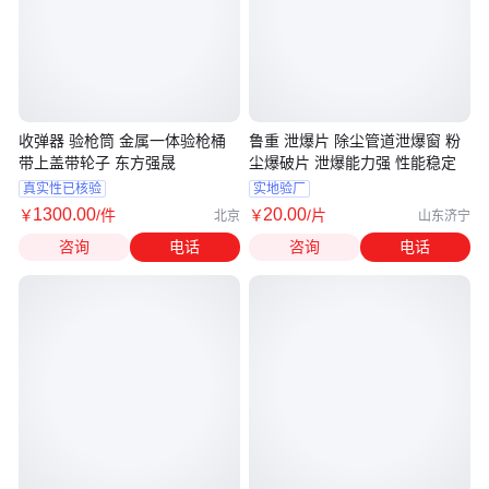
收弹器 验枪筒 金属一体验枪桶
鲁重 泄爆片 除尘管道泄爆窗 粉
带上盖带轮子 东方强晟
尘爆破片 泄爆能力强 性能稳定
真实性已核验
实地验厂
1300
.00
20
.00
￥
/件
￥
/片
北京
山东济宁
咨询
电话
咨询
电话