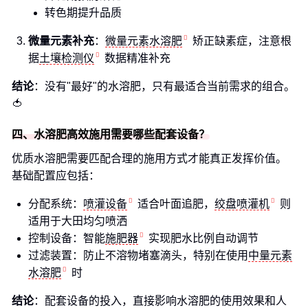
转色期提升品质
微量元素补充
：
微量元素水溶肥
矫正缺素症，注意根
据
土壤检测仪
数据精准补充
结论
：没有"最好"的水溶肥，只有最适合当前需求的组合。
🍅
四、水溶肥高效施用需要哪些配套设备？
优质水溶肥需要匹配合理的施用方式才能真正发挥价值。
基础配置应包括：
分配系统：
喷灌设备
适合叶面追肥，
绞盘喷灌机
则
适用于大田均匀喷洒
控制设备：智能
施肥器
实现肥水比例自动调节
过滤装置：防止不溶物堵塞滴头，特别在使用
中量元素
水溶肥
时
结论
：配套设备的投入，直接影响水溶肥的使用效果和人