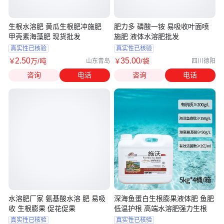
生根水溶肥 黄瓜生根肥冲施肥
肥力多 磷酸一铵 易吸收叶面喷
甲壳素海藻肥 现货批发
施肥 液体水溶肥批发
真实性已核验
真实性已核验
2
.50
35
.00
￥
万
/吨
￥
/袋
山东青岛
四川德阳
咨询
电话
咨询
电话
水溶肥厂家 氨基酸水溶 肥 易吸
深海鱼蛋白生根膨果液体肥 鱼肥
收 生根膨果 促花促果
低温护根 高端水溶肥强力生根
真实性已核验
真实性已核验