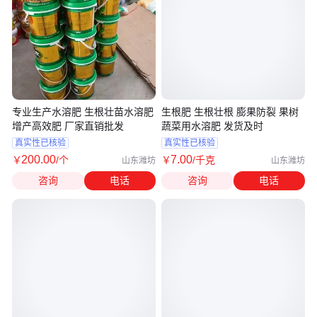
专业生产水溶肥 生根壮苗水溶肥
生根肥 生根壮根 膨果防裂 果树
增产高效肥 厂家直销批发
蔬菜用水溶肥 发货及时
真实性已核验
真实性已核验
200
.00
7
.00
￥
/个
￥
/千克
山东潍坊
山东潍坊
咨询
电话
咨询
电话