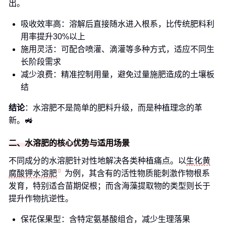
出。
吸收效率高：溶解后直接随水进入根系，比传统肥料利
用率提升30%以上
施用灵活：可配合喷灌、滴灌等多种方式，适应不同生
长阶段需求
减少浪费：精准控制用量，避免过量施肥造成的土壤板
结
结论
：水溶肥不是简单的肥料升级，而是种植理念的革
新。🚜
二、水溶肥的核心优势与适用场景
不同成分的水溶肥针对性地解决各类种植痛点。以
生化黄
腐酸钾水溶肥
为例，其含有的活性物质能刺激作物根系
发育，特别适合苗期促根；而含海藻提取物的类型则长于
提升作物抗逆性。
保花保果型：含特定氨基酸组合，减少生理落果