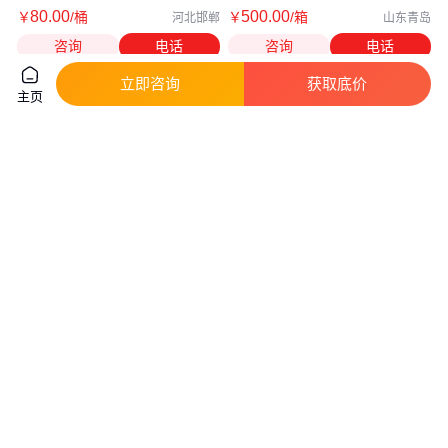
80
.00
500
.00
￥
/桶
￥
/箱
河北邯郸
山东青岛
咨询
电话
咨询
电话
立即咨询
获取底价
主页
进口 生根肥 酶解鱼蛋白水溶肥
甲壳素肥料壳聚糖强力生根 预防
强力生根 鱼肥 果树专用肥 草莓
线虫 生根肥 液体肥 冲施肥
专用
真实性已核验
真实性已核验
500
.00
500
.00
￥
/箱
￥
/箱
山东青岛
山东青岛
咨询
电话
咨询
电话