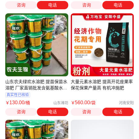
咨询
电话
咨询
电话
山东农夫绿欢水溶肥 提苗保苗水
大量元素水溶肥 提高开花座果率
溶肥 厂家直销批发含氨基酸水溶
保花保果产量高 有机冲施肥
肥
真实性已核验
130
.00
560
.00
￥
/桶
￥
/袋
山东潍坊
河南安阳
咨询
电话
咨询
电话