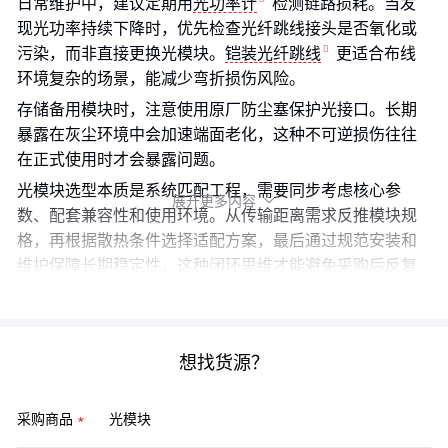
日常维护中，建议定期用
光功率计
检测链路损耗。当发
现光功率持续下降时，优先检查光纤跳线接头是否氧化或
污染，而非直接更换光模块。
铠装光纤跳线
更适合布线
环境复杂的场景，能减少弯折损伤风险。
存储备用模块时，注意使用原厂防尘塞保护光接口。长期
暴露在灰尘环境中会加速端面老化，这种不可逆损伤往往
在正式使用时才会暴露问题。
光模块选型本质是系统匹配工程，需要同步考虑核心参
展开更多内容

数、配套兼容性和使用环境。从传输距离需求反推模块规
格，再根据散热条件选择适配方案，最后通过规范安装和
维护保障长期稳定性，这种闭环思维才能避免采购后反复
调试的被动局面。
想找货源？
采购商品