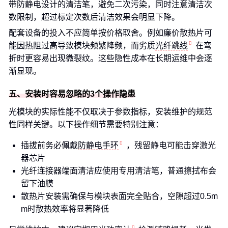
带防静电设计的清洁笔，避免二次污染，同时注意清洁次
数限制，超过标定次数后清洁效果会明显下降。
配套设备的投入不应简单按价格取舍。例如廉价散热片可
能因热阻过高导致模块频繁降频，而劣质
光纤跳线
在弯
折时更容易出现微裂纹。这些隐性成本在长期运维中会逐
渐显现。
五、安装时容易忽略的3个操作隐患
光模块的实际性能不仅取决于参数指标，安装维护的规范
性同样关键。以下操作细节需要特别注意：
插拔前务必佩戴
防静电手环
，残留静电可能击穿激光
器芯片
光纤连接器端面清洁应使用专用清洁笔，普通擦拭布会
留下油膜
散热片安装需确保与模块表面完全贴合，空隙超过0.5m
m时散热效率将显著降低