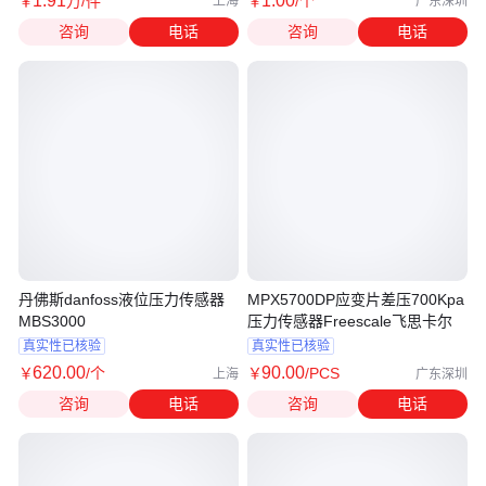
1
.91
1
.00
￥
万
/件
￥
/个
上海
广东深圳
咨询
电话
咨询
电话
丹佛斯danfoss液位压力传感器
MPX5700DP应变片差压700Kpa
MBS3000
压力传感器Freescale飞思卡尔
真实性已核验
真实性已核验
620
.00
90
.00
￥
/个
￥
/PCS
上海
广东深圳
咨询
电话
咨询
电话