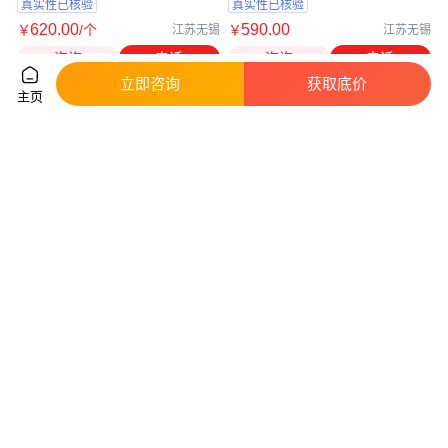
力传感器AKS3000
力传感器
真实性已核验
真实性已核验
620
.00
590
.00
￥
/个
￥
江苏无锡
江苏无锡
咨询
电话
咨询
电话
立即咨询
获取底价
主页
032U1081丹佛斯Danfoss液压阀
德鲁克数字式压力传感器
CANbus 压力 传感器 DPS5000
Canbus
666
.00
面议
￥
/台
上海
上海
咨询
电话
咨询
电话