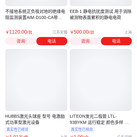
不接地系统正负极对地的绝缘电
EEB-1 静电抗扰度测试 用于消除
阻监测装置AIM-D100-CA带
被测物表面累积的静电电荷
RS485通讯
1120
.00
500
.00
￥
/台
￥
/台
江苏无锡
上海
咨询
电话
咨询
电话
HUBBS激光头球座 型号 电激励
LITEON发光二极管 LTL-
式功率型激光设备
93BYKM 运行稳定 颜色多样 直
插式
真实性已核验
真实性已核验