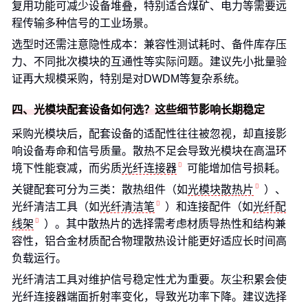
复用功能可减少设备堆叠，特别适合煤矿、电力等需要远
程传输多种信号的工业场景。
选型时还需注意隐性成本：兼容性测试耗时、备件库存压
力、不同批次模块的互通性等实际问题。建议先小批量验
证再大规模采购，特别是对DWDM等复杂系统。
四、光模块配套设备如何选？这些细节影响长期稳定
采购光模块后，配套设备的适配性往往被忽视，却直接影
响设备寿命和信号质量。散热不足会导致光模块在高温环
境下性能衰减，而劣质
光纤连接器
可能增加信号损耗。
关键配套可分为三类：散热组件（如
光模块散热片
）、
光纤清洁工具（如
光纤清洁笔
）和连接配件（如
光纤配
线架
）。其中散热片的选择需考虑材质导热性和结构兼
容性，铝合金材质配合物理散热设计能更好适应长时间高
负载运行。
光纤清洁工具对维护信号稳定性尤为重要。灰尘积累会使
光纤连接器端面折射率变化，导致光功率下降。建议选择