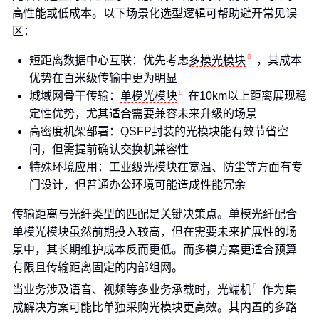
高性能或低成本。以下场景化选型逻辑可帮助避开常见误
区：
短距离数据中心互联：优先考虑
多模光模块
，其成本
优势在百米级传输中更为明显
城域网骨干传输：
单模光模块
在10km以上距离展现稳
定性优势，尤其适合需要兼容未来升级的场景
高密度机架部署：QSFP封装的光模块能有效节省空
间，但需提前确认交换机兼容性
特殊环境应用：工业级光模块在宽温、防尘等方面有专
门设计，但普通办公环境可能造成性能冗余
传输距离与光纤类型的匹配是关键决策点。单模光纤配合
单模光模块虽然前期投入较高，但在需要未来扩展性的场
景中，其长期维护成本反而更低。而多模方案更适合预算
有限且传输距离固定的内部组网。
当业务涉及语音、视频等多业务承载时，
光端机
作为集
成解决方案可能比单独采购光模块更高效。其内置的多路