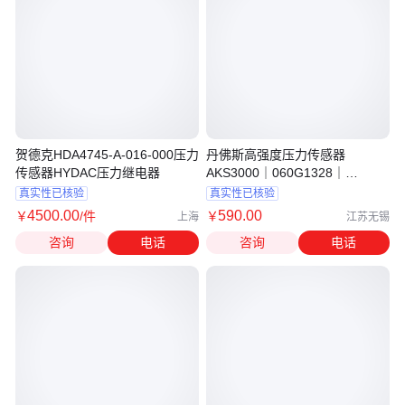
贺德克HDA4745-A-016-000压力
丹佛斯高强度压力传感器
传感器HYDAC压力继电器
AKS3000｜060G1328｜
060G1066
真实性已核验
真实性已核验
4500
.00
590
.00
￥
/件
￥
上海
江苏无锡
咨询
电话
咨询
电话