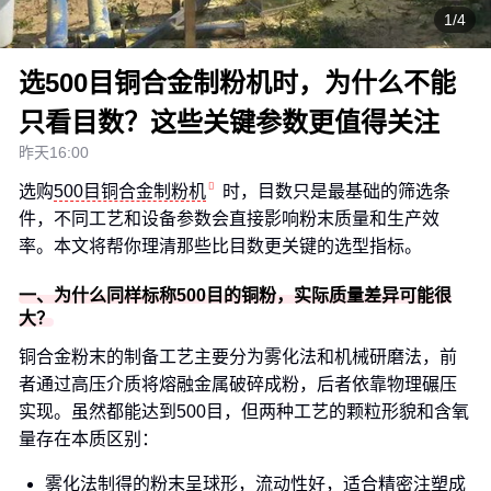
1/4
选500目铜合金制粉机时，为什么不能
只看目数？这些关键参数更值得关注
昨天16:00
选购
500目铜合金制粉机
时，目数只是最基础的筛选条
件，不同工艺和设备参数会直接影响粉末质量和生产效
率。本文将帮你理清那些比目数更关键的选型指标。
一、为什么同样标称500目的铜粉，实际质量差异可能很
大？
铜合金粉末的制备工艺主要分为雾化法和机械研磨法，前
者通过高压介质将熔融金属破碎成粉，后者依靠物理碾压
实现。虽然都能达到500目，但两种工艺的颗粒形貌和含氧
量存在本质区别：
雾化法制得的粉末呈球形，流动性好，适合精密注塑成