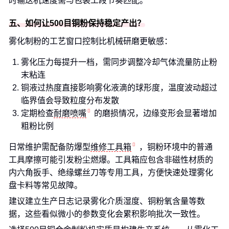
时输送机速度需与包装工段节奏匹配。
五、如何让500目铜粉保持稳定产出？
雾化制粉的工艺窗口控制比机械研磨更敏感：
雾化压力每提升一档，需同步调整冷却气体流量防止粉
末粘连
铜液过热度直接影响雾化液滴的球形度，温度波动超过
临界值会导致粒度分布发散
定期检查
耐磨喷嘴
的磨损情况，边缘变形会显著增加
粗粉比例
日常维护需配备防爆型
维修工具箱
，铜粉环境中的普通
工具摩擦可能引发粉尘燃爆。工具箱应包含非磁性材质的
内六角扳手、绝缘螺丝刀等专用工具，方便快速处理雾化
盘卡料等常见故障。
建议建立生产日志记录雾化介质湿度、铜粉氧含量等数
据，这些看似微小的参数变化会累积影响批次一致性。