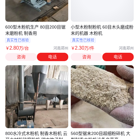
600型木粉机生产 80目200目锯
小型木粉制粉机 60目木头磨成粉
末磨粉机 制香用
末的机器 木粉机
真实性已核验
真实性已核验
2
.80
2
.30
￥
万
/台
￥
万
/件
河南郑州
河南郑州
咨询
电话
咨询
电话
800水冷式木粉机 制香木粉机 云
560型锯末200目超细粉碎机 大