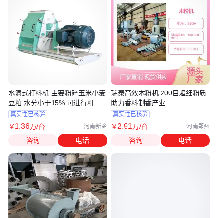
水滴式打料机 主要粉碎玉米小麦
瑞泰高效木粉机 200目超细粉质
豆粕 水分小于15% 可进行粗细
助力香料制香产业
粉碎
真实性已核验
真实性已核验
1
.36
2
.91
￥
万
/台
￥
万
/台
河南新乡
河南郑州
咨询
电话
咨询
电话