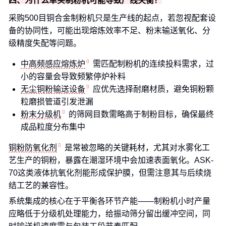
四、为什么单买制粉机可能导致产线失衡？
采购500目铜合金制粉机只是生产线的起点，若忽视配套设
备的协同性，可能出现熔炼效率不足、粉末输送氧化、分
级精度失配等问题。
中高频感应熔炼炉
需匹配制粉机的连续投料需求，过
小的容量会导致频繁停炉补料
无尘铜粉输送设备
应优先选择耐磨材质，避免铜粉颗
粒磨损管道引发泄漏
粉末分级机
的筛网目数需略高于制粉目标，确保最终
成品粒度分布集中
铜粉防氧化剂
是常被忽略的关键耗材，尤其对水雾化工
艺生产的铜粉，暴露在潮湿环境中会加速表面氧化。ASK-
70这类液体抗氧化剂能形成保护膜，但需注意其与后续烧
结工艺的兼容性。
系统集成的核心在于平衡各环节产能——制粉机小时产量
应略低于分级机处理能力，给振动筛分留出缓冲空间，同