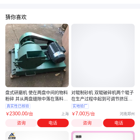
猜你喜欢
盘式研磨机 使在两盘中间的物料
对辊制砂机 双辊破碎机两个辊子
粉碎 并从两盘缝隙中落在落料箱
在生产过程中起到可调节挤压作
中
用
真实性已核验
实地验厂
2300
.00
7
.00
￥
/台
￥
万
/台
上海
河南郑州
咨询
电话
咨询
电话