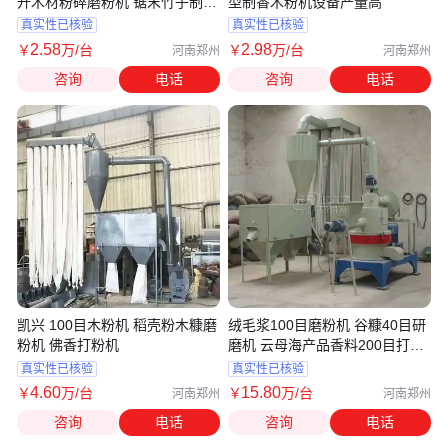
开木材粉碎磨粉机 锯末竹子制粉
型制香木粉机设备产量高
机
真实性已核验
真实性已核验
2
.58
2
.98
￥
万
/台
￥
万
/台
河南郑州
河南郑州
咨询
电话
咨询
电话
凯兴 100目木粉机 稻壳粉木糠磨
绒毛浆100目磨粉机 谷糠40目研
粉机 佛香打粉机
磨机 云母海产品香料200目打粉
机
真实性已核验
真实性已核验
4
.60
15
.80
￥
万
/台
￥
万
/台
河南郑州
河南郑州
咨询
电话
咨询
电话