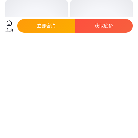
立即咨询
获取底价
主页
木材打成粉的粉碎设备 凯兴机械
移动式木材木粉机 100目稻壳锯
40目-300目木粉机
末打粉机 效果好
真实性已核验
6
.60
1
.03
￥
万
/台
￥
万
/台
河南郑州
河南郑州
咨询
电话
咨询
电话