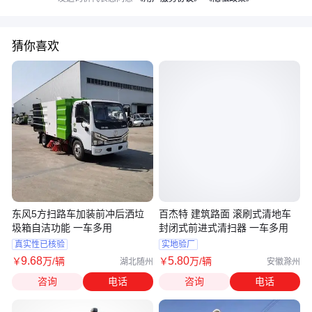
猜你喜欢
东风5方扫路车加装前冲后洒垃
百杰特 建筑路面 滚刷式清地车
圾箱自洁功能 一车多用
封闭式前进式清扫器 一车多用
真实性已核验
实地验厂
9
.68
5
.80
￥
万
/辆
￥
万
/辆
湖北随州
安徽滁州
咨询
电话
咨询
电话