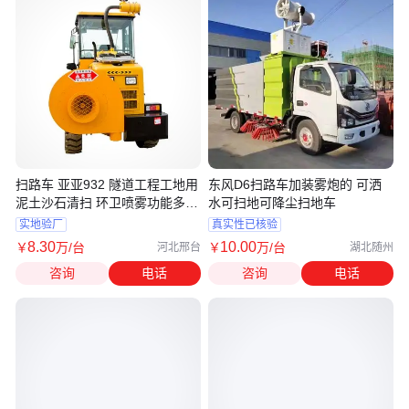
扫路车 亚亚932 隧道工程工地用
东风D6扫路车加装雾炮的 可洒
泥土沙石清扫 环卫喷雾功能多合
水可扫地可降尘扫地车
一
实地验厂
真实性已核验
8
.30
10
.00
￥
万
/台
￥
万
/台
河北邢台
湖北随州
咨询
电话
咨询
电话