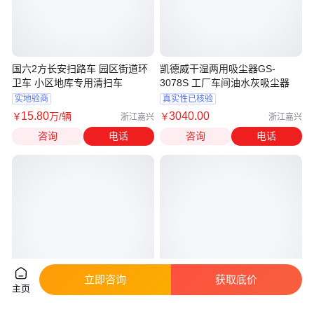
国六2方长安扫路车 园区街道环
凯德威干湿两用吸尘器GS-
卫车 小区地库专用清扫车
3078S 工厂车间油水灰吸尘器
实地验商
真实性已核验
15
.80
3040
.00
￥
万
/辆
￥
浙江嘉兴
浙江嘉兴
咨询
电话
咨询
电话
立即咨询
获取底价
主页
OURD欧立德工业吸尘器 不锈钢
2.2KW小桶工业吸尘器 30L容量