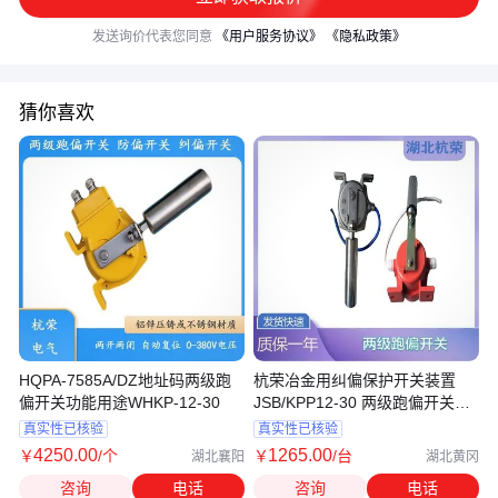
发送询价代表您同意
《用户服务协议》
《隐私政策》
猜你喜欢
HQPA-7585A/DZ地址码两级跑
杭荣冶金用纠偏保护开关装置
偏开关功能用途WHKP-12-30
JSB/KPP12-30 两级跑偏开关的
功能特点
真实性已核验
真实性已核验
4250
.00
1265
.00
￥
/个
￥
/台
湖北襄阳
湖北黄冈
咨询
电话
咨询
电话