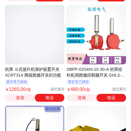
杭荣 斗式提升机保护装置开关
DBPP-02GKH-10-30-A 杭荣给
XCRT314 两级跑偏开关的功能
料机用跑偏控制器开关 GHLS-
20-35
真实性已核验
真实性已核验
1265
.00
480
.00
￥
/台
￥
/台
湖北黄冈
湖北黄冈
咨询
电话
咨询
电话