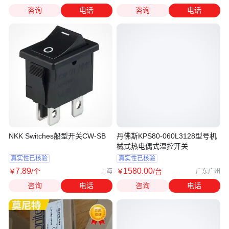
咨询
电话
咨询
电话
NKK Switches船型开关CW-SB
丹佛斯KPS80-060L3128型号机
械式热电偶式温控开关
真实性已核验
真实性已核验
7
.89
1580
.00
￥
/个
￥
/台
上海
广东广州
咨询
电话
咨询
电话