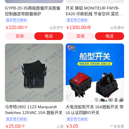
GYPB-20-35两级跑偏开关跑偏
开关 铸铝 MONITEUR FMYB-
控制器皮带跑偏保护
E420 印刷机械 节省空间 莫尼特
轻便小巧
真实性已核验
真实性已核验
220
.00
1300
.00
￥
/个
￥
/件
山东济宁
山东德州
咨询
电话
咨询
电话
马夸特1802.1123 Marquardt
大电流船型开关 16A翘板开关 带
Switches 125VAC 15A 翘板开关
UL认证四脚IO开关
真实性已核验
真实性已核验
25
.00
3
.05
￥
/个
￥
上海
广东东莞