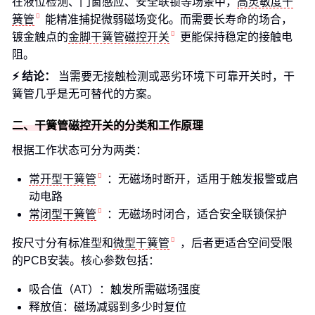
在液位检测、门窗感应、安全联锁等场景中，
高灵敏度干
簧管
能精准捕捉微弱磁场变化。而需要长寿命的场合，
镀金触点的
金脚干簧管磁控开关
更能保持稳定的接触电
阻。
⚡ 结论：
当需要无接触检测或恶劣环境下可靠开关时，干
簧管几乎是无可替代的方案。
二、干簧管磁控开关的分类和工作原理
根据工作状态可分为两类：
常开型干簧管
：无磁场时断开，适用于触发报警或启
动电路
常闭型干簧管
：无磁场时闭合，适合安全联锁保护
按尺寸分有标准型和
微型干簧管
，后者更适合空间受限
的PCB安装。核心参数包括：
吸合值（AT）：触发所需磁场强度
释放值：磁场减弱到多少时复位