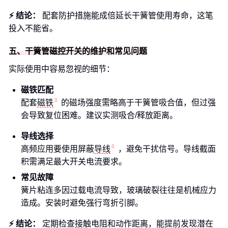
⚡ 结论：
配套防护措施能成倍延长干簧管使用寿命，这笔
投入不能省。
五、干簧管磁控开关的维护和常见问题
实际使用中容易忽视的细节：
磁铁匹配
配套
磁铁
的磁场强度需略高于干簧管吸合值，但过强
会导致复位困难。建议实测吸合/释放距离。
导线选择
高频应用要使用屏蔽
导线
，避免干扰信号。导线截面
积需满足最大开关电流要求。
常见故障
簧片粘连多因过载电流导致，玻璃破裂往往是机械应力
造成。安装时避免强行弯折引脚。
⚡ 结论：
定期检查接触电阻和动作距离，能提前发现潜在