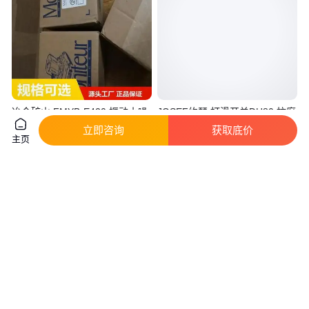
冶金矿山 FMYB-E420 振动小噪
JOSEF约瑟 打滑开关DH80 抗腐
音低 MONITEUR 铸铝 开关 莫尼
蚀外壳，寿命长，耐用
立即咨询
获取底价
特
主页
真实性已核验
真实性已核验
1300
.00
260
.00
￥
/件
￥
/个
福建福州
上海
咨询
电话
咨询
电话