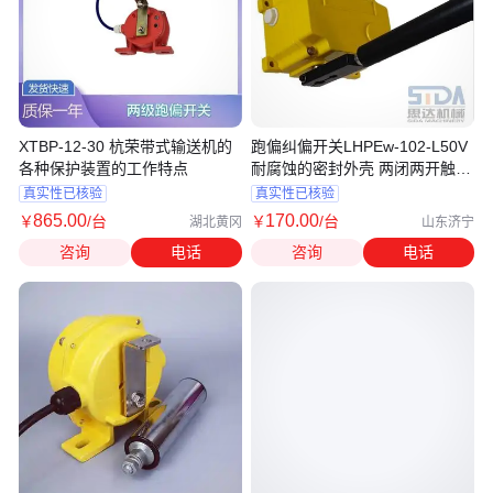
XTBP-12-30 杭荣带式输送机的
跑偏纠偏开关LHPEw-102-L50V
各种保护装置的工作特点
耐腐蚀的密封外壳 两闭两开触点
六线
真实性已核验
真实性已核验
865
.00
170
.00
￥
/台
￥
/台
湖北黄冈
山东济宁
咨询
电话
咨询
电话