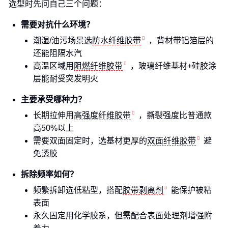
选型时先问自己三个问题：
需要对抗什么环境？
潮湿/油污场景选
防水纤维胶带
，背材带铝箔层的
还能阻隔水汽
高温区域用
阻燃纤维胶带
，玻璃纤维基材+硅胶涂
层能耐受突发明火
主要承受哪种力？
长期拉伸用
高强度纤维胶带
，撕裂强度比普通款
高50%以上
需要双面固定时，选基材更厚的
双面纤维胶带
避
免透胶
拆除频率如何？
频繁拆卸选低粘型，搭配
胶带剥离剂
能保护被粘
表面
永久固定用化学胶系，但需配合表面处理剂增强附