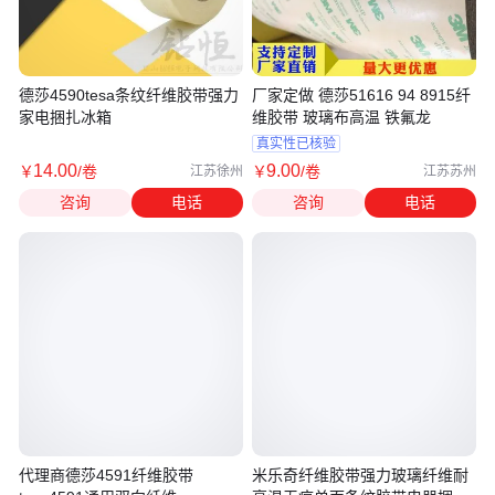
德莎4590tesa条纹纤维胶带强力
厂家定做 德莎51616 94 8915纤
家电捆扎冰箱
维胶带 玻璃布高温 铁氟龙
真实性已核验
14
.00
9
.00
￥
/卷
￥
/卷
江苏徐州
江苏苏州
咨询
电话
咨询
电话
代理商德莎4591纤维胶带
米乐奇纤维胶带强力玻璃纤维耐