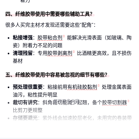
着力
四、纤维胶带使用中需要哪些辅助工具？
很多人买完主材才发现还需要这些"配角"：
粘接增强
：
胶带粘合剂
能解决光滑表面（如玻璃、陶
瓷）附着力不足的问题
清理残留
：专用
胶带剥离剂
比酒精更高效，且不损伤
基材
五、纤维胶带使用中容易被忽视的细节有哪些？
预处理很重要
：粘接前用
有机硅胶黏剂
处理金属表面
油污，粘性提升明显
展开更多内容

裁切有讲究
：斜角裁切能减少起翘，备个
胶带切割器
比剪刀更规整
存储要避光
：紫外线会加速胶层老化，未用完的卷装带
建议用黑色塑料袋包裹