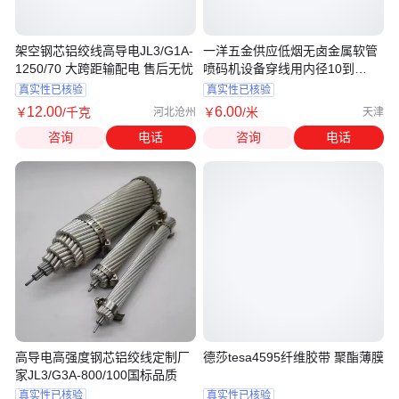
架空钢芯铝绞线高导电JL3/G1A-
一洋五金供应低烟无卤金属软管
1250/70 大跨距输配电 售后无忧
喷码机设备穿线用内径10到
100mm
真实性已核验
真实性已核验
12
.00
6
.00
￥
/千克
￥
/米
河北沧州
天津
咨询
电话
咨询
电话
高导电高强度钢芯铝绞线定制厂
德莎tesa4595纤维胶带 聚酯薄膜
家JL3/G3A-800/100国标品质
真实性已核验
真实性已核验