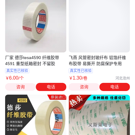
厂家 德莎tesa4590 纤维胶带
飞燕 风管密封玻纤布 铝箔纤维
4591 重型纸箱密封 不留胶
布胶带 易撕开 防腐保护专用
真实性已核验
真实性已核验
6
.00
1
.30
￥
/个
￥
/卷
河北沧州
咨询
电话
咨询
电话