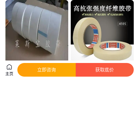
加香纤维胶带 带香味玻璃纤维胶
tesa4595 pet薄膜纤维胶带德莎
立即咨询
获取底价
主页
带 乳白色纤维胶带
抗震服帖性耐磨
真实性已核验
8
.00
3000
.00
￥
￥
/卷
江苏苏州
江苏苏州
咨询
电话
咨询
电话