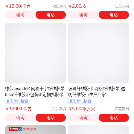
12
.00
2
.00
￥
/千克
￥
/支
河北沧州
江苏苏州
咨询
电话
咨询
电话
德莎tesa4591网格十字纤维胶带
玻璃纤维胶带 网格纤维胶带 透
tesa纤维胶带包装固定捆扎胶带
明纤维胶带生产厂家
真实性已核验
真实性已核验
1300
.00
5
.00
￥
/支
￥
/平方米
广东深圳
江苏苏州
咨询
电话
咨询
电话