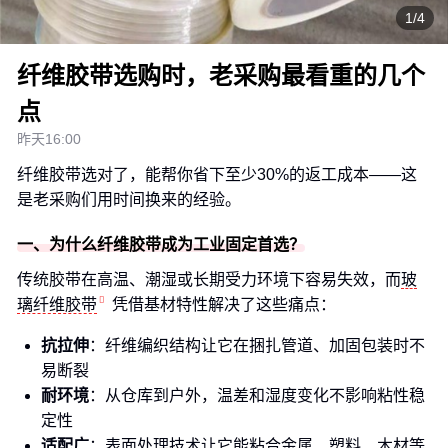
1/4
纤维胶带选购时，老采购最看重的几个
点
昨天16:00
纤维胶带选对了，能帮你省下至少30%的返工成本——这
是老采购们用时间换来的经验。
一、为什么纤维胶带成为工业固定首选？
传统胶带在高温、潮湿或长期受力环境下容易失效，而
玻
璃纤维胶带
凭借基材特性解决了这些痛点：
抗拉伸
：纤维编织结构让它在捆扎管道、加固包装时不
易断裂
耐环境
：从仓库到户外，温差和湿度变化不影响粘性稳
定性
适配广
：表面处理技术让它能粘合金属、塑料、木材等