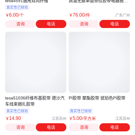
tesa4591通用双向纤维
高温无痕单面条纹胶带电器捆扎
重物
真实性已核验
6
.00
76
.00
￥
/个
￥
/件
广东广州
咨询
电话
咨询
电话
tesa51036纤维布基胶带 德沙汽
PI胶带 聚酯胶带 琥珀色PI胶带
车线束捆扎胶带
真实性已核验
真实性已核验
14
.90
5
.00
￥
￥
/平方米
江苏苏州
江苏苏州
咨询
电话
咨询
电话