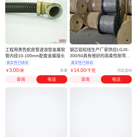
工程用黑色蛇皮管波浪型金属软
钢芯铝绞线生产厂家供应LGJX-
管内径10-100mm配套金属接头
300/50具有很好的高柔性耐弯曲
耐磨
真实性已核验
真实性已核验
3
.00
14
.00
￥
/米
￥
/千克
天津
河北沧州
咨询
电话
咨询
电话