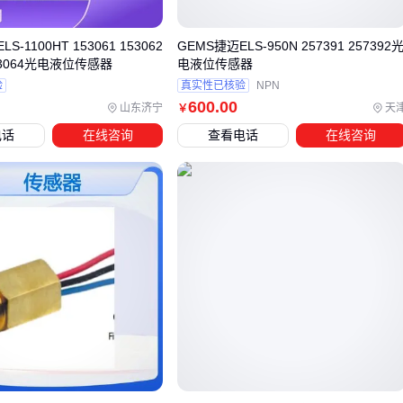
响应速度：手术室等医疗场景要求实时监测，工业场景可接
受适度延迟
S-1100HT 153061 153062
GEMS捷迈ELS-950N 257391 257392
153064光电液位传感器
电液位传感器
当预算有限时，可考虑
多参数空气质量传感器
的折中方案。
验
真实性已核验
NPN
这类设备通过集成甲醛、CO2等检测模块，在基础粉尘监测功
600
.00
山东济宁
天
￥
能外提供附加价值，适合对综合空气质量有要求的诊所或小型
电话
在线咨询
查看电话
在线咨询
实验室。但需注意其PM检测精度通常低于专业粉尘传感器。
对于大型工业场所，
环境监测设备
的系统化解决方案可能更
经济。这类设备虽然单价较高，但通过集中管理多个监测点和
远程数据传输功能，能显著降低人力巡检成本。特别适合需要
持续监控扬尘的工地或化工厂。
选型时容易忽视的是后续校准和维护成本。医疗设备通常需要
更频繁的专业校准，而工业设备虽然校准周期较长，但恶劣环
境可能加速传感器损耗。这要求采购时不仅要比较初始价格，
还要评估全生命周期的使用成本。
最终决策应回到具体监测需求：如果核心是粉尘浓度预警，优