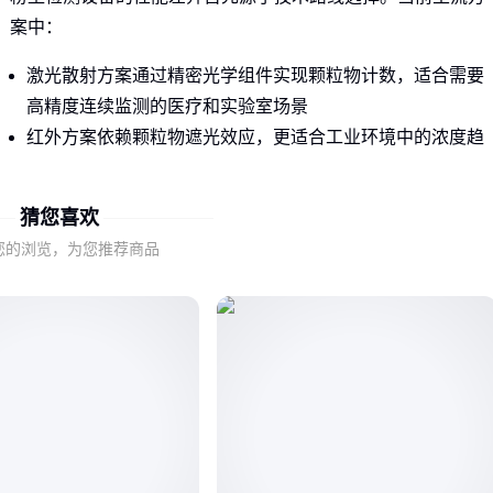
案中：
激光散射方案通过精密光学组件实现颗粒物计数，适合需要
高精度连续监测的医疗和实验室场景
红外方案依赖颗粒物遮光效应，更适合工业环境中的浓度趋
势监测
猜您喜欢
这种底层原理差异直接决定了设备在极端温湿度条件下的稳定
性，以及面对不同粒径颗粒物时的检测可靠性。
您的浏览，为您推荐商品
二、哪些场景必须选择激光传感方案？
对于需要长期稳定运行的医疗级监测场景，激光方案的三大优
势不可替代：
在温湿度波动较大的区域（如呼吸科病房），光学组件比
红
外传感器
更抗干扰
检测超细颗粒物时，激光波长特性可避免误报