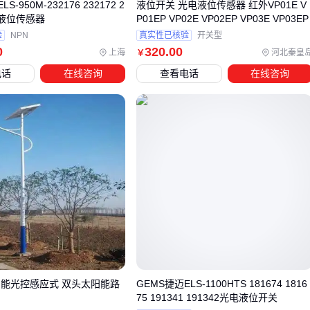
S-950M-232176 232172 2
液位开关 光电液位传感器 红外VP01E V
先考虑专业激光粉尘传感器；如果需要综合环境数据，则多参
电液位传感器
P01EP VP02E VP02EP VP03E VP03EP
数传感器更具性价比。接下来需要关注的是，不同选型对配套
验
NPN
真实性已核验
开关型
0
320
.00
上海
河北秦皇
￥
设备的要求有何差异。
电话
在线咨询
查看电话
在线咨询
四、为什么数据采集器和校准模块是必选组合？
采购四方光电设备后，许多用户常忽略第三方设备的协议兼容
性问题。不同品牌的数据采集器可能采用Modbus、RS485或
自定义协议，若主设备不支持对应通讯标准，将导致系统集成
失败。 建议优先确认设备是否开放协议文档，或选择配套厂商
提供的
矿用本安型数据采集器
，这类设备通常预装标准驱
动，能减少调试时间。
校准模块的缺失会放大长期使用误差。粉尘传感器受环境温湿
度影响会产生漂移，而市售
防爆型传感器校准设备
多数仅支
持单点校正。对于需要连续监测的场景，应选择带自动校准功
智能光控感应式 双头太阳能路
GEMS捷迈ELS-1100HTS 181674 1816
能的模块，并通过
PT100温度传感器探头
实时补偿环境变
75 191341 191342光电液位开关