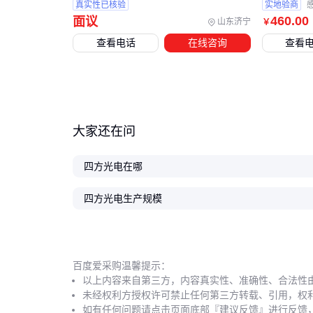
真实性已核验
实地验商
460
.00
面议
山东济宁
￥
查看电话
在线咨询
查看
大家还在问
四方光电在哪
四方光电生产规模
百度爱采购温馨提示：
以上内容来自第三方，内容真实性、准确性、合法性
未经权利方授权许可禁止任何第三方转载、引用，权
如有任何问题请点击页面底部『建议反馈』进行反馈