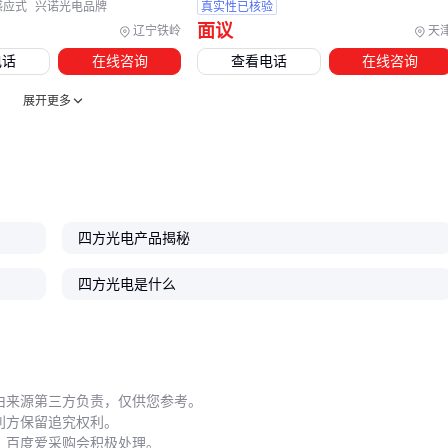
量。
感应式
兴诺光电品牌
真实性已核验
面议
辽宁铁岭
天
系统扩展时需注意线材的电磁兼容性。工业现场常因长距离传
电话
在线咨询
查看电话
在线咨询
输导致信号衰减，采用带屏蔽层的
RJ45网络延长线
比普通线
缆更稳定。若主设备接口特殊，可定制
SATA硬盘延长线
等
展开更多
用连接线，但需提前确认阻抗匹配参数。
配套组合的核心是形成闭环验证：采集器确保数据可读，校准
模块保证数据可信，而稳定的连接方案则是系统长期运行的基
础。
四方光电产品揭秘
五、如何通过预防性维护降低全生命周期成本？
四方光电是什么
漂移校正是保持测量精度的关键。粉尘传感器建议每3-6个月用
传感器校准气体
进行零点校准，高浓度环境需缩短周期。校
正时需同步记录
实验室防尘罩
内的基准值，避免环境干扰。
运输和存储方式直接影响设备寿命。临时停机时应将
传感器模
由来源第三方负责，仅供您参考。
利方保留追究权利。
块
放入
防尘运输箱
，箱内放置
EVA防震泡棉
缓冲震动。
，百度爱采购会积极处理。