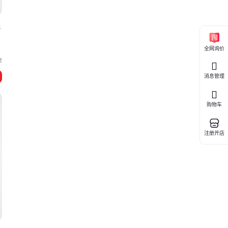
光
全网询价
津
消息管理
购物车
注册开店