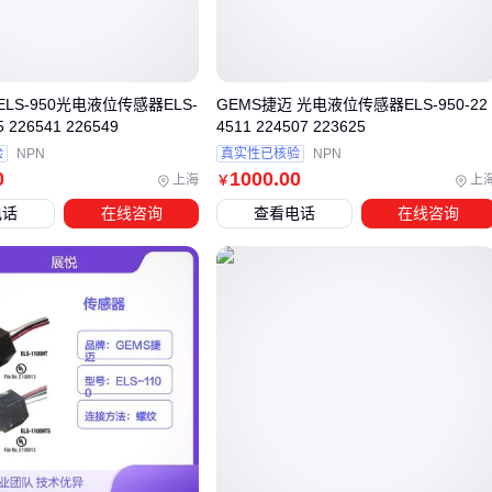
配合
四方光电肺功能仪配件
使用时，系统级误差更易控制
这些特性使得激光设备在需要临床级数据的场景中成为必选
项，而不仅仅是价格差异问题。
ELS-950光电液位传感器ELS-
GEMS捷迈 光电液位传感器ELS-950-22
5 226541 226549
4511 224507 223625
验
NPN
真实性已核验
NPN
三、医疗与工业场景下如何选择适合的四方光电设备？
0
1000
.00
上海
上
￥
在医疗和工业两大典型场景中，四方光电设备的选型逻辑存在
电话
在线咨询
查看电话
在线咨询
本质差异。医疗环境对PM2.5/PM10检测精度要求更高，需要
避免交叉感染风险；而工业场景更关注设备在复杂环境下的稳
定性和长期运行能力。
关键选型维度包括：
精度等级：医疗场景通常需要更高精度的
激光粉尘传感器
，而工业场景可接受适度误差
防护设计：工业设备需具备防爆认证和耐高温特性，医疗设
备则侧重密闭防污染结构