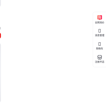
电
全网询价
州
消息管理
购物车
注册开店