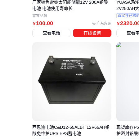
厂家销售雷零太阳能储能12V 200A铅酸
YUASA汤浅
电池 电池使用寿命长
2V250A
雷零品牌
真实性已核
100
.00
2320
.0
广东惠州
￥
￥
查看电话
在线咨询
查看
西恩迪电池C&D12-65ALBT 12V65AH铅
现货库存Powe
酸免维护UPS EPS蓄电池
护密封铅酸电