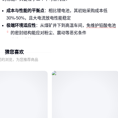
成本与性能的平衡点
：相比锂电池，其初始采购成本低
30%-50%，且大电流放电性能稳定
极端环境适应性
：从煤矿井下到高温车间，
免维护铅酸电池
的密封结构能应对粉尘、震动等恶劣条件
回收体系成熟
：铅材料回收率超95%，环保处置成本远低于
其他化学体系
猜您喜欢
尤其对于需要7×24小时运行的设备，其可快速更换的特性大幅
您的浏览，为您推荐商品
降低了停机风险。
二、铅酸电池的关键性能指标如何影响选型？
采购时若只关注电压和容量，往往会忽略真正影响寿命的隐性
指标：
循环寿命
：普通型号深循环300次后容量衰减明显，而
深循
电池
可达800次以上