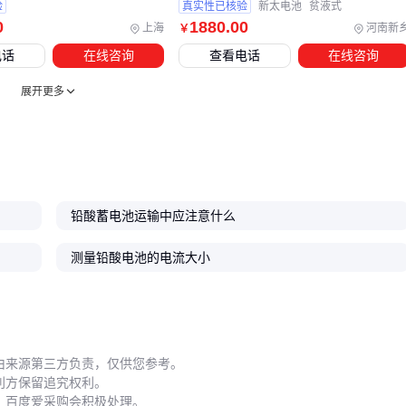
验
真实性已核验
新太电池
贫液式
0
1880
.00
上海
河南新
￥
电话
在线咨询
查看电话
在线咨询
展开更多
铅酸蓄电池运输中应注意什么
测量铅酸电池的电流大小
由来源第三方负责，仅供您参考。
利方保留追究权利。
，百度爱采购会积极处理。