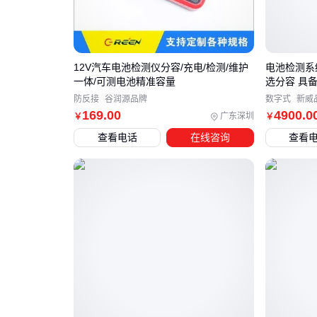
12V汽车电池检测仪分容/充电/检测/维护
电池检测系统
一体/可测电池精准容量
选分容 具备
防反接
谷润源品牌
数字式
新威
169
.00
4900
.0
广东深圳
￥
￥
查看电话
在线咨询
查看