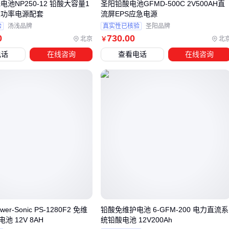
电池NP250-12 铅酸大容量1
圣阳铅酸电池GFMD-500C 2V500AH直
H大功率电源配套
流屏EPS应急电源
五、铅酸电池的日常维护有哪些容易被忽视的点？
验
汤浅品牌
真实性已核验
圣阳品牌
0
730
.00
北京
北
￥
这些实操经验能帮你避开80%的故障：
电话
在线咨询
查看电话
在线咨询
季度深度放电
：定期用
电池测试仪
做容量测试，可激活钝
化的活性物质
端子防腐处理
：铜端子涂抹凡士林能减少氧化导致的接触电
阻升高
环境湿度控制
：长期处于60%以上湿度环境会加速壳体漏电
最容易被忽视的是充电环境温度——25℃时充电效率最高，每
升高10℃电池寿命约减少半年。
铅酸电池的选型本质是平衡初始成本与长期效益。根据实际放
电深度、环境条件和维护能力选择适合的
铅酸电池
类型，搭
配专业的
电池管理系统
和
逆变器
，才能最大化其经济性。
r-Sonic PS-1280F2 免维
铅酸免维护电池 6-GFM-200 电力直流系
池 12V 8AH
统铅酸电池 12V200Ah