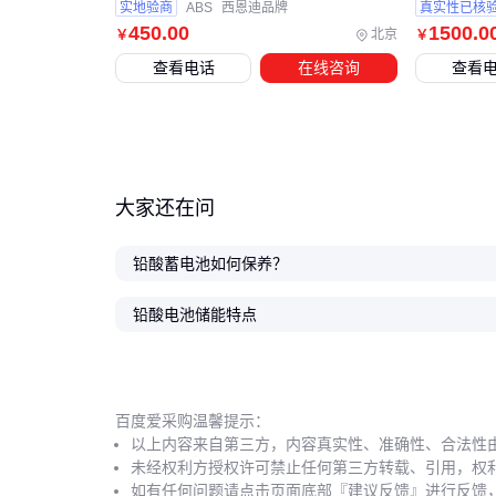
实地验商
ABS
西恩迪品牌
真实性已核
450
.00
1500
.0
北京
￥
￥
查看电话
在线咨询
查看
大家还在问
铅酸蓄电池如何保养？
铅酸电池储能特点
百度爱采购温馨提示：
以上内容来自第三方，内容真实性、准确性、合法性
未经权利方授权许可禁止任何第三方转载、引用，权
如有任何问题请点击页面底部『建议反馈』进行反馈