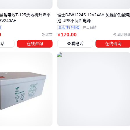
能在-40℃保持80%容量
对于需要兼顾安全与能量的场景，混合使用不同电池体系正在
邱健蓄电池T-125洗地机升降平
理士DJW1224S 12V24AH 免维护铅酸
V240AH
池 UPS不间断电源
成为新趋势。例如矿用应急电源常采用铅酸电池为主、
镍氢电
验
真实性已核验
理士品牌
池
为辅的双备份设计。
0
170
.00
北京
湖北随
￥
电话
在线咨询
查看电话
在线咨询
四、铅酸电池系统需要哪些配套设备？
采购电池只是第一步，这些配套设备往往被低估：
智能充放电管理
：
电池管理系统
能实时监测单体电压，避
免过充过放导致的提前失效
充电策略优化
：普通
电池充电器
可能加速极板腐蚀，具备
温度补偿功能的型号可延长电池寿命30%
状态监测工具
：手持式内阻测试仪比电压表更能提前发现电
池劣化迹象
特别是对于电池组应用，忽略均衡管理可能导致整组电池因最
弱单体而提前报废。