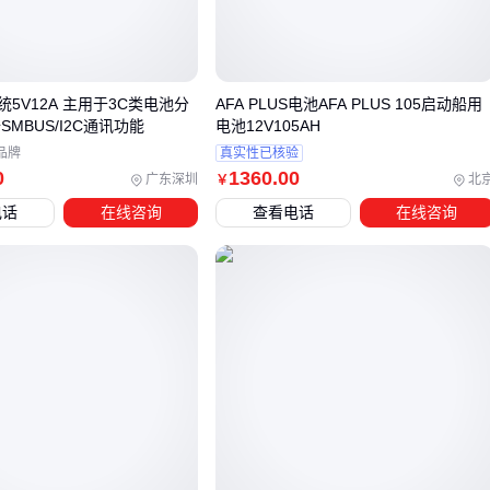
自放电率
：高温环境下普通电池月自放电达15%，
煤矿用铅
酸电池
通过特殊合金能将损耗控制在5%以内
充电接受能力
：快充场景下，传统电池易出现极板硫化，而
5V12A 主用于3C类电池分
AFA PLUS电池AFA PLUS 105启动船用
胶体电解液型号充电效率提升20%
SMBUS/I2C通讯功能
电池12V105AH
品牌
真实性已核验
这些参数直接关系到总拥有成本。例如物流仓储用的叉车电
0
1360
.00
广东深圳
北
￥
池，循环寿命每提升100次，年均折旧成本就能降低8%。
电话
在线咨询
查看电话
在线咨询
三、不同场景下铅酸电池的替代方案
当常规铅酸电池无法满足需求时，不妨考虑这些针对性方案：
高频次充放电场景
：如太阳能储能系统，
胶体电池
的深循
环特性可将使用寿命延长2-3倍
空间受限环境
：部分AGV小车开始采用
镍氢电池
，在相近
体积下实现更高能量密度
极端温度工况
：北极科考设备中，特殊配方的铅钙合金电池