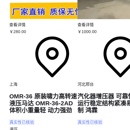
查看详情
查看详情
￥
280
.00
￥
1000
.00
上海
河北邢台
OMR-36 原装啸力高转速
汽化器增压器 可靠
液压马达 OMR-36-2AD
运行稳定结构紧凑
体积小重量轻 动力强劲
制 鸿霖
真实性已核验
真实性已核验
液压