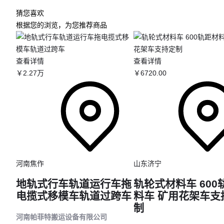
猜您喜欢
根据您的浏览，为您推荐商品
查看详情
查看详情
￥
2
.27
万
￥
6720
.00
河南焦作
山东济宁
地轨式行车轨道运行车拖
轨轮式材料车 600
电揽式移模车轨道过跨车
料车 矿用花架车支
制
河南帕菲特搬运设备有限公司