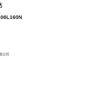
达
06L160N
限公司