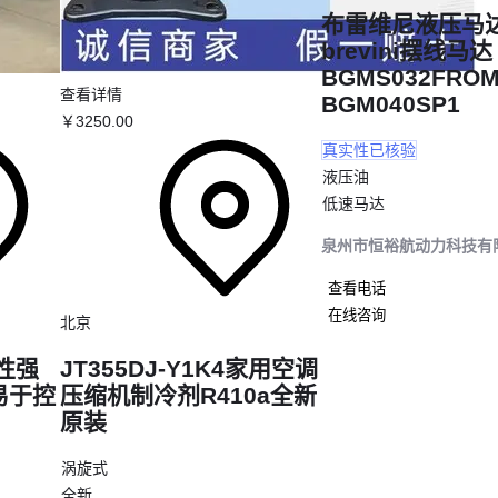
布雷维尼液压马
brevini摆线马达
BGMS032FROM
查看详情
BGM040SP1
￥
3250
.00
真实性已核验
液压油
低速马达
泉州市恒裕航动力科技有
查看电话
在线咨询
北京
性强
JT355DJ-Y1K4家用空调
易于控
压缩机制冷剂R410a全新
原装
涡旋式
全新