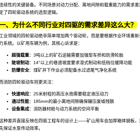
连续性的关键装备。不同场景对动力分配、离地间隙和载重能力的需求差
定了四轮驱动系统的选型逻辑。
一、为什么不同行业对四驱的需求差异这么大？
工业领域的四轮驱动绝非简单增加两个驱动轮，而是要根据作业环境重新
力系统。以矿用车辆为例，其核心诉求是：
超强载重
：3吨以上的矿石运输需要加强型车桥和防滑轮胎
陡坡制动
：14°以上的巷道坡度要求湿式制动和低档位缓降功能
防爆安全
：煤矿井下作业必须配备水过滤尾气净化系统
而
消防四轮驱动车
则更关注：
快速响应
：25米射程的高压水炮需要稳定液压动力
通过性能
：185mm的最小离地间隙确保碾压废墟残骸
设备集成
：消防器材舱与动力系统的空间平衡
这种差异直接反映在
四驱工程车
的设计上——矿山用车会加厚箱体钢板，
先保证水泵传动效率。