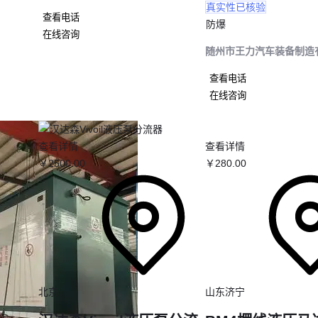
真实性已核验
查看电话
动力响应
：电控系统优先保障水泵功率输出
防爆
在线咨询
通过性
：短轴距设计配合大角度接近/离去角
随州市王力汽车装备制造
典型代表
：蓝牌电动消防车，射程25米以上
查看电话
工程运输
在线咨询
适应性
：可切换四驱/后驱模式平衡油耗与动力
扩展性
：预留液压接口支持多种工程属具
查看详情
查看详情
典型代表
：四驱爆破器材运输车，配备德纳驱动桥
￥
2500
.00
￥
280
.00
四、买了四驱车才发现还要配这些？
四轮驱动系统的高负荷运作会暴露配套需求：
传动维护
：每500小时需检查分动箱齿轮油，重载工况要缩短至30
悬挂强化
：矿用车建议升级
四驱车悬挂系统
的氮气减震器
应急工具
：随车携带轮边千斤顶和轮胎防滑链
五、为什么同样的四驱车，有人用5年有人用2年
北京
山东济宁
操作习惯直接影响四驱系统寿命：