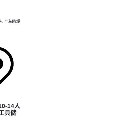
实战表现：
野叉车
，但
四驱拖拉机
驱车底盘
锁止防止打
么样的四
0-14人
工具储