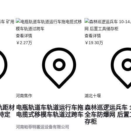
二、四驱系统类型与地形适应力的真实关系
四轮驱动的核心价值在于动力分配灵活性，但不同系统实现方式直接影响
机械式分动箱
：通过齿轮组硬连接前后轴，适合需要恒定四驱的
越
转弯半径大
查看详情
查看详情
液力耦合系统
：自动调节前后轴扭矩，常见于需要频繁切换地形的
￥
2
.27
万
￥
19
.30
万
电子多片离合器
：响应速度快，但持续重载易过热，更适合城市
四
关键部件如
差速锁
和
四驱控制系统
的选择更重要——矿山车需要手动机械
滑，而工程运输车更适合自动感应式差速锁。
三、矿山重载、消防应急、工程运输分别需要什
驱配置？
矿山场景
河南焦作
湖北十堰
动力储备
：玉柴4108中冷增压发动机+法士特变速箱组合
轨距材
电瓶轨道车轨道运行车拖
森林巡逻运兵车 1
防护设计
：加厚锰钢箱体+矿山专用钢丝胎
持定
电揽式移模车轨道过跨车
全车防爆网 后置
典型代表
：自卸式宽体矿用车，载重可达33吨
存柜
河南帕菲特搬运设备有限公司
消防场景