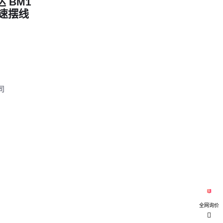
 BM1
低速摆线
失灵或ABS
程运输求平
司
到真正适合
全网询价