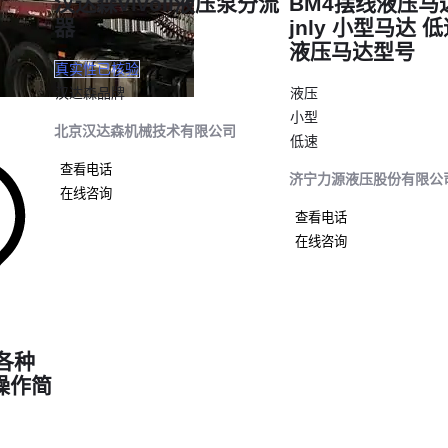
汉达森Vivoil液压泵分流
BM4摆线液压马达
器
jnly 小型马达 
启动顺序
：挂四驱前先停车，否则会损伤传动轴万向节
液压马达型号
模式切换
：铺装路面及时切换回两驱，减少分动箱空转磨损
真实性已核验
日常检查
：重点关注轮边油封和传动轴防尘套状态
汉达森品牌
液压
小型
配备专业的
四驱维修工具
包能快速处理80%的常见故障，比如轮速传感器
北京汉达森机械技术有限公司
低速
线束松动。
选择
四轮驱动
设备本质是匹配场景需求——矿山看载重、消防重响应、工
查看电话
济宁力源液压股份有限公
衡。先明确自己的核心作业环境，再对比动力配置与通过性参数，才能找
在线咨询
的解决方案。
查看电话
在线咨询
各种
操作简