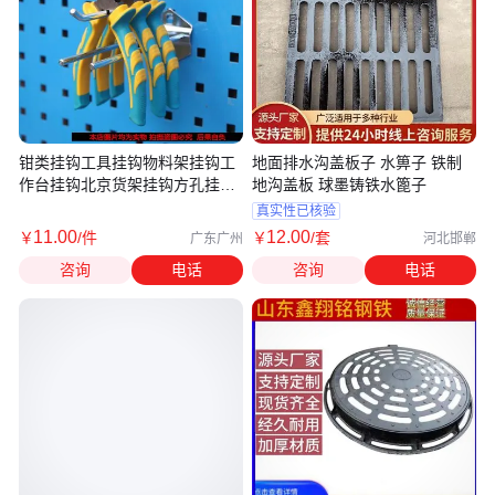
钳类挂钩工具挂钩物料架挂钩工
地面排水沟盖板子 水箅子 铁制
作台挂钩北京货架挂钩方孔挂板
地沟盖板 球墨铸铁水篦子
挂钩
真实性已核验
11
.00
12
.00
￥
/件
￥
/套
广东广州
河北邯郸
咨询
电话
咨询
电话