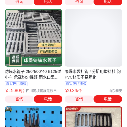
咨询
电话
咨询
电话
防堵水篦子 250*500*40 B125过
隔爆水袋挂钩 4分矿用塑料挂 钩
小车 承载均匀性好 雨水口里面
PVC材质不易脆化
盖板
真实性已核验
真实性已核验
15
.80
0
.24
￥
/片
￥
/个
四川阿坝藏族羌族自治
山东泰安
州
咨询
电话
咨询
电话