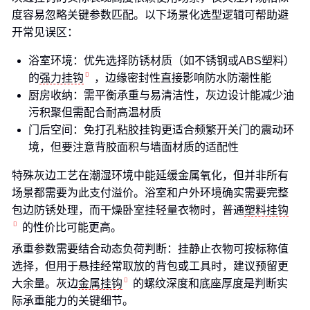
度容易忽略关键参数匹配。以下场景化选型逻辑可帮助避
开常见误区：
浴室环境：优先选择防锈材质（如不锈钢或ABS塑料）
的
强力挂钩
，边缘密封性直接影响防水防潮性能
厨房收纳：需平衡承重与易清洁性，灰边设计能减少油
污积聚但需配合耐高温材质
门后空间：免打孔粘胶挂钩更适合频繁开关门的震动环
境，但要注意背胶面积与墙面材质的适配性
特殊灰边工艺在潮湿环境中能延缓金属氧化，但并非所有
场景都需要为此支付溢价。浴室和户外环境确实需要完整
包边防锈处理，而干燥卧室挂轻量衣物时，普通
塑料挂钩
的性价比可能更高。
承重参数需要结合动态负荷判断：挂静止衣物可按标称值
选择，但用于悬挂经常取放的背包或工具时，建议预留更
大余量。灰边
金属挂钩
的螺纹深度和底座厚度是判断实
际承重能力的关键细节。