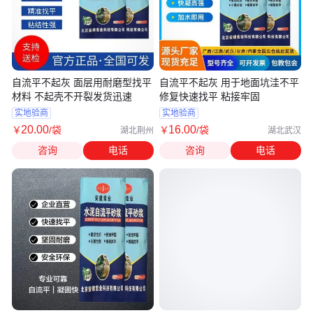
自流平不起灰 面层用耐磨型找平
自流平不起灰 用于地面坑洼不平
材料 不起壳不开裂发货迅速
修复快速找平 粘接牢固
实地验商
实地验商
20
.00
16
.00
￥
/袋
￥
/袋
湖北荆州
湖北武汉
咨询
电话
咨询
电话