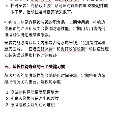
临时安装：
高粘双面胶
贴可随时调整位置 这些配件成
本不高，但能显著降低安装失败率。
挂钩清洁剂是容易被忽视的配套品。长期使用后，挂钩边
缘积累的油渍和灰尘会影响防滑性能，定期用专用清洁剂
擦拭能保持边缘摩擦系数。
安装前务必确认墙面内部是否有水电管线，特别是浴室和
厨房区域。一套
墙面修补膏
和
免钉胶解胶剂
能快速处理
安装失误或更换挂钩时的痕迹。
五、延长挂钩寿命的三个关键习惯
灰边挂钩的防脱落性能会随使用时间递减，定期检查边缘
磨损情况尤为重要。建议每季度：
测试挂钩晃动幅度是否增大
观察边缘橡胶是否出现裂纹
擦拭接触面避免油污堆积