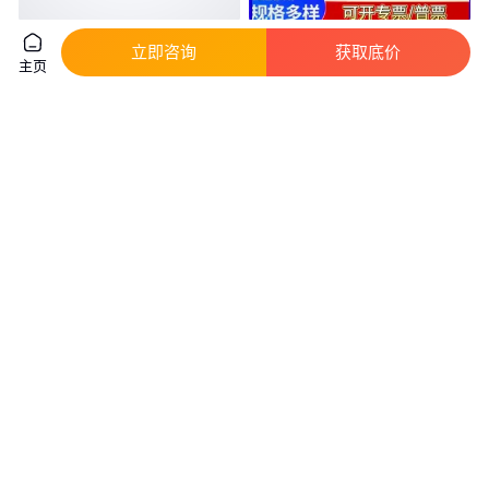
隔爆水袋挂 钩 屹盛煤矿用塑料
鑫翔铭圆漏水排水口盖板
立即咨询
获取底价
主页
挂钩钩子韧性好重量轻
700*800污水圆溢流井篦子耐寒
耐热耐腐蚀
真实性已核验
真实性已核验
0
.33
112
.00
￥
/个
￥
/套
山东泰安
山东聊城
咨询
电话
咨询
电话
钻头架工具挂板挂钩五金工具收
带电作业s型斗臂车上工具箱挂钩
纳架子方孔洞洞板金属挂钩孔板
10-118黄色绝缘挂钩
挂钩