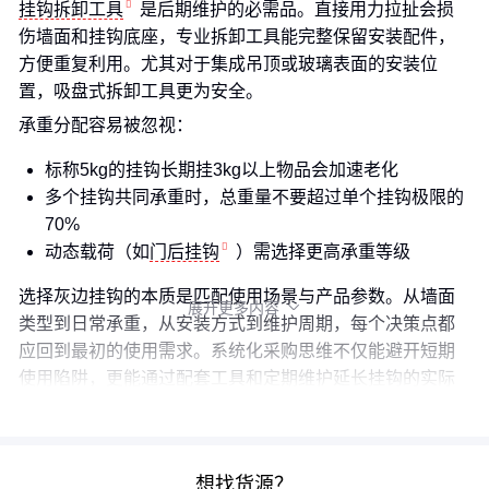
挂钩拆卸工具
是后期维护的必需品。直接用力拉扯会损
伤墙面和挂钩底座，专业拆卸工具能完整保留安装配件，
方便重复利用。尤其对于集成吊顶或玻璃表面的安装位
置，吸盘式拆卸工具更为安全。
承重分配容易被忽视：
标称5kg的挂钩长期挂3kg以上物品会加速老化
多个挂钩共同承重时，总重量不要超过单个挂钩极限的
70%
动态载荷（如
门后挂钩
）需选择更高承重等级
选择灰边挂钩的本质是匹配使用场景与产品参数。从墙面
展开更多内容

类型到日常承重，从安装方式到维护周期，每个决策点都
应回到最初的使用需求。系统化采购思维不仅能避开短期
使用陷阱，更能通过配套工具和定期维护延长挂钩的实际
寿命。
想找货源？