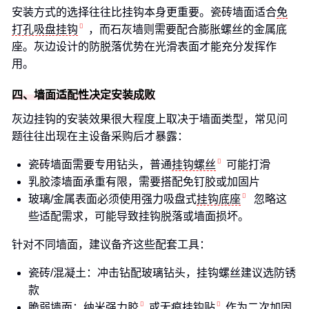
安装方式的选择往往比挂钩本身更重要。瓷砖墙面适合
免
打孔吸盘挂钩
，而石灰墙则需要配合膨胀螺丝的金属底
座。灰边设计的防脱落优势在光滑表面才能充分发挥作
用。
四、墙面适配性决定安装成败
灰边挂钩的安装效果很大程度上取决于墙面类型，常见问
题往往出现在主设备采购后才暴露：
瓷砖墙面需要专用钻头，普通
挂钩螺丝
可能打滑
乳胶漆墙面承重有限，需要搭配免钉胶或加固片
玻璃/金属表面必须使用强力吸盘式
挂钩底座
忽略这
些适配需求，可能导致挂钩脱落或墙面损坏。
针对不同墙面，建议备齐这些配套工具：
瓷砖/混凝土：冲击钻配玻璃钻头，挂钩螺丝建议选防锈
款
脆弱墙面：
纳米强力胶
或
无痕挂钩贴
作为二次加固