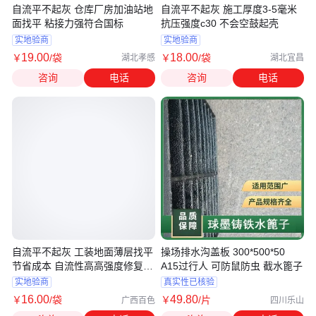
自流平不起灰 仓库厂房加油站地
自流平不起灰 施工厚度3-5毫米
面找平 粘接力强符合国标
抗压强度c30 不会空鼓起壳
实地验商
实地验商
19
.00
18
.00
￥
/袋
￥
/袋
湖北孝感
湖北宜昌
咨询
电话
咨询
电话
自流平不起灰 工装地面薄层找平
操场排水沟盖板 300*500*50
节省成本 自流性高高强度修复材
A15过行人 可防鼠防虫 截水篦子
料
实地验商
真实性已核验
16
.00
49
.80
￥
/袋
￥
/片
广西百色
四川乐山