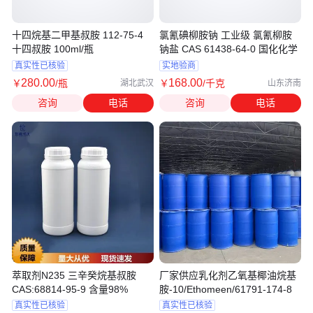
十四烷基二甲基叔胺 112-75-4
氯氰碘柳胺钠 工业级 氯氰柳胺
十四叔胺 100ml/瓶
钠盐 CAS 61438-64-0 国化化学
真实性已核验
实地验商
280
.00
168
.00
￥
/瓶
￥
/千克
湖北武汉
山东济南
咨询
电话
咨询
电话
萃取剂N235 三辛癸烷基叔胺
厂家供应乳化剂乙氧基椰油烷基
CAS:68814-95-9 含量98%
胺-10/Ethomeen/61791-174-8
真实性已核验
真实性已核验