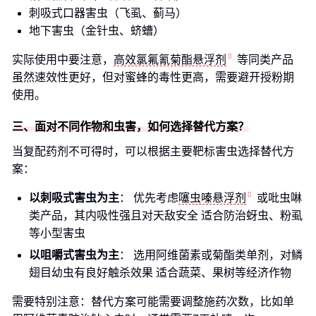
刺吸式口器害虫（飞虱、蓟马）
地下害虫（金针虫、蛴螬）
实际使用中要注意，
高效氯氟氰菊酯悬浮剂
等同类产品
虽然速效性更好，但对蜜蜂的毒性更高，需要避开授粉期
使用。
三、面对不同作物和虫害，如何选择替代方案？
当复配药剂不可得时，可以根据主要靶标害虫选择替代方
案：
以刺吸式害虫为主
： 优先考虑
噻虫嗪悬浮剂
或吡虫啉
类产品，其内吸性强且对天敌安全 适合防治蚜虫、粉虱
等小型害虫
以咀嚼式害虫为主
： 选用阿维菌素或菊酯类单剂，对鳞
翅目幼虫有良好触杀效果 适合蔬菜、果树等经济作物
需要特别注意：替代方案可能需要调整施药次数，比如单