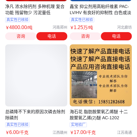
净凡 浓水除钙剂 多种机理 复合
鑫宝 抑尘剂用高粘纤维素 PAC-
功能 残留物少 污泥量低
LV/HV 有良好的抑制性 白色或淡
真实性已核验
真实性已核验
4800
.00
1
.25
￥
/吨
￥
万
/吨
河南郑州
河北廊坊
咨询
电话
咨询
电话
总磷降不下来的原因次磷去除剂
海石花 脂肪胺聚氧乙烯醚 十二
除磷剂
胺聚氧乙烯(2)醚 AC-1202
真实性已核验
实地验厂
6
.00
17
.00
￥
/千克
￥
/千克
江西赣州
江苏南通