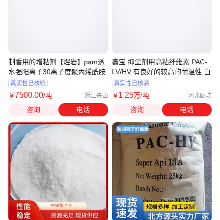
制香用的增粘剂【煜岩】pam透
鑫宝 抑尘剂用高粘纤维素 PAC-
水强阳离子30离子度聚丙烯酰胺
LV/HV 有良好的较高的耐温性 白
真实性已核验
真实性已核验
7500
.00
1
.25
￥
/吨
￥
万
/吨
浙江舟山
河北廊坊
咨询
电话
咨询
电话