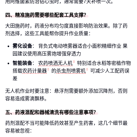
用阿维菌素防治钻心虫时，通常需要7天补喷一次。
四、精准施药需要哪些配套工具支撑？
大田施药时，药液分布均匀度直接影响防治效果。除了药
剂选择，这些工具能帮你提升作业质量：
雾化设备
： 背负式电动喷雾器适合小面积精细作业 果
园建议使用高压雾炮增强穿透力
智能装备
：
农药喷洒无人机
特别适合水稻等密植作物
搭载
农药计量器
的
杀虫剂喷雾机
可减少人工配药误
差
无人机作业时要注意：悬浮剂需要额外添加沉降剂，否则
容易造成雾滴飘移。
五、药液混配和器械清洗有哪些注意事项？
药剂混配不当可能降低药效甚至产生药害，这几个细节最
容易被忽视：