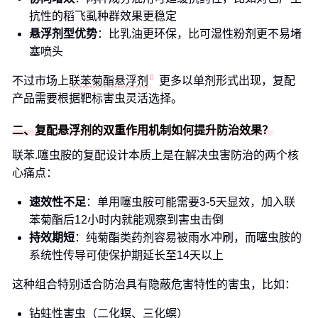
抗性的稻飞虱种群效果更稳定
悬浮剂型优势
：比乳油更环保，比可湿性粉剂更不易堵
塞喷头
不过市场上
联苯菊酯悬浮剂
更多以单剂形式出现，复配
产品需要根据靶标害虫灵活选择。
二、复配悬浮剂的双重作用机制如何提升防治效果？
联苯.噻虫胺的复配设计本质上是在解决虫害防治的两个核
心痛点：
速效性不足
：单用噻虫胺可能需要3-5天显效，加入联
苯菊酯后12小时内就能观察到害虫击倒
持效期短
：纯菊酯类药剂容易被雨水冲刷，而噻虫胺的
系统性传导可使保护期延长至14天以上
这种组合特别适合防治具有隐蔽危害特性的害虫，比如：
钻蛀性害虫（二化螟、三化螟）