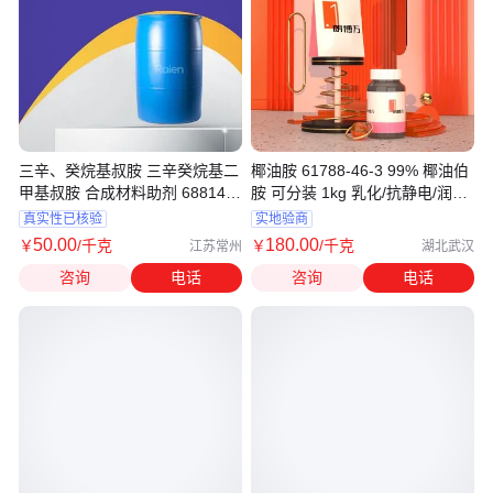
三辛、癸烷基叔胺 三辛癸烷基二
椰油胺 61788-46-3 99% 椰油伯
甲基叔胺 合成材料助剂 68814-
胺 可分装 1kg 乳化/抗静电/润湿/
95-9
分散剂
真实性已核验
实地验商
50
.00
180
.00
￥
/千克
￥
/千克
江苏常州
湖北武汉
咨询
电话
咨询
电话