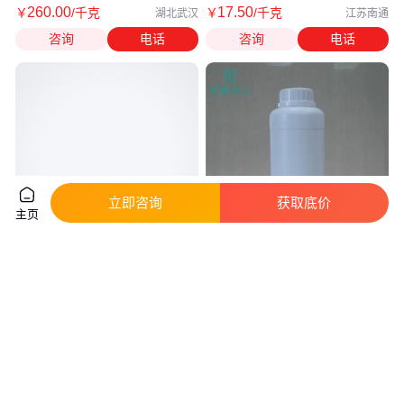
260
.00
17
.50
￥
/千克
￥
/千克
湖北武汉
江苏南通
咨询
电话
咨询
电话
立即咨询
获取底价
主页
十二/十四烷基二甲基叔胺84649-
乙氧化(牛脂烷基)胺 牛脂胺聚氧
84-3 叔胺97%含量
乙烯醚 CAS号61791-26-2 含量
99%
真实性已核验
真实性已核验
30
.00
70
.00
￥
/千克
￥
/千克
山东济南
湖北武汉
咨询
电话
咨询
电话