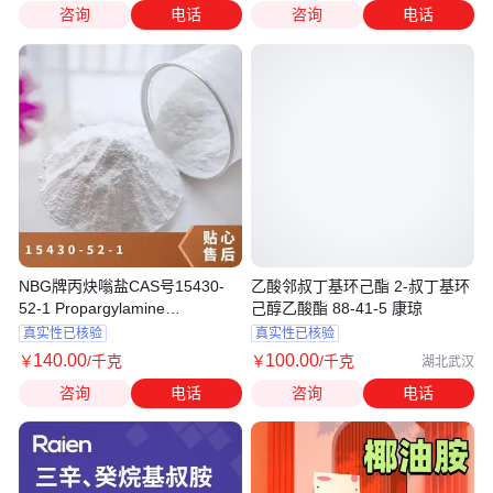
咨询
电话
咨询
电话
NBG牌丙炔嗡盐CAS号15430-
乙酸邻叔丁基环己酯 2-叔丁基环
52-1​​ Propargylamine
己醇乙酸酯 88-41-5 康琼
hydrochloride
真实性已核验
真实性已核验
140
.00
100
.00
￥
/千克
￥
/千克
湖北武汉
咨询
电话
咨询
电话