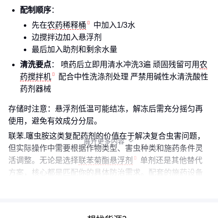
配制顺序
：
先在
农药稀释桶
中加入1/3水
边搅拌边加入悬浮剂
最后加入助剂和剩余水量
清洗要点
： 喷药后立即用清水冲洗3遍 顽固残留可用
农
药搅拌机
配合中性洗涤剂处理 严禁用碱性水清洗酸性
药剂器械
存储时注意：悬浮剂低温可能结冻，解冻后需充分摇匀再
使用，避免有效成分分层。
联苯.噻虫胺这类复配药剂的价值在于解决复合虫害问题，
展开更多内容

但实际操作中需要根据作物类型、害虫种类和施药条件灵
活调整。无论是选择
联苯菊酯悬浮剂
单剂还是其他替代
方案，核心都是匹配你的具体防治需求。配套的施药设备
和操作规范，往往比药剂本身更能决定最终效果。