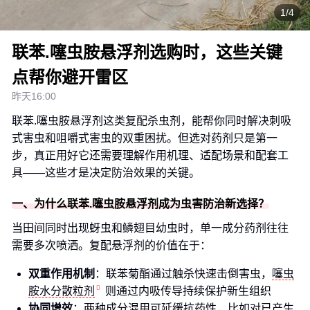
1/4
联苯.噻虫胺悬浮剂选购时，这些关键
点帮你避开雷区
昨天16:00
联苯.噻虫胺悬浮剂这类复配杀虫剂，能帮你同时解决刺吸
式害虫和咀嚼式害虫的双重困扰。但选对药剂只是第一
步，真正用好它还需要理解作用机理、适配场景和配套工
具——这些才是决定防治效果的关键。
一、为什么联苯.噻虫胺悬浮剂成为虫害防治新选择？
当田间同时出现蚜虫和鳞翅目幼虫时，单一成分药剂往往
需要多次喷洒。复配悬浮剂的价值在于：
双重作用机制
：联苯菊酯通过触杀快速击倒害虫，
噻虫
胺水分散粒剂
则通过内吸传导持续保护新生组织
协同增效
：两种成分混用可延缓抗药性，比如对已产生