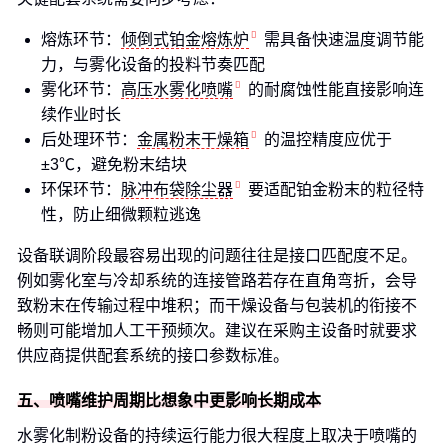
熔炼环节：
倾倒式铂金熔炼炉
需具备快速温度调节能
力，与雾化设备的投料节奏匹配
雾化环节：
高压水雾化喷嘴
的耐腐蚀性能直接影响连
续作业时长
后处理环节：
金属粉末干燥箱
的温控精度应优于
±3℃，避免粉末结块
环保环节：
脉冲布袋除尘器
要适配铂金粉末的粒径特
性，防止细微颗粒逃逸
设备联调阶段最容易出现的问题往往是接口匹配度不足。
例如雾化室与冷却系统的连接管路若存在直角弯折，会导
致粉末在传输过程中堆积；而干燥设备与包装机的衔接不
畅则可能增加人工干预频次。建议在采购主设备时就要求
供应商提供配套系统的接口参数标准。
五、喷嘴维护周期比想象中更影响长期成本
水雾化制粉设备的持续运行能力很大程度上取决于喷嘴的