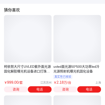
猜你喜欢
柯依努大尺寸UVLED紫外面光源
uvled面光源50*500大功率led冷
固化解胶曝光机设备进口灯珠
光源照射机曝光机固化设备
450*450
真实性已核验
999
.00
2
.18
￥
/套
￥
万
/台
江苏苏州
上海
咨询
电话
咨询
电话