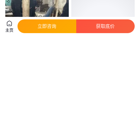
立即咨询
获取底价
主页
瑞泰小型550型茶叶茶根超细粉
银渣制粉磨粉设备80目铅块粉碎
碎设备200目细度可调
磨粉机锌粉细磨制粉设备
真实性已核验
3
.80
3
.88
￥
万
/台
￥
万
/台
河南郑州
河南郑州
咨询
电话
咨询
电话