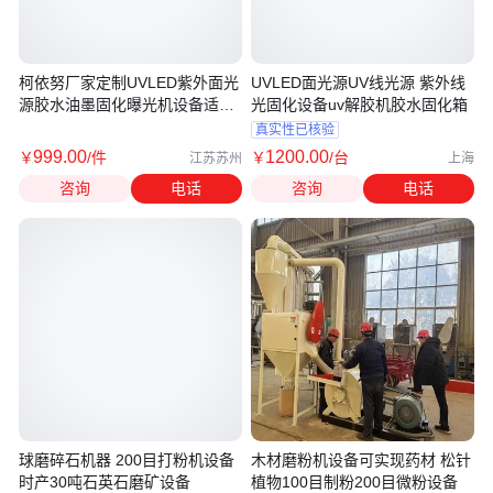
柯依努厂家定制UVLED紫外面光
UVLED面光源UV线光源 紫外线
源胶水油墨固化曝光机设备适用
光固化设备uv解胶机胶水固化箱
电子
真实性已核验
999
.00
1200
.00
￥
/件
￥
/台
江苏苏州
上海
咨询
电话
咨询
电话
球磨碎石机器 200目打粉机设备
木材磨粉机设备可实现药材 松针
时产30吨石英石磨矿设备
植物100目制粉200目微粉设备