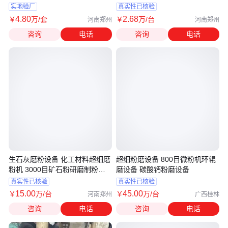
实地验厂
真实性已核验
4
.80
2
.68
￥
万
/套
￥
万
/台
河南郑州
河南郑州
咨询
电话
咨询
电话
生石灰磨粉设备 化工材料超细磨
超细粉磨设备 800目微粉机环辊
粉机 3000目矿石粉研磨制粉设
磨设备 碳酸钙粉磨设备
备
真实性已核验
真实性已核验
15
.00
45
.00
￥
万
/台
￥
万
/台
河南郑州
广西桂林
咨询
电话
咨询
电话