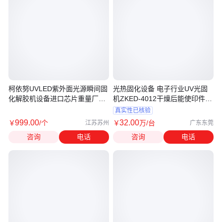
柯依努UVLED紫外面光源瞬间固
光热固化设备 电子行业UV光固
化解胶机设备进口芯片重量厂家
机ZKED-4012干燥后能使印件品
定制
质提升
真实性已核验
999
.00
32
.00
￥
/个
￥
万
/台
江苏苏州
广东东莞
咨询
电话
咨询
电话