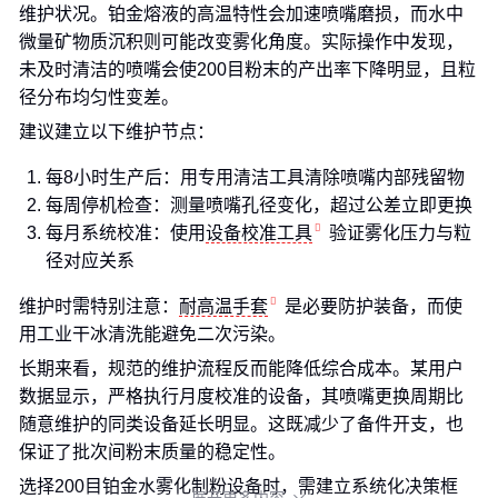
维护状况。铂金熔液的高温特性会加速喷嘴磨损，而水中
微量矿物质沉积则可能改变雾化角度。实际操作中发现，
未及时清洁的喷嘴会使200目粉末的产出率下降明显，且粒
径分布均匀性变差。
建议建立以下维护节点：
每8小时生产后：用专用清洁工具清除喷嘴内部残留物
每周停机检查：测量喷嘴孔径变化，超过公差立即更换
每月系统校准：使用
设备校准工具
验证雾化压力与粒
径对应关系
维护时需特别注意：
耐高温手套
是必要防护装备，而使
用工业干冰清洗能避免二次污染。
长期来看，规范的维护流程反而能降低综合成本。某用户
数据显示，严格执行月度校准的设备，其喷嘴更换周期比
随意维护的同类设备延长明显。这既减少了备件开支，也
保证了批次间粉末质量的稳定性。
选择200目铂金水雾化制粉设备时，需建立系统化决策框