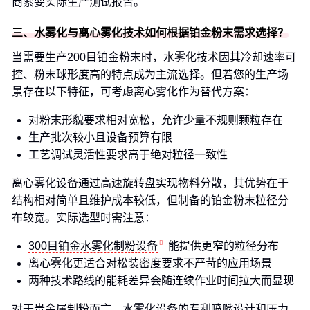
商索要实际生产测试报告。
三、水雾化与离心雾化技术如何根据铂金粉末需求选择？
当需要生产200目铂金粉末时，水雾化技术因其冷却速率可
控、粉末球形度高的特点成为主流选择。但若您的生产场
景存在以下特征，可考虑离心雾化作为替代方案：
对粉末形貌要求相对宽松，允许少量不规则颗粒存在
生产批次较小且设备预算有限
工艺调试灵活性要求高于绝对粒径一致性
离心雾化设备通过高速旋转盘实现物料分散，其优势在于
结构相对简单且维护成本较低，但制备的铂金粉末粒径分
布较宽。实际选型时需注意：
300目铂金水雾化制粉设备
能提供更窄的粒径分布
离心雾化更适合对松装密度要求不严苛的应用场景
两种技术路线的能耗差异会随连续作业时间拉大而显现
对于贵金属制粉而言，水雾化设备的专利喷嘴设计和压力