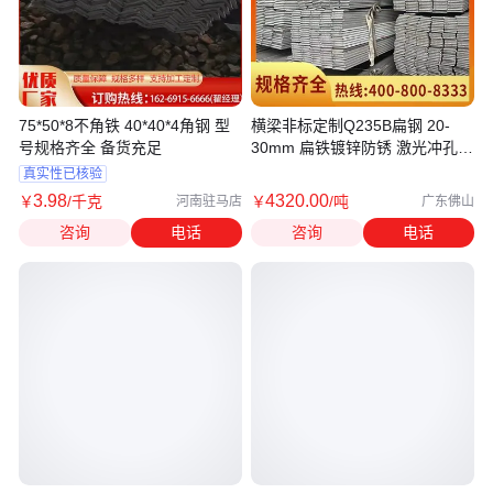
75*50*8不角铁 40*40*4角钢 型
横梁非标定制Q235B扁钢 20-
号规格齐全 备货充足
30mm 扁铁镀锌防锈 激光冲孔加
工
真实性已核验
3
.98
4320
.00
￥
/千克
￥
/吨
河南驻马店
广东佛山
咨询
电话
咨询
电话