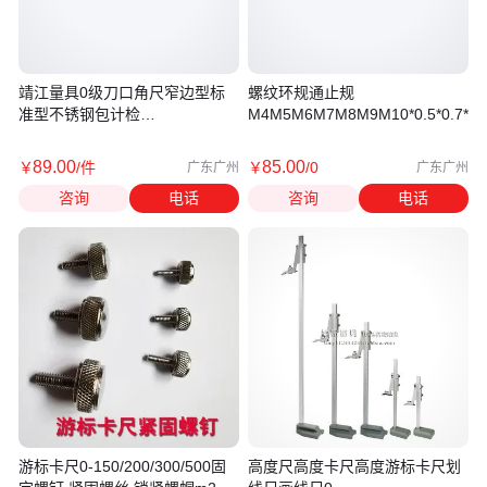
靖江量具0级刀口角尺窄边型标
螺纹环规通止规
准型不锈钢包计检
M4M5M6M7M8M9M10*0.5*0.7*0.8*
300*200/100*63*40
89
.00
85
.00
￥
/件
￥
/0
广东广州
广东广州
咨询
电话
咨询
电话
游标卡尺0-150/200/300/500固
高度尺高度卡尺高度游标卡尺划