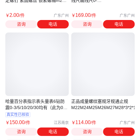
定螺钉 紧固螺丝 锁紧螺帽m2
线尺画线尺0-
m3m4m5
200/300/500/600/1000
2
.00
169
.00
￥
/件
￥
/件
广东广州
广东广州
咨询
电话
咨询
电话
哈量百分表指示表头量表6钻防
正品成量螺纹塞规牙规通止规
震0-3/5/10/20/30均有（此为0-5-
M22M24M25M26M27M28*3*2*1.5*
1级 6钻 防震）其余型号可联系
真实性已核验
确认
150
.00
114
.00
￥
/件
￥
/件
江苏南京
广东广州
咨询
电话
咨询
电话