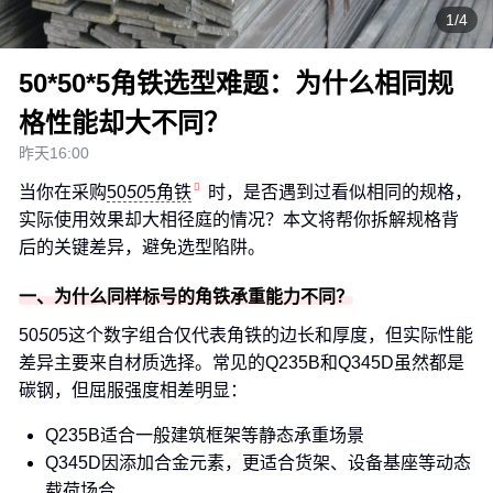
1/4
50*50*5角铁选型难题：为什么相同规
格性能却大不同？
昨天16:00
当你在采购
50
50
5角铁
时，是否遇到过看似相同的规格，
实际使用效果却大相径庭的情况？本文将帮你拆解规格背
后的关键差异，避免选型陷阱。
一、为什么同样标号的角铁承重能力不同？
50
50
5这个数字组合仅代表角铁的边长和厚度，但实际性能
差异主要来自材质选择。常见的Q235B和Q345D虽然都是
碳钢，但屈服强度相差明显：
Q235B适合一般建筑框架等静态承重场景
Q345D因添加合金元素，更适合货架、设备基座等动态
载荷场合