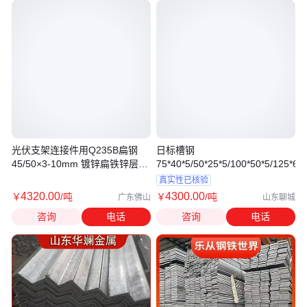
光伏支架连接件用Q235B扁钢
日标槽钢
45/50×3-10mm 镀锌扁铁锌层
75*40*5/50*25*5/100*50*5/125*65*
80μm防腐
真实性已核验
4320
.00
4300
.00
￥
/吨
￥
/吨
广东佛山
山东聊城
咨询
电话
咨询
电话