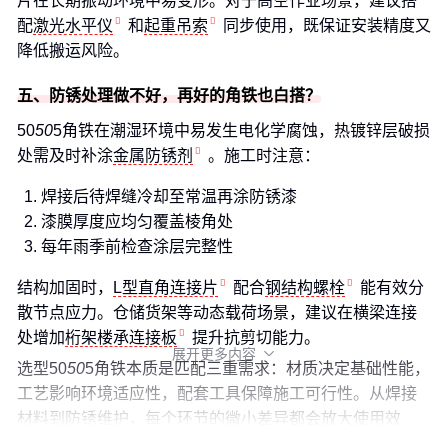
片在长期振动环境中易变形。对于高空作业场景，建议搭
配
激光水平仪
和
起重吊索
同步使用，既保证安装精度又
降低搬运风险。
五、防锈处理做不好，再好的角铁也白搭？
50
50
5角铁在潮湿环境中易发生电化学腐蚀，热镀锌层破损
处需及时补涂
金属防锈剂
。施工时注意：
焊接后待焊缝冷却至常温再涂防锈漆
漆膜厚度应均匀覆盖棱角处
每年雨季前检查涂层完整性
结构加固时，
L型直角连接片
配合
钢结构螺栓
能有效分
散节点应力。仓储货架等动态载荷场景，建议在横梁连接
处增加
桁架楼承连接板
提升抗剪切能力。
展开更多内容

选型50
50
5角铁本质是匹配三重需求：材质决定基础性能，
工艺影响环境适应性，配套工具保障施工可行性。从焊接
材料到防锈维护，每个环节的微小差异都会放大使用效
果。