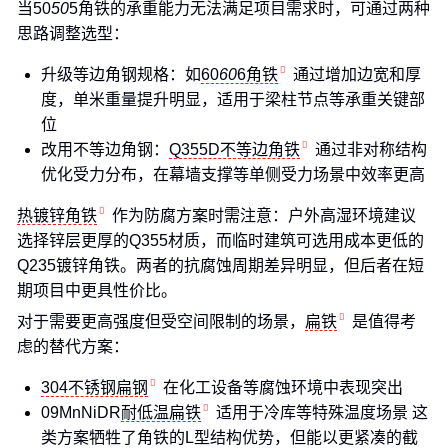
当50
50
5角铁的承重能力无法满足项目需求时，可通过两种
思路调整选型：
升级等边角钢规格：如
60
60
6角铁
通过增加边宽和厚
度，单米重量提升明显，适用于梁柱节点等承重关键部
位
改用不等边角钢：
Q355D不等边角铁
通过非对称结构
优化受力分布，在幕墙支撑等单侧受力场景中效率更高
热镀锌角铁
作为防腐方案时需注意：户外高湿环境建议
选择锌层更厚的Q355材质，而临时建筑可选用成本更低的
Q235镀锌角铁。两者的抗腐蚀周期差异明显，但后者在短
期项目中更具性价比。
对于需要更高强度但受空间限制的场景，
扁铁
是值得考
虑的替代方案：
304不锈钢扁钢
在化工设备等腐蚀环境中表现突出
09MnNiDR
耐低温扁铁
适用于冷库等特殊温度场景 这
类方案牺牲了角铁的L型结构优势，但能以更紧凑的截