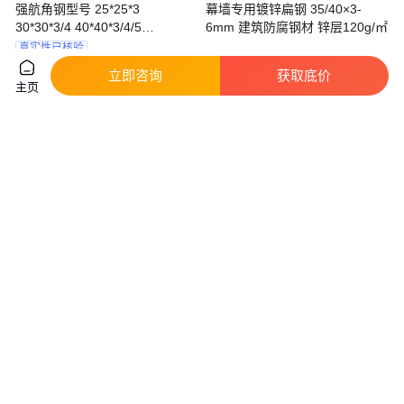
强航角钢型号 25*25*3
幕墙专用镀锌扁钢 35/40×3-
30*30*3/4 40*40*3/4/5
6mm 建筑防腐钢材 锌层120g/㎡
50*50*4/5/6 60*60*5/6
真实性已核验
3
.60
4320
.00
￥
/千克
￥
/吨
江苏无锡
广东佛山
立即咨询
获取底价
主页
咨询
电话
咨询
电话
s275jrH型钢250*255*14*14起重
方钢3×3-8×8 42CrMo4/Q235镀
设备材料
锌方棒 支持批量定制
5450
.00
4590
.00
￥
￥
/吨
上海宝山
广东佛山