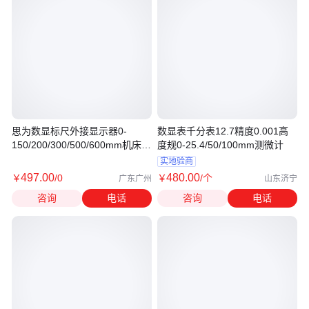
思为数显标尺外接显示器0-
数显表千分表12.7精度0.001高
150/200/300/500/600mm机床标
度规0-25.4/50/100mm测微计
尺0-150m|
实地验商
497
.00
480
.00
￥
/0
￥
/个
广东广州
山东济宁
咨询
电话
咨询
电话