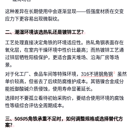
这种差异在长期使用中会逐渐显现——低强度材质在交变
应力下更容易出现微裂纹。
二、潮湿环境该选热轧还是镀锌工艺？
工艺处理直接决定角铁的环境适应性。热轧角钢表面存在
氧化层，在室内干燥环境中性价比最高；而热镀锌工艺通
过锌层牺牲阳极保护，更适合露天堆场、沿海厂房等场
景。
对于化工厂、食品车间等特殊环境，
316不锈钢角钢
虽然
单价较高，但省去了后续防腐维护成本。其铬镍合金成分
能抵御酸碱介质侵蚀，使用寿命显著延长。
选择时不要孤立看待初始采购价，要结合使用环境的腐蚀
性等级综合评估全周期成本。
三、50
50
5角铁承重不足时，如何调整规格或选择替代方
案？