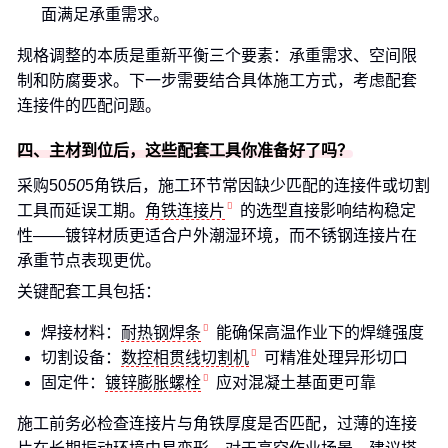
面满足承重需求。
规格调整的本质是重新平衡三个要素：承重需求、空间限
制和防腐要求。下一步需要结合具体施工方式，考虑配套
连接件的匹配问题。
四、主材到位后，这些配套工具你准备好了吗？
采购50
50
5角铁后，施工环节常因缺少匹配的连接件或切割
工具而延误工期。
角铁连接片
的选型直接影响结构稳定
性——镀锌材质更适合户外潮湿环境，而不锈钢连接片在
承重节点表现更优。
关键配套工具包括：
焊接材料：
耐热钢焊条
能确保高温作业下的焊缝强度
切割设备：
数控相贯线切割机
可精准处理异形切口
固定件：
镀锌膨胀螺栓
应对混凝土基面更可靠
施工前务必检查连接片与角铁厚度是否匹配，过薄的连接