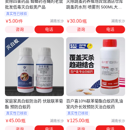
卖除四害药品 蟑螂药苍蝇的老鼠
灭除跳蚤药养殖场宾馆酒店仓库
批发低毒灭白蚁类产品
跳蚤药水剂 喷雾剂 500ML大容
量
真实性已核验
5
.00
30
.00
￥
/件
￥
/瓶
湖南长沙
湖南长沙
咨询
电话
咨询
电话
家庭家具白蚁防治药 伏敌联苯菊
百户喜10%联苯菊酯白蚁药乳油
酯 预防白蚁药
室内外长效预防灭治白蚁药
真实性已核验
真实性已核验
45
.00
125
.00
￥
/瓶
￥
/瓶
湖南长沙
湖南长沙
咨询
电话
咨询
电话