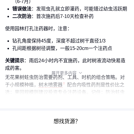
（6-7月）
错误做法
：发现虫孔就立即灌药，可能错过幼虫活跃期
二次防治
：首次施药后7-10天检查补药
使用园林打孔注药器时，注意：
钻孔角度保持45度，深度不超过树干直径1/3
孔间距根据树径调整，一般15-20cm一个注药点
关键提示
：雨后24小时内不宜施药，此时树液流动快易造
成药害。
展开更多内容

无花果树蛀虫防治需要药剂、工具、时机的组合策略。对
于小规模种植，
树木喷雾器
配合内吸性药剂是性价比之
选；果园规模则建议投资专业注药设备。记住：防治蛀虫
不是一次性工作，建立定期检查制度比亡羊补牢更重要。
想找货源？