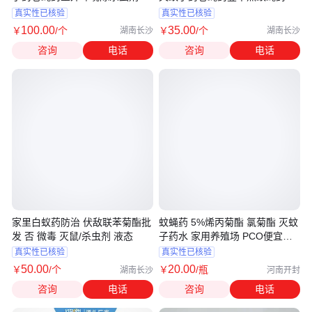
1000
真实性已核验
真实性已核验
100
.00
35
.00
￥
/个
￥
/个
湖南长沙
湖南长沙
咨询
电话
咨询
电话
家里白蚁药防治 伏敌联苯菊酯批
蚊蝇药 5%烯丙菊酯 氯菊酯 灭蚊
发 否 微毒 灭鼠/杀虫剂 液态
子药水 家用养殖场 PCO便宜批
发
真实性已核验
真实性已核验
50
.00
20
.00
￥
/个
￥
/瓶
湖南长沙
河南开封
咨询
电话
咨询
电话