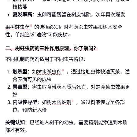
枝枯萎
复发率高
：虫卵可能残留在树皮缝隙，次年再次爆发
果树蛀虫药
的选择必须同时考虑杀虫效果和树木安全
性，单纯追求"速效"可能伤树。
二、树蛀虫药的三种作用原理，你了解吗？
不同机制的药剂适用于不同虫害阶段：
触杀型
：如
树木杀虫剂
，通过接触虫体快速灭杀，适
合表面可见的成虫
胃毒型
：害虫取食带药木质后死亡，对蛀食幼虫效果更
好
内吸传导型
：如
树木防蛀剂
，通过树液传导至各部
位，预防新入侵
关键认知
：已经蛀入树干的幼虫，需要药剂能渗透到木质
部才有效。