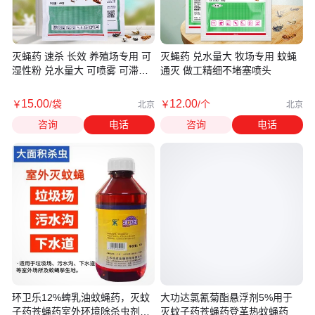
灭蝇药 速杀 长效 养殖场专用 可
灭蝇药 兑水量大 牧场专用 蚊蝇
湿性粉 兑水量大 可喷雾 可滞留
通灭 做工精细不堵塞喷头
喷洒
15
.00
12
.00
￥
/袋
￥
/个
北京
北京
咨询
电话
咨询
电话
环卫乐12%蜱乳油蚊蝇药，灭蚊
大功达氯氰菊酯悬浮剂5%用于
子药苍蝇药室外环境除杀虫剂
灭蚊子药苍蝇药登革热蚊蝇药