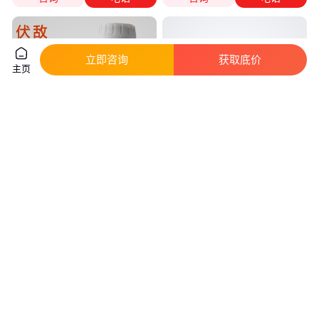
立即咨询
获取底价
主页
家里消灭白蚁方法 伏敌5%联苯
大功达灭蚊蝇药5%悬浮剂，宾馆
菊酯悬浮剂，灭白蚁药水剂批发
酒店餐饮灭蚊子苍蝇蟑螂跳蚤药
真实性已核验
真实性已核验
40
.00
30
.00
￥
/瓶
￥
/瓶
湖南长沙
湖南长沙
咨询
电话
咨询
电话