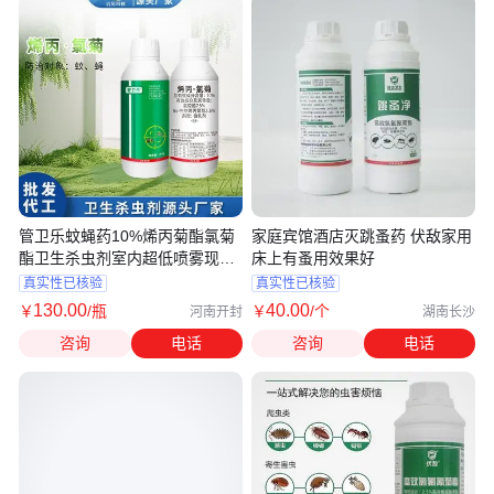
管卫乐蚊蝇药10%烯丙菊酯氯菊
家庭宾馆酒店灭跳蚤药 伏敌家用
酯卫生杀虫剂室内超低喷雾现货
床上有蚤用效果好
批发
真实性已核验
真实性已核验
130
.00
40
.00
￥
/瓶
￥
/个
河南开封
湖南长沙
咨询
电话
咨询
电话