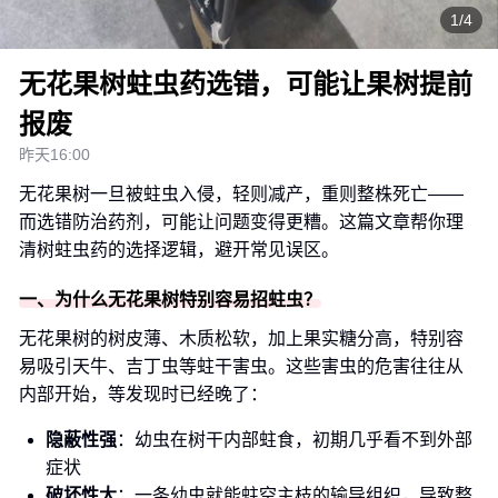
1/4
无花果树蛀虫药选错，可能让果树提前
报废
昨天16:00
无花果树一旦被蛀虫入侵，轻则减产，重则整株死亡——
而选错防治药剂，可能让问题变得更糟。这篇文章帮你理
清树蛀虫药的选择逻辑，避开常见误区。
一、为什么无花果树特别容易招蛀虫？
无花果树的树皮薄、木质松软，加上果实糖分高，特别容
易吸引天牛、吉丁虫等蛀干害虫。这些害虫的危害往往从
内部开始，等发现时已经晚了：
隐蔽性强
：幼虫在树干内部蛀食，初期几乎看不到外部
症状
破坏性大
：一条幼虫就能蛀空主枝的输导组织，导致整