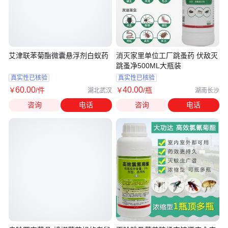
艾津联苯菊酯微囊悬浮剂白蚁药
消灭家里单位工厂跳蚤药 伏敌灭
跳蚤净500ML大瓶装
真实性已核验
真实性已核验
60
.00
40
.00
￥
/件
￥
/瓶
湖北武汉
湖南长沙
咨询
电话
咨询
电话