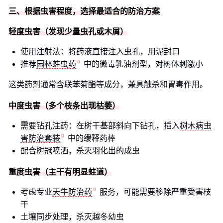
三、根据虫害程度，选择最适合的防治方案
轻度虫害（发现少量虫孔或木屑）
使用注射法：将药液直接注入虫孔，用泥封口
推荐
园林蛀虫药
中的微毒乳油剂型，对树体刺激小
这类药剂通常含联苯菊酯等成分，兼具触杀和胃毒作用。
中度虫害（多个枝条出现枯萎）
需要钻孔注药：在树干基部斜向下钻孔，插入
树木病虫
害防治套装
中的缓释药棒
配合树冠喷洒，杀灭羽化出的成虫
重度虫害（主干有明显蛀道）
考虑专业
天牛防治药
服务，可能需要移除严重受害枝
干
土壤同步处理，杀灭越冬幼虫