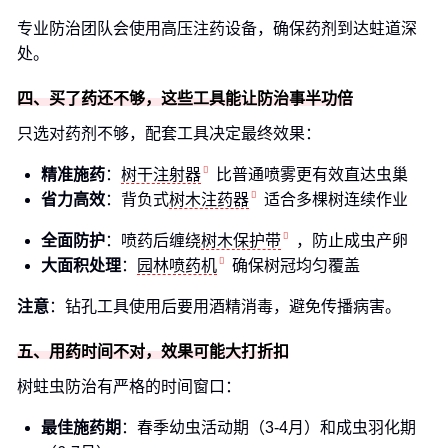
专业防治团队会使用高压注药设备，确保药剂到达蛀道深
处。
四、买了药还不够，这些工具能让防治事半功倍
只选对药剂不够，配套工具决定最终效果：
精准施药
：
树干注射器
比普通喷雾更有效直达虫巢
省力高效
：背负式
树木注药器
适合多棵树连续作业
全面防护
：喷药后缠绕
树木保护带
，防止成虫产卵
大面积处理
：
园林喷药机
确保树冠均匀覆盖
注意
：钻孔工具使用后要用酒精消毒，避免传播病害。
五、用药时间不对，效果可能大打折扣
树蛀虫防治有严格的时间窗口：
最佳施药期
：春季幼虫活动期（3-4月）和成虫羽化期