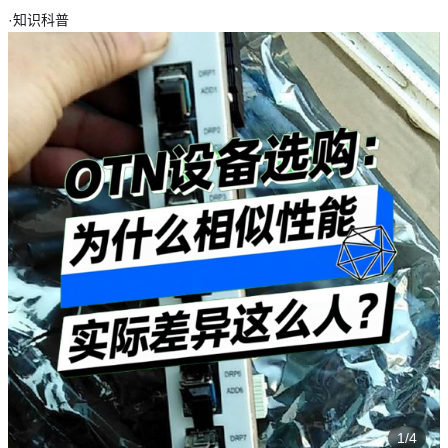
·
知识科普
1/4