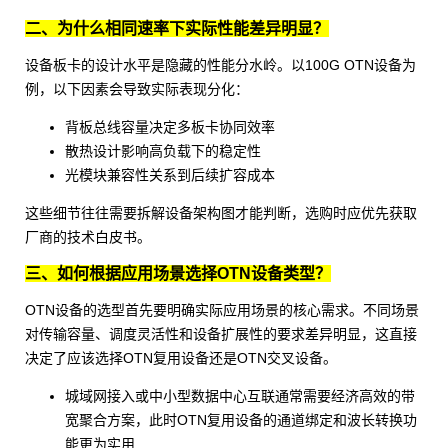
二、为什么相同速率下实际性能差异明显？
设备板卡的设计水平是隐藏的性能分水岭。以
100G OTN设备
为
例，以下因素会导致实际表现分化：
背板总线容量决定多板卡协同效率
散热设计影响高负载下的稳定性
光模块
兼容性关系到后续扩容成本
这些细节往往需要拆解设备架构图才能判断，选购时应优先获取
厂商的技术白皮书。
三、如何根据应用场景选择OTN设备类型？
OTN设备的选型首先要明确实际应用场景的核心需求。不同场景
对传输容量、调度灵活性和设备扩展性的要求差异明显，这直接
决定了应该选择
OTN复用设备
还是
OTN交叉设备
。
城域网接入或中小型数据中心互联通常需要经济高效的带
宽聚合方案，此时OTN复用设备的通道绑定和波长转换功
能更为实用