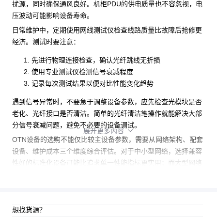
扰源，同时确保通风良好。
机柜PDU
的供电质量也不容忽视，电
压波动可能影响设备寿命。
日常维护中，定期使用
网线测试仪
检查线路质量比故障后抢修更
经济。测试时要注意：
先进行物理连接检查，确认
光纤跳线
无折损
使用专业测试仪检测信号衰减程度
记录每次测试结果以便对比性能变化趋势
遇到信号异常时，不要急于调整设备参数，应先检查光模块是否
老化、光纤接口是否清洁。简单的光纤清洁笔操作就能解决大部
分信号衰减问题，避免不必要的设备调试。
展开更多内容

OTN设备的选购不能仅比较主设备参数，需要从网络架构、配套
设备、维护成本三个维度综合评估。对于中小型网络，选择兼容
性好的标准化设备可能比追求单一性能指标更实用；而大型网络
则需要特别关注光纤配线架等配套系统的扩展能力。
想找货源？