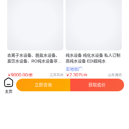
去离子水设备、脱盐水设备、
纯水设备 纯化水设备 私人订制
直饮水设备、RO纯水设备非标
高纯水设备 EDI超纯水
定制蓝湖
实地验厂
9000
.00
2
.30
￥
/套
￥
万
/台
江苏苏州
山东潍坊
咨询
电话
咨询
电话
立即咨询
获取底价
主页