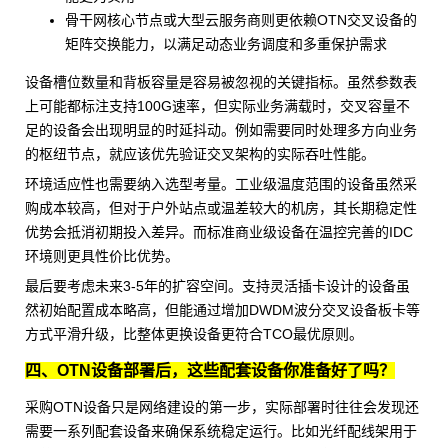
骨干网核心节点或大型云服务商则更依赖OTN交叉设备的
矩阵交换能力，以满足动态业务调度和多重保护需求
设备槽位数量和背板容量是容易被忽视的关键指标。虽然参数表
上可能都标注支持100G速率，但实际业务满载时，交叉容量不
足的设备会出现明显的时延抖动。例如需要同时处理多方向业务
的枢纽节点，就应该优先验证交叉架构的实际吞吐性能。
环境适应性也需要纳入选型考量。工业级温度范围的设备虽然采
购成本较高，但对于户外站点或温差较大的机房，其长期稳定性
优势会抵消初期投入差异。而标准商业级设备在温控完善的IDC
环境则更具性价比优势。
最后要考虑未来3-5年的扩容空间。支持灵活插卡设计的设备虽
然初始配置成本略高，但能通过增加
DWDM波分交叉设备
板卡等
方式平滑升级，比整体更换设备更符合TCO最优原则。
四、OTN设备部署后，这些配套设备你准备好了吗？
采购OTN设备只是网络建设的第一步，实际部署时往往会发现还
需要一系列配套设备来确保系统稳定运行。比如
光纤配线架
用于