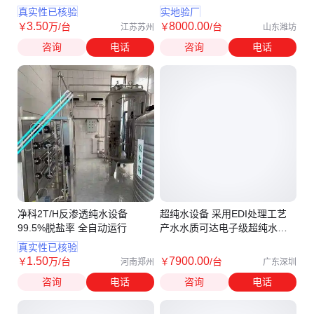
设备
真实性已核验
实地验厂
3
.50
8000
.00
￥
万
/台
￥
/台
江苏苏州
山东潍坊
咨询
电话
咨询
电话
净科2T/H反渗透纯水设备
超纯水设备 采用EDI处理工艺
99.5%脱盐率 全自动运行
产水水质可达电子级超纯水标
准
真实性已核验
1
.50
7900
.00
￥
万
/台
￥
/台
河南郑州
广东深圳
咨询
电话
咨询
电话