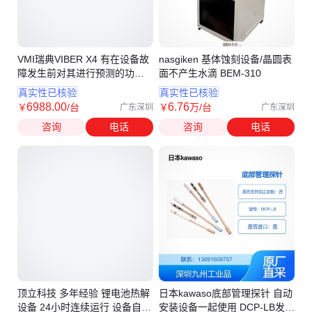
VMI瑞典VIBER X4 有在设备故
nasgiken 基体蚀刻设备/晶圆表
障发生前对其进行预测的功能
面不产生水滴 BEM-310
振动分析仪
真实性已核验
真实性已核验
6988
.00
6
.76
￥
/台
￥
万
/台
广东深圳
广东深圳
咨询
电话
咨询
电话
顶立科技 多年经验 锂电池热解
日本kawaso底部管理探针 自动
设备 24小时连续运行 设备自动
安装设备一起使用 DCP-LB发出