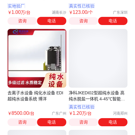
化程度高
检测信号
实地验厂
真实性已核验
1
.00
123
.00
￥
万
/台
￥
/个
湖南长沙
广东深圳
咨询
电话
咨询
电话
去离子水设备 纯化水设备 EDI
净科JKEDI02型超纯水设备 高
超纯水设备系统 博洋
纯水脱盐一体机 4-45℃智能温
控
真实性已核验
8500
.00
1
.20
￥
/台
￥
万
/台
广东广州
河南郑州
咨询
电话
咨询
电话