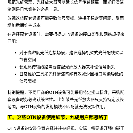
规范光纤管理，
光纤放大器
可以延长信号传输距离，而
光纤清洁
笔
则是日常维护的必备工具。
忽视这些配套设备可能导致信号衰减、连接不稳定等问题，反而
增加后期维护成本。
在选择配套设备时，需要根据OTN设备的接口类型和网络规模来
匹配：
对于高密度光纤连接场景，建议选择
机架式光纤配线架
以
节省空间
长距离传输线路需要搭配光纤放大器来补偿信号损失
日常维护工具如光纤清洁笔能有效减少因接口污染导致的
信号衰减
特别提醒，不同厂商的OTN设备可能采用特定接口标准，采购配
套设备时务必确认兼容性。比如某些光纤放大器只支持特定波长
范围，与OTN设备的发射模块不匹配就无法发挥作用。
五、这些OTN设备使用细节，九成用户都忽略了
OTN设备的安装位置选择往往被轻视，实际上需要避开强电磁干