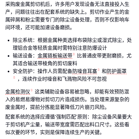
采购废金属剪切机后，许多用户发现设备无法直接投入生
产，问题往往出在配套系统的缺失上。剪切作业产生的金
属碎屑和粉尘需要专门的除尘设备处理，否则不仅影响车
间环境，还可能加速设备磨损。
除尘系统：根据金属种类选择布袋除尘或湿式除尘，处
理铝合金等轻质金属时需特别注意防爆设计
输送设备：
金属链板输送带
比普通皮带更耐磨损，尤
其适合输送带棱角的剪切废料
安全防护：操作人员需配备
防噪音耳塞
和
防护面罩
，连续作业时噪音和飞溅物风险不可忽视
金属检测仪
这类辅助设备容易被忽略，却能有效预防混
入的易燃易爆物对剪切刀片造成损伤。当处理来源复杂的
废金属时，提前分拣能显著降低刀片崩刃风险。
配套系统的选择应遵循‘强制匹配’原则：除尘设备风量要大
于剪切机产尘量，输送带宽度需匹配出料口尺寸。这些看
似次要的环节，实则是保障连续生产的关键。