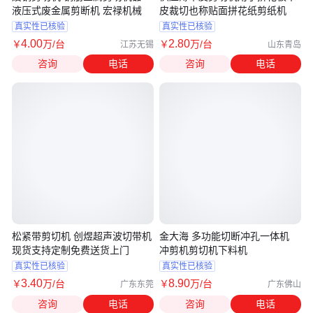
液压式废金属剪断机 宏禄机械
皮裁切也称贴面拼花纸剪纸机
真实性已核验
真实性已核验
4
.00
2
.80
￥
万
/台
￥
万
/台
江苏无锡
山东青岛
咨询
电话
咨询
电话
松紧带剪切机 创煜超声波切带机
金大海 多功能切断冲孔一体机
现货支持定制免费送货上门
冲剪机剪切机下料机
真实性已核验
真实性已核验
3
.40
8
.90
￥
万
/台
￥
万
/台
广东东莞
广东佛山
咨询
电话
咨询
电话