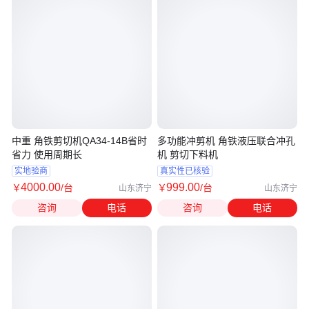
中重 角铁剪切机QA34-14B省时
多功能冲剪机 角铁液压联合冲孔
省力 使用周期长
机 剪切下料机
实地验商
真实性已核验
4000
.00
999
.00
￥
/台
￥
/台
山东济宁
山东济宁
咨询
电话
咨询
电话