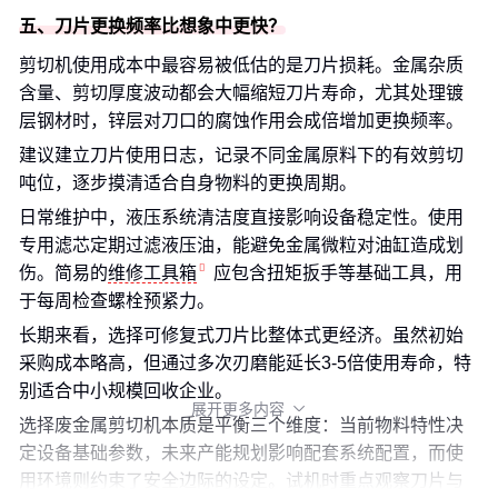
五、刀片更换频率比想象中更快？
剪切机使用成本中最容易被低估的是刀片损耗。金属杂质
含量、剪切厚度波动都会大幅缩短刀片寿命，尤其处理镀
层钢材时，锌层对刀口的腐蚀作用会成倍增加更换频率。
建议建立刀片使用日志，记录不同金属原料下的有效剪切
吨位，逐步摸清适合自身物料的更换周期。
日常维护中，液压系统清洁度直接影响设备稳定性。使用
专用滤芯定期过滤液压油，能避免金属微粒对油缸造成划
伤。简易的
维修工具箱
应包含扭矩扳手等基础工具，用
于每周检查螺栓预紧力。
长期来看，选择可修复式刀片比整体式更经济。虽然初始
采购成本略高，但通过多次刃磨能延长3-5倍使用寿命，特
别适合中小规模回收企业。
展开更多内容

选择废金属剪切机本质是平衡三个维度：当前物料特性决
定设备基础参数，未来产能规划影响配套系统配置，而使
用环境则约束了安全边际的设定。试机时重点观察刀片与