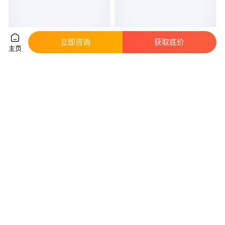
立即咨询
获取底价
主页
多功能联合冲剪机 机械厂金属型
多功能冲剪机 角铁槽钢角钢剪切
材剪切下料设备 钢板外圆角剪切
机切断机冲断机支持定制
机
真实性已核验
真实性已核验
5
.85
5000
.00
￥
万
/台
￥
/台
山东济宁
河北邢台
咨询
电话
咨询
电话