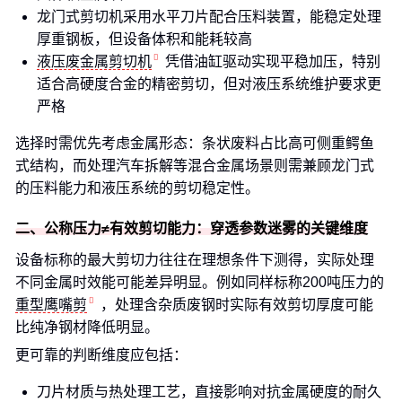
龙门式剪切机采用水平刀片配合压料装置，能稳定处理
厚重钢板，但设备体积和能耗较高
液压废金属剪切机
凭借油缸驱动实现平稳加压，特别
适合高硬度合金的精密剪切，但对液压系统维护要求更
严格
选择时需优先考虑金属形态：条状废料占比高可侧重鳄鱼
式结构，而处理汽车拆解等混合金属场景则需兼顾龙门式
的压料能力和液压系统的剪切稳定性。
二、公称压力≠有效剪切能力：穿透参数迷雾的关键维度
设备标称的最大剪切力往往在理想条件下测得，实际处理
不同金属时效能可能差异明显。例如同样标称200吨压力的
重型鹰嘴剪
，处理含杂质废钢时实际有效剪切厚度可能
比纯净钢材降低明显。
更可靠的判断维度应包括：
刀片材质与热处理工艺，直接影响对抗金属硬度的耐久