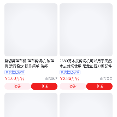
剪切类碎布机 碎布剪切机 破碎
2680薄木皮剪切机可以用于天然
机 运行稳定 操作简单 伟邦
木皮裁切使用 尼龙垫板刀板配件
真实性已核验
真实性已核验
1
.60
2
.86
￥
万
/台
￥
万
/台
山东潍坊
山东青岛
咨询
电话
咨询
电话