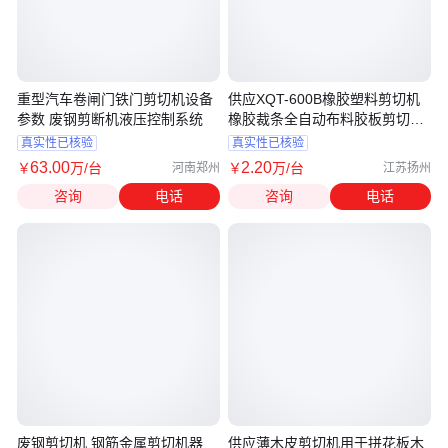
重型汽车卷闸门铁门剪切机设备
供应XQT-600B橡胶塑料剪切机
参数 废钢剪断机液压控制系统
橡胶裁条全自动布料胶板剪切开
料机
真实性已核验
真实性已核验
63
.00
2
.20
￥
万
/台
￥
万
/台
河南郑州
江苏扬州
咨询
电话
咨询
电话
废钢剪切机 钢筋金属剪切机器
供应薄木皮剪切机用于拼花板木