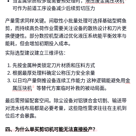
当金属杂质较多或需要预处理时，
液压废金属压块机
可作为前道工序设备减少后续剪切压力
产量需求同样关键。间歇性小批量处理可选择基础型鳄鱼
剪，而持续高负荷作业需要关注设备的散热设计和刀片更
换便捷性。部分数控机型通过优化液压系统能平衡效率与
能耗，但会增加初期投入成本。
实际选型建议建立三维评估：
先按金属种类锁定刀片材质和压料方式
根据最厚处理料确定公称压力安全余量
以日均产量倒推设备连续工作能力 这种逻辑能避免用
金
属压块机
等替代方案临时补救的被动局面。
最后需预留配套空间。除尘设备对铝镁合金切割、输送带
对流水线布局都是必要考量，这些隐性需求往往在主机到
位后才会暴露。
四、为什么单买剪切机可能无法直接投产？