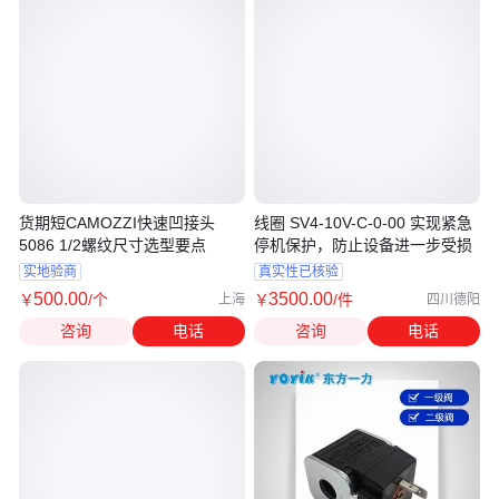
货期短CAMOZZI快速凹接头
线圈 SV4-10V-C-0-00 实现紧急
5086 1/2螺纹尺寸选型要点
停机保护，防止设备进一步受损
实地验商
真实性已核验
500
.00
3500
.00
￥
/个
￥
/件
上海
四川德阳
咨询
电话
咨询
电话