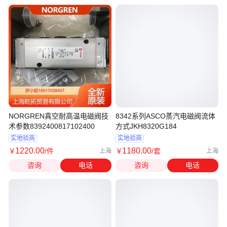
NORGREN真空耐高温电磁阀技
8342系列ASCO蒸汽电磁阀流体
术参数8392400817102400
方式JKH8320G184
实地验商
实地验商
1220
.00
1180
.00
￥
/件
￥
/套
上海
上海
咨询
电话
咨询
电话