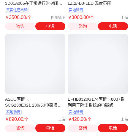
3D01A005在正常运行时封闭
LZ.2/-B0-LED 温度范围
OPC总管油液
真实性已核验
实地验商
3500
.00
3000
.00
￥
/个
￥
/个
四川德阳
上海
咨询
电话
咨询
电话
ASCO阿斯卡
EFHB8320G174阿斯卡8037系
SCG238E021 230/50电磁阀外
列用于除尘系统的电磁阀
壳材质分析
实地验商
实地验商
890
.00
420
.00
￥
/个
￥
/个
上海
上海
咨询
电话
咨询
电话