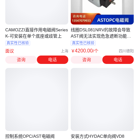
CAMOZZI直接作用电磁阀Series
线圈DSL081NRV的故障会导致
K-可安装在单个底座或歧管上
AST阀无法实现危急遮断功能一
力供应
真实性已核验
真实性已核验
4200
.00
面议
￥
/个
上海
四川德阳
咨询
电话
咨询
电话
控制系统OPC/AST电磁阀
安装方式HYDAC单向阀VD8