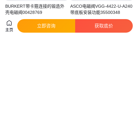
BURKERT带卡箍连接的锻造外
ASCO电磁阀VGG-4422-U-A240
壳电磁阀00428769
带底板安装功能35500348
实地验商
实地验商
立即咨询
获取底价
1290
.00
1590
.00
￥
/个
￥
/个
上海
上海
主页
咨询
电话
咨询
电话
AROX 进水电磁阀
ZCZP-50 电磁阀 螺纹连接 ZCS-
2953EA2D3522
15F 高温蒸汽 导热油 油用 水用
DN50 DN65
真实性已核验
2000
.00
667
.00
￥
/个
￥
/台
福建泉州
上海