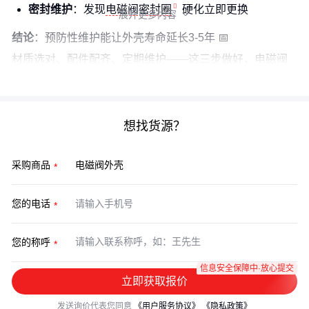
密封维护
：发现
电磁阀密封圈
硬化立即更换
展开更多内容

结论
：预防性维护能让外壳寿命延长3-5年 📅
材质选对、配件配齐、定期维护——这三步做好，
电磁阀
控制箱
里的故障报警灯会亮得少很多。
想找货源？
采购商品
您的电话
您的称呼
信息安全保障中·放心提交
立即获取报价
发送询价代表您同意
《用户服务协议》
《隐私政策》