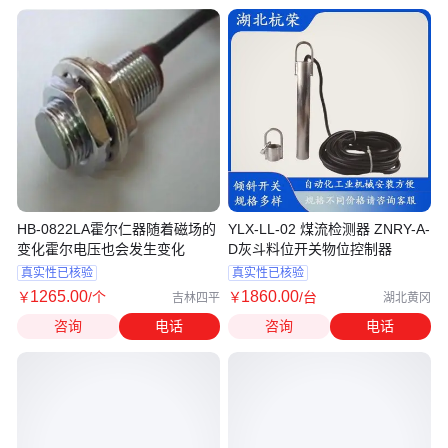
HB-0822LA霍尔仁器随着磁场的
YLX-LL-02 煤流检测器 ZNRY-A-
变化霍尔电压也会发生变化
D灰斗料位开关物位控制器
真实性已核验
真实性已核验
1265
.00
1860
.00
￥
/个
￥
/台
吉林四平
湖北黄冈
咨询
电话
咨询
电话