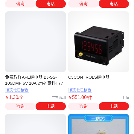
咨询
电话
咨询
电话
免费取样AFE继电器 BJ-SS-
C3CONTROLS继电器
105DMF 5V 10A 对应 泰科T77
真实性已核验
真实性已核验
1
.30
551
.00
￥
/个
￥
/件
广东深圳
上海
咨询
电话
咨询
电话