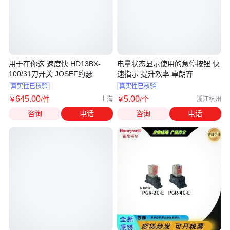
用于在你这 速度快 HD13BX-
电量状态显示使用的急停按钮 快
100/31刀开关 JOSEF约瑟
速指示 提升效率 卓朗齐
真实性已核验
真实性已核验
645
.00
5
.00
￥
/件
￥
/个
上海
浙江杭州
咨询
电话
咨询
电话