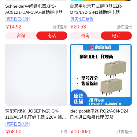
Schneider中间继电器XPS-
霍尼韦尔常开式继电器SZR-
AC5121-UAF13AP辅助继电器
MY2/LY2-S-N1辅助继电器
真实性已核验
真实性已核验
14
.52
20
.53
￥
￥
浙江温州
浙江温州
咨询
电话
咨询
电话
输配电保护 JOSEF约瑟 GY-
idec pcb继电器 RQ2V-CN-D24
110/AC过电压继电器 220V 辅助
日本进口和泉代理 现货
电源交直流通用
真实性已核验
68
.00
10
.00
￥
￥
/个
上海
江苏常州