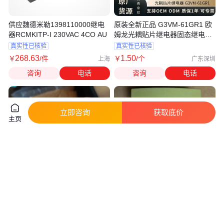
供应魏德米勒1398110000继电
原装全新正品 G3VM-61GR1 欧
器RCMKITP-I 230VAC 4CO AU
姆龙光耦贴片继电器固态继电器
SOP-4
真实性已核验
真实性已核验
268
.63
1
.50
￥
/件
￥
/个
上海
广东深圳
咨询
电话
咨询
电话
立即咨询
获取底价
主页
魏德米勒RS系列继电器 VERT
威朗继电器33.280.0036.0现货2
4P 20X4 S
触点Wieland中间继电器
真实性已核验
真实性已核验