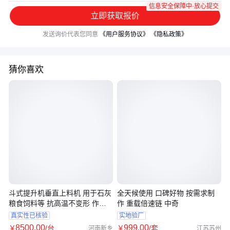
信息安全保障中·放心提交
立即获取报价
发送询价代表您同意
《用户服务协议》
《隐私政策》
猜你喜欢
斗式提升机垂直上料机 用于石灰
全天候使用 口碑好物 按需求制
粮食饲料等 抗高温不变形 作业
作 重载倍速链 中奇
范围广
真实性已核验
实地验厂
8500
.00
999
.00
￥
/台
￥
/套
河南新乡
江苏苏州