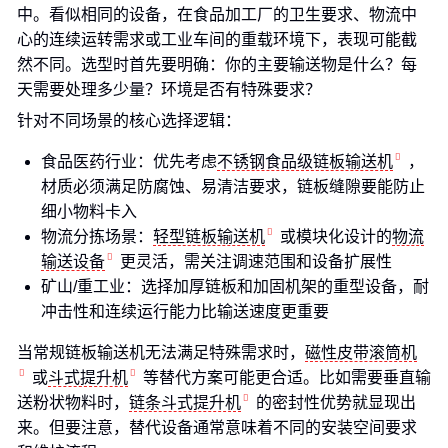
中。看似相同的设备，在食品加工厂的卫生要求、物流中
心的连续运转需求或工业车间的重载环境下，表现可能截
然不同。选型时首先要明确：你的主要输送物是什么？每
天需要处理多少量？环境是否有特殊要求？
针对不同场景的核心选择逻辑：
食品医药行业：优先考虑
不锈钢食品级链板输送机
，
材质必须满足防腐蚀、易清洁要求，链板缝隙要能防止
细小物料卡入
物流分拣场景：
轻型链板输送机
或模块化设计的
物流
输送设备
更灵活，需关注调速范围和设备扩展性
矿山/重工业：选择加厚链板和加固机架的重型设备，耐
冲击性和连续运行能力比输送速度更重要
当常规链板输送机无法满足特殊需求时，
磁性皮带滚筒机
或
斗式提升机
等替代方案可能更合适。比如需要垂直输
送粉状物料时，
链条斗式提升机
的密封性优势就显现出
来。但要注意，替代设备通常意味着不同的安装空间要求