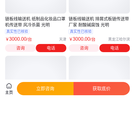
链板线输送机 纸制品化妆品口罩
链板线输送机 排屑式板链传送带
机传送带 风冷杀菌 光明
厂家 耐酸碱腐蚀 光明
真实性已核验
真实性已核验
3000
.00
3000
.00
￥
/台
￥
/台
天津
黑龙江哈尔滨
咨询
电话
咨询
电话
立即咨询
获取底价
主页
倾斜式链板输送机 链板线输送机
承载力强 链板输送机 食品工业
白钢链板输送机
规格齐全 伟亨机械