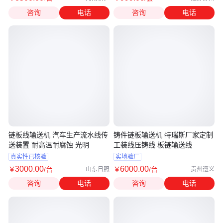
咨询
电话
咨询
电话
链板线输送机 汽车生产流水线传
铸件链板输送机 特瑞斯厂家定制
送装置 耐高温耐腐蚀 光明
工装线压铸线 板链输送线
真实性已核验
实地验厂
3000
.00
6000
.00
￥
/台
￥
/台
山东日照
贵州遵义
咨询
电话
咨询
电话