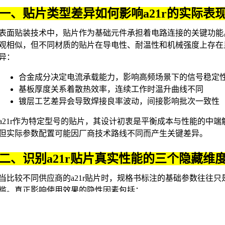
一、贴片类型差异如何影响a21r的实际表
表面贴装技术中，贴片作为基础元件承担着电路连接的关键功能
观相似，但不同材质的贴片在导电性、耐温性和机械强度上存在
异：
合金成分决定电流承载能力，影响高频场景下的信号稳定
基板厚度关系着散热效率，连续工作时温升曲线不同
镀层工艺差异会导致焊接良率波动，间接影响批次一致性
a21r作为特定型号的贴片，其设计初衷是平衡成本与性能的中端
但实际参数配置可能因厂商技术路线不同而产生关键差异。
二、识别a21r贴片真实性能的三个隐藏维
当比较不同供应商的a21r贴片时，规格书标注的基础参数往往只
槛。真正影响使用效果的隐性因素包括：
材料批次稳定性：同一标称参数的贴片，金属结晶取向差异会导
化表现不同