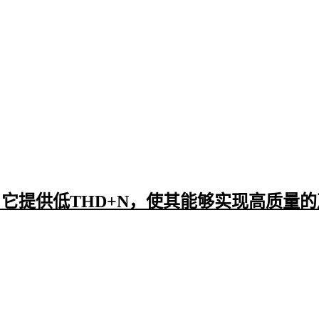
结构设计细节：倒角处理、焊盘间距等非标参数会影响自动贴装
别精度
工艺控制水平：电镀均匀度等制程指标直接决定接触电阻的离散
这些难以量化的特性需要结合具体应用场景来评估。例如高频电
阻抗一致性，而大电流场景则需重点考察热膨胀系数匹配。
三、如何根据应用场景选择匹配的a21r贴
选择a21r贴片时，不能仅看基础参数是否达标，关键要匹配实际
三大核心需求：
电气性能匹配：工作电压范围需覆盖设备波动，高频应用
串联电阻
器。它提供低THD+N，使其能够实现高质量
环境适应性：高温或震动环境需选择温度系数更稳定的型
安装兼容性：
PCB板
空间限制决定封装尺寸选择优先级
对于需要精准时序控制的场景，如通信模块或精密仪器，建议优
贴片晶振
的协同工作特性。此时需要检查a21r的频偏参数是否在
围内，避免组合使用时产生累积误差。
在需要视觉指示的自动化设备中，a21r常与
贴片LED
配合使用。