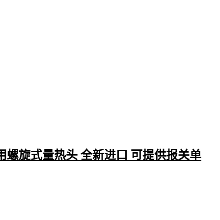
的连续性。
除核心焊接设备外，防静电措施同样关键：
电子元件存储需要防静电零件盒
操作时应佩戴
防静电手套
工作台面需铺设防静电垫 这些细节直接影响贴片的成品率
性。
最后要考虑的是辅助工具组合，比如精密镊子用于贴片定位，无
清洁焊点，
元件计数器
用于批量作业时的物料管理。这些看似细
入，实际决定了a21r贴片能否发挥预期性能。
五、用好a21r贴片的三个实操要点
10T0 .水用螺旋式量热头 全新进口 可提供报关单
温度控制是使用a21r贴片的首要注意事项。不同基板材质对
热风
差异明显，建议先在小样上测试，找到既能熔锡又不会损伤元件
点。
焊接后的检查环节常被轻视：
用放大镜检查焊点是否形成完整月牙形