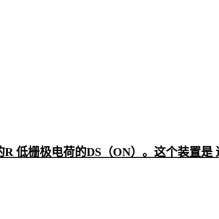
两者工作电流的匹配性——若LED驱动电路产生较大纹波，应选
能力更强的a21r型号。同时考虑安装间距对散热的影响。
当标准型号无法满足特殊需求时，可考虑以下替代方案：
高频应用：改用
射频高Q电容
组合方案
高温环境：选择陶瓷基材的
贴片电感
作为补充
微型化需求：评估0603等更小封装元件的兼容性
完成主器件选型后，还需要评估配套的
SMD元件
是否适配现有生
这将直接影响最终使用效果和长期可靠性。
四、买完a21r贴片后，这些配套设备你准
吗？
的R 低栅极电荷的DS（ON）。这个装置是
采购a21r贴片只是生产流程的第一步，实际使用中会发现许多配
如贴片焊接时需要精准控制温度，普通烙铁难以满足要求，而
工
枪
能提供更稳定的热源。
另一个容易被忽视的是焊锡残留处理问题，手动
吸锡器
虽然成本
繁操作时效率有限；
电动吸锡器
虽然价格较高，但能显著提升流