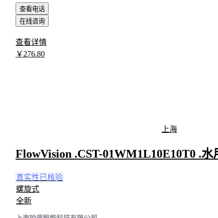
查看电话
在线咨询
查看详情
￥
276
.80
上海
FlowVision .CST-01WM1L10E
真实性已核验
螺旋式
全新