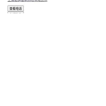
上海铂遥智能科技有限公司
查看电话
在线咨询
查看详情
￥
1150
.00
上海
德国进口 KOSTYRKA 5350.050.1
真实性已核验
上海铂遥智能科技有限公司