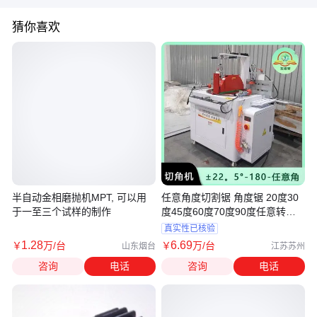
猜你喜欢
半自动金相磨抛机MPT, 可以用
任意角度切割锯 角度锯 20度30
于一至三个试样的制作
度45度60度70度90度任意转角
度切割
真实性已核验
1
.28
6
.69
￥
万
/台
￥
万
/台
山东烟台
江苏苏州
咨询
电话
咨询
电话