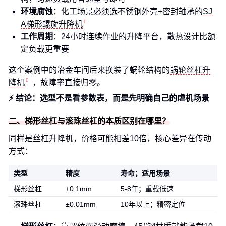
环境腐蚀
：化工场景必须选不锈钢外壳+密封轴承的
SJ
A梯形螺旋升降机
工作周期
：24小时连续作业的升降平台，散热设计比额
定负载更重要
这个案例中的冶金车间后来换装了蜗轮结构的
蜗轮丝杠升
降机
，故障率直接归零。
⚡ 结论：选型不是看参数表，而是先明确自己的虐机场景
二、梯形丝杠与滚珠丝杠的本质区别在哪里？
同样是丝杠升降机，价格可能相差10倍，核心差异在传动
方式：
类型
精度
寿命；适用场景
梯形丝杠
±0.1mm
5-8年；重载低速
滚珠丝杠
±0.01mm
10年以上；精密定位