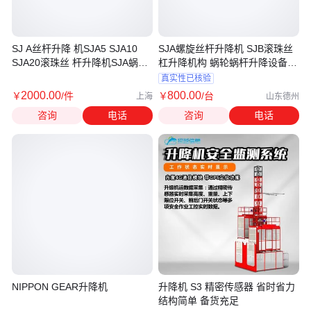
SJ A丝杆升降 机SJA5 SJA10
SJA螺旋丝杆升降机 SJB滚珠丝
SJA20滚珠丝 杆升降机SJA蜗轮
杠升降机构 蜗轮蜗杆升降设备厂
蜗杆升 降机
家定制
真实性已核验
2000
.00
800
.00
￥
/件
￥
/台
上海
山东德州
咨询
电话
咨询
电话
NIPPON GEAR升降机
升降机 S3 精密传感器 省时省力
结构简单 备货充足