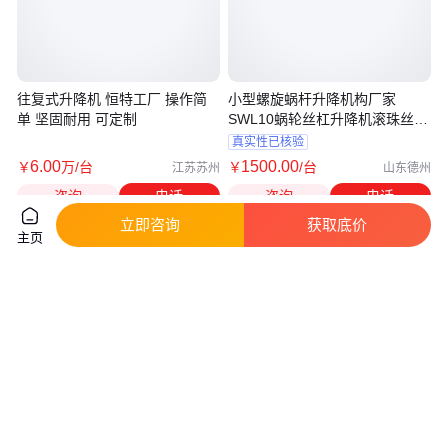
往复式升降机 恒特工厂 操作简
小型螺旋蜗杆升降机构厂家
单 坚固耐用 可定制
SWL10蜗轮丝杠升降机滚珠丝杆
升降平台
真实性已核验
6
.00
1500
.00
￥
万
/台
￥
/台
江苏苏州
山东德州
咨询
电话
咨询
电话
立即咨询
获取底价
主页
升降机监控管理系统 高度 方便
滚珠丝杠升降机手摇螺旋千斤顶