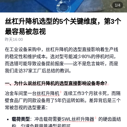
1/4
丝杠升降机选型的5个关键维度，第3个
最容易被忽视
昨天16:00
在工业设备采购中，丝杠升降机的选型直接影响着生产线
的稳定性和维护成本。选对型号能减少80%的停机时间，
而选错可能导致设备提前报废——这不是危言耸听，而是
我们走访37家工厂后总结的教训。
一、为什么说丝杠升降机的选型直接影响设备寿命？
冶金车间里一台
丝杠升降机
连续工作3个月就卡死，而隔
壁食品厂的同款设备用了5年仍运转如新。差异背后是三个
常被忽视的选型要素：
载荷类型
：冲击载荷需要
SWL丝杆升降器
的硬齿面结
构，匀速负载用普通型号即可