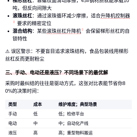
梯形丝杠
：靠螺纹面滑动摩擦，45#钢材质就能承载10
吨，但反向间隙大
滚珠丝杠
：通过滚珠循环减少摩擦，适合
升降机控制器
要求的精密定位
混合结构
：某些
滚珠丝杠升降机
会保留梯形丝杠的自
锁特性
⚠️ 误区警示：不要盲目追求滚珠结构，食品包装线用梯形
丝杠反而更耐粉尘
三、手动、电动还是液压？不同场景下的最优解
采购时最纠结的往往是驱动方式，这张对比表能节省你8
0%的决策时间：
类型
成本
维护难度；典型场景
手动
低
低；检修平台
电动
中
中；自动化产线
液压
高
高；重型物料搬运