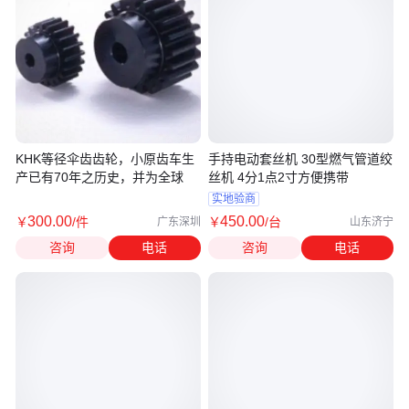
KHK等径伞齿齿轮，小原齿车生
手持电动套丝机 30型燃气管道绞
产已有70年之历史，并为全球
丝机 4分1点2寸方便携带
实地验商
300
.00
450
.00
￥
/件
￥
/台
广东深圳
山东济宁
咨询
电话
咨询
电话