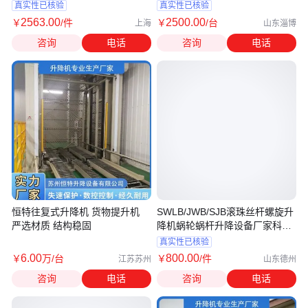
真实性已核验
真实性已核验
2563
.00
2500
.00
￥
/件
￥
/台
上海
山东淄博
咨询
电话
咨询
电话
恒特往复式升降机 货物提升机
SWLB/JWB/SJB滚珠丝杆螺旋升
严选材质 结构稳固
降机蜗轮蜗杆升降设备厂家科非
标定制
真实性已核验
6
.00
800
.00
￥
万
/台
￥
/件
江苏苏州
山东德州
咨询
电话
咨询
电话