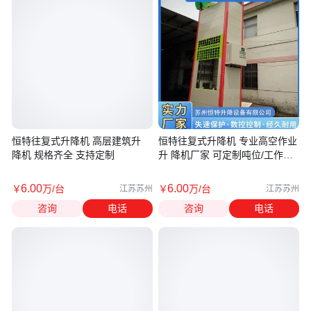
恒特往复式升降机 高层建筑升
恒特往复式升降机 专业高空作业
降机 规格齐全 支持定制
升 降机厂家 可定制吨位/工作高
度
6
.00
6
.00
￥
万
/台
￥
万
/台
江苏苏州
江苏苏州
咨询
电话
咨询
电话