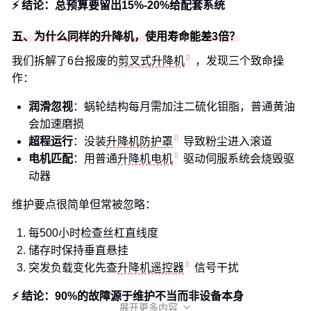
⚡ 结论：总预算要留出15%-20%给配套系统
五、为什么同样的升降机，使用寿命能差3倍？
我们拆解了6台报废的
剪叉式升降机
，发现三个致命操
作：
润滑忽视
：蜗轮结构每月需加注二硫化钼脂，普通黄油
会加速磨损
超程运行
：没装
升降机防护罩
导致粉尘进入滚道
电机匹配
：用普通
升降机电机
驱动伺服系统会烧毁驱
动器
维护要点很简单但常被忽略：
每500小时检查丝杠直线度
储存时保持垂直悬挂
突发负载变化先查
升降机遥控器
信号干扰
⚡ 结论：90%的故障源于维护不当而非设备本身
展开更多内容
