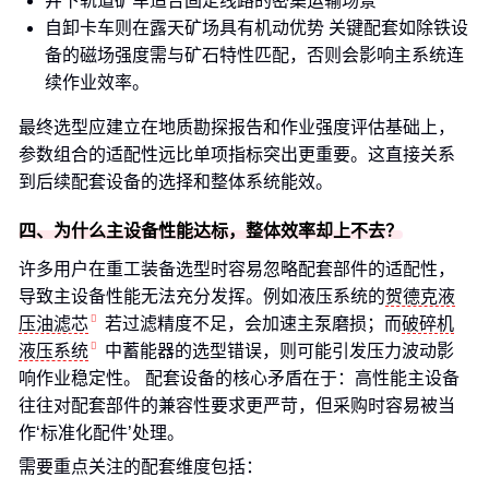
井下轨道矿车适合固定线路的密集运输场景
自卸卡车则在露天矿场具有机动优势 关键配套如除铁设
备的磁场强度需与矿石特性匹配，否则会影响主系统连
续作业效率。
最终选型应建立在地质勘探报告和作业强度评估基础上，
参数组合的适配性远比单项指标突出更重要。这直接关系
到后续配套设备的选择和整体系统能效。
四、为什么主设备性能达标，整体效率却上不去？
许多用户在重工装备选型时容易忽略配套部件的适配性，
导致主设备性能无法充分发挥。例如液压系统的
贺德克液
压油滤芯
若过滤精度不足，会加速主泵磨损；而
破碎机
液压系统
中蓄能器的选型错误，则可能引发压力波动影
响作业稳定性。 配套设备的核心矛盾在于：高性能主设备
往往对配套部件的兼容性要求更严苛，但采购时容易被当
作‘标准化配件’处理。
需要重点关注的配套维度包括：