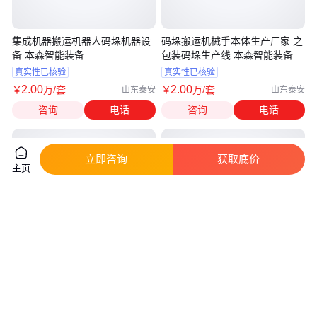
集成机器搬运机器人码垛机器设
码垛搬运机械手本体生产厂家 之
备 本森智能装备
包装码垛生产线 本森智能装备
真实性已核验
真实性已核验
2
.00
2
.00
￥
万
/套
￥
万
/套
山东泰安
山东泰安
咨询
电话
咨询
电话
立即咨询
获取底价
主页
欧亚德工业装备车间用重型货架
顺宏 重型货架 重 型仓库货架 库
仓库横梁架 支持定做
房货 架贯通式横梁式
品牌核验
实地验厂