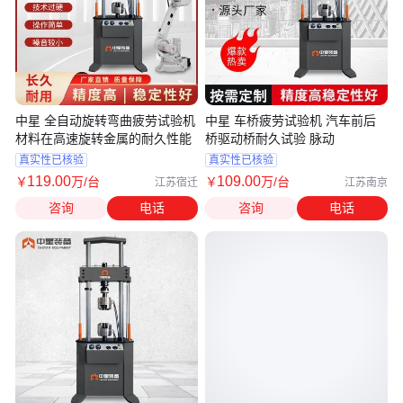
中星 全自动旋转弯曲疲劳试验机
中星 车桥疲劳试验机 汽车前后
材料在高速旋转金属的耐久性能
桥驱动桥耐久试验 脉动
真实性已核验
真实性已核验
119
.00
109
.00
￥
万
/台
￥
万
/台
江苏宿迁
江苏南京
咨询
电话
咨询
电话