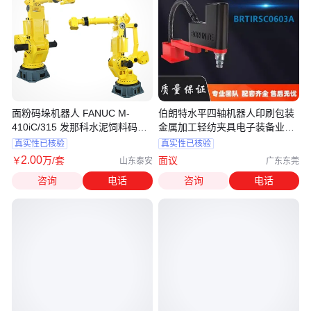
面粉码垛机器人 FANUC M-
伯朗特水平四轴机器人印刷包装
410iC/315 发那科水泥饲料码垛
金属加工轻纺夹具电子装备业自
机械手
动化
真实性已核验
真实性已核验
2
.00
￥
万
/套
面议
山东泰安
广东东莞
咨询
电话
咨询
电话