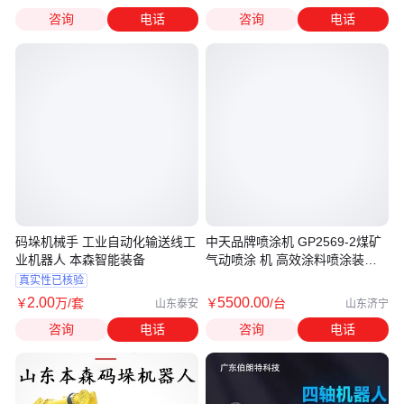
咨询
电话
咨询
电话
码垛机械手 工业自动化输送线工
中天品牌喷涂机 GP2569-2煤矿
业机器人 本森智能装备
气动喷涂 机 高效涂料喷涂装备
物流直达
真实性已核验
2
.00
5500
.00
￥
万
/套
￥
/台
山东泰安
山东济宁
咨询
电话
咨询
电话