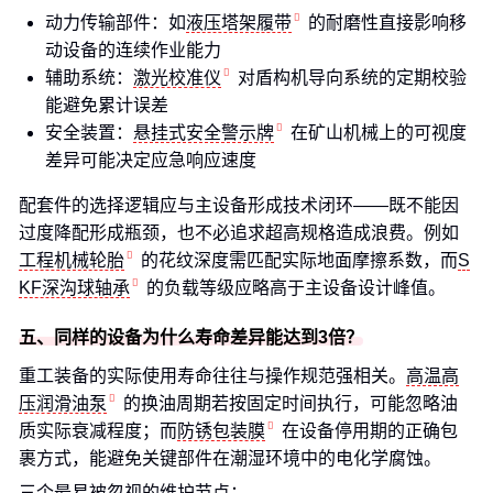
动力传输部件：如
液压塔架履带
的耐磨性直接影响移
动设备的连续作业能力
辅助系统：
激光校准仪
对盾构机导向系统的定期校验
能避免累计误差
安全装置：
悬挂式安全警示牌
在矿山机械上的可视度
差异可能决定应急响应速度
配套件的选择逻辑应与主设备形成技术闭环——既不能因
过度降配形成瓶颈，也不必追求超高规格造成浪费。例如
工程机械轮胎
的花纹深度需匹配实际地面摩擦系数，而
S
KF深沟球轴承
的负载等级应略高于主设备设计峰值。
五、同样的设备为什么寿命差异能达到3倍？
重工装备的实际使用寿命往往与操作规范强相关。
高温高
压润滑油泵
的换油周期若按固定时间执行，可能忽略油
质实际衰减程度；而
防锈包装膜
在设备停用期的正确包
裹方式，能避免关键部件在潮湿环境中的电化学腐蚀。
三个最易被忽视的维护节点：