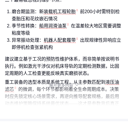
磨合期监测：新
装载机工程轮胎
前200小时需特别检
查胎压和花纹嵌石情况
季节性转换：
船用润滑油泵
在温差较大地区需要调整
粘度等级
异常振动处理：
机器人配套履带
出现规律性异响应立
即停机检查张紧机构
建议建立基于工况的预防性维护体系，而非简单按说明书
执行。例如激光干涉仪对机床导轨的定期检测数据，比固
定周期的人工检查更能反映真实磨损状态。
重工装备的选型本质是系统工程，从主参数匹配到
液压油
展开更多内容

滤芯
的微调，每个环节都影响着全生命周期成本。决策
时应先锁定核心场景需求，再逆向推导配套规格，最后用
动态维护策略保持系统最优状态——这才是参数背后真正
的适配逻辑。