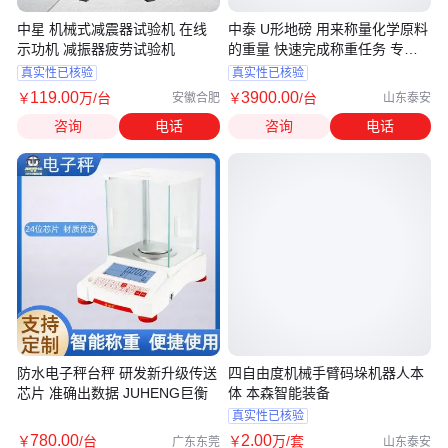
中星 机械式减震器试验机 在线
中泰 U形地磅 用来称量化学原料
示功机 减振器疲劳试验机
的重量 快速完成称重任务 专业
厂家
真实性已核验
真实性已核验
119
.00
3900
.00
￥
万
/台
￥
/台
安徽合肥
山东泰安
咨询
电话
咨询
电话
防水电子秤台秤 研发新升级传送
四自由度机械手臂码垛机器人本
芯片 准确出数据 JUHENG巨衡
体 本森智能装备
真实性已核验
780
.00
2
.00
￥
/台
￥
万
/套
广东东莞
山东泰安