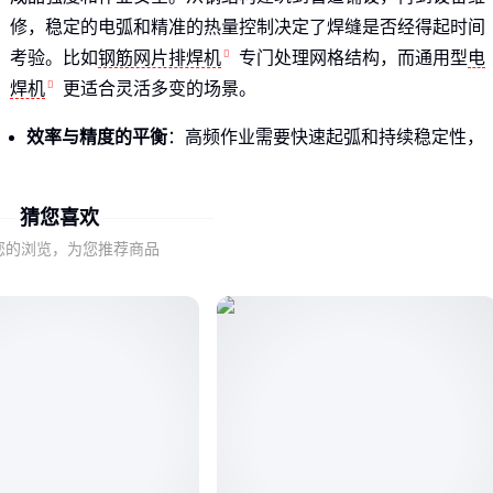
修，稳定的电弧和精准的热量控制决定了焊缝是否经得起时间
考验。比如
钢筋网片排焊机
专门处理网格结构，而通用型
电
焊机
更适合灵活多变的场景。
效率与精度的平衡
：高频作业需要快速起弧和持续稳定性，
精密加工则要求热量集中不扩散
材质适应性
：不锈钢、铸铁、镀锌管等不同金属需要匹配的
猜您喜欢
电流类型和焊丝
您的浏览，为您推荐商品
环境限制
：矿井、高空或潮湿环境对绝缘性和防护等级有特
殊要求
🔍 理解这些底层需求，才能跳出参数对比的陷阱。
二、电焊机选型的关键考量点有哪些？
选型时容易陷入"功率越大越好"的误区，其实电流类型、负载
持续率和便携性同样重要。矿用场景常选
矿用电焊机
这类带