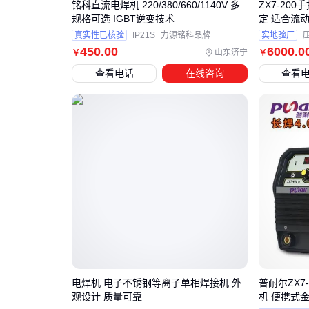
铭科直流电焊机 220/380/660/1140V 多
ZX7-20
规格可选 IGBT逆变技术
定 适合流
真实性已核验
IP21S
力源铭科品牌
实地验厂
450
.00
6000
.0
山东济宁
￥
￥
查看电话
在线咨询
查看
电焊机 电子不锈钢等离子单相焊接机 外
普耐尔ZX7
观设计 质量可靠
机 便携式