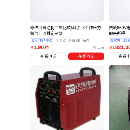
非进口自动化二氧化碳适用1.8工作压力
赛威660
氨气汇流排定制款
即是所得
真实性已核验
全自动
齐威阀门品牌
真实性已核
1
.90
万
1821
.0
上海
￥
￥
查看电话
在线咨询
查看