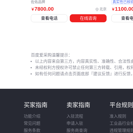
佐佑品牌
真实性已核
7800
.00
1100
.0
北京
￥
￥
查看电话
在线咨询
查看
百度爱采购温馨提示：
以上内容来自第三方，内容真实性、准确性、合法性
未经权利方授权许可禁止任何第三方转载、引用，权
如有任何问题请点击页面底部『建议反馈』进行反馈
买家指南
卖家指南
平台规
功能介绍
入驻流程
准入规则
常见问题
申请入驻
工业品行业
服务条款
服务商查询
违规管理规