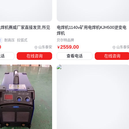
电压识别的机型，而车间流水线可能更需要自动化功能。
电流特性
：交流电焊机成本低但飞溅大，逆变直流机型更节
能且电弧稳定
V电焊机赛威厂家直接发货,所见
电焊机1140v矿用电焊机KJH500逆变电
负载持续率
（暂态负载能力）：标称400A的机器，持续工作
焊机
电流可能只有300A
验
耐高压
拉弧式
贝尔特品牌
功能扩展
：预置电流、一键引弧、过热保护等细节能大幅降
0
2559
.00
山东泰安
山东泰
￥
低操作门槛
电话
在线咨询
查看电话
在线咨询
⚡️ 记住：最适合的机器是能覆盖90%常规需求，而不是为10%
极端工况买单。
三、不同焊接需求下，如何选择适合的电焊机类型？
根据焊接对象和工艺差异，主流方案可分为三类：
连续焊缝
：选通用型
电焊机
或
埋弧焊机
，注重电流平稳
性和散热设计