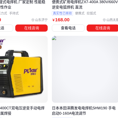
0手提式电焊机 厂家定制 性能稳
便携式矿用电焊机ZX7-400A 380V/660V
动性作业
逆变电弧焊机 直流
五、电焊机日常使用和维护有哪些注意事项？
压力式
手持式
真实性已核验
便携式
拉弧式
0
168
.00
山东济宁
山西太
￥
延长设备寿命的关键往往藏在细节里：
电话
在线咨询
查看电话
在线咨询
焊枪保养
：定期清理
焊枪
喷嘴防止堵塞，铜嘴磨损会影响
电弧集中度
电缆管理
：避免过度弯折导致内部断裂，这是电压不稳的常
见诱因
季节性维护
：潮湿环境存放需通电除湿，长期停用前释放电
容余电
🔧 好的使用习惯能让设备性能衰减速度降低50%以上。
选电焊机本质是匹配"做什么"和"怎么做"。先明确主要焊接对
和作业频率，再考虑
电焊机
类型与配套方案，最后用维护计
划锁定长期价值。大型项目可优先考虑
矿用电焊机
的耐用
-400CT双电压逆变手动电焊
日本本田泽腾发电电焊机SHW190 手电
金属焊接
启动0-160A电流调节
性，而小批量加工或许
点焊机
更经济。