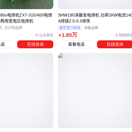
精密点焊
：
电阻焊机
通过加压通电实现局部熔接，适合薄
板或线束加工
80v电焊机ZX7-315/400电焊
SHW190泽藤发电焊机 功率2KW电流14
自动化场景
：
点焊机
搭配机械臂能完成批量网片焊接，效
厂两用宽电压电焊机
A焊接2.5-5.0焊条
率提升显著
式
贝尔特品牌
真实性已核验
泽藤品牌
1
.85
万
山东泰安
陕西西
￥
🛠️ 特殊场景如管道环缝焊接，可能需要定制焊枪轨迹的专用设
电话
在线咨询
查看电话
在线咨询
备。
四、电焊机使用中需要哪些配套设备和防护措施？
采购主机只是开始，这些配套环节常被低估：
焊接材料
：
焊剂
的匹配度直接影响焊缝质量，铜铝焊接需
专用焊粉
个人防护
：加厚
电焊手套
和
焊接面罩
是防烫伤和强光的
基础保障
环境处理
：通风不良时需配
焊接通风设备
，避免烟尘积聚
🧤 防护装备的投入，远比工伤停工的成本低得多。