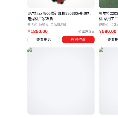
贝尔特zx7500煤矿焊机380660v电焊机
贝尔特2203
电焊机厂家发货
机 家用工
便携式
拉弧式
贝尔特品牌
便携式
拉弧
1850
.00
580
.00
山东泰安
￥
￥
查看电话
在线咨询
查看