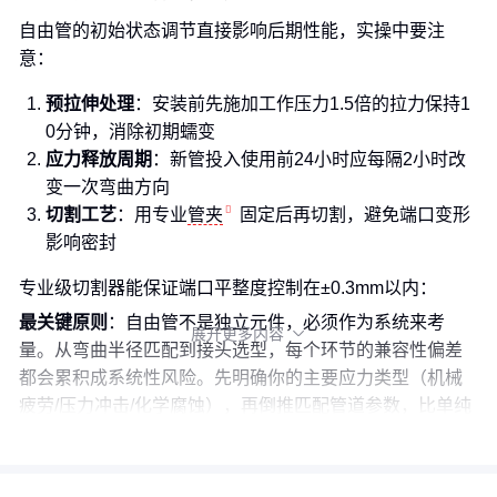
自由管的初始状态调节直接影响后期性能，实操中要注
意：
预拉伸处理
：安装前先施加工作压力1.5倍的拉力保持1
0分钟，消除初期蠕变
应力释放周期
：新管投入使用前24小时应每隔2小时改
变一次弯曲方向
切割工艺
：用专业
管夹
固定后再切割，避免端口变形
影响密封
专业级切割器能保证端口平整度控制在±0.3mm以内：
最关键原则
：自由管不是独立元件，必须作为系统来考
展开更多内容

量。从弯曲半径匹配到接头选型，每个环节的兼容性偏差
都会累积成系统性风险。先明确你的主要应力类型（机械
疲劳/压力冲击/化学腐蚀），再倒推匹配管道参数，比单纯
对比规格表有效得多。