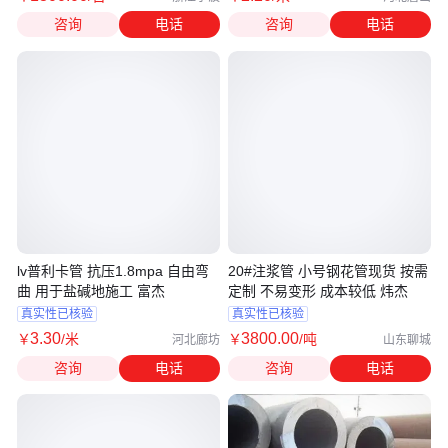
咨询
电话
咨询
电话
lv普利卡管 抗压1.8mpa 自由弯
20#注浆管 小号钢花管现货 按需
曲 用于盐碱地施工 富杰
定制 不易变形 成本较低 炜杰
真实性已核验
真实性已核验
3
.30
3800
.00
￥
/米
￥
/吨
河北廊坊
山东聊城
咨询
电话
咨询
电话