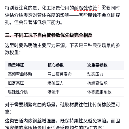
特别要注意的是，化工场景使用的
耐腐蚀软管
需要同时
评估介质渗透对管体强度的影响——有些腐蚀不会立即穿
孔，但会显著降低承压能力。
三、不同工况下自由管参数优先级完全相反
选型时要先明确主要应力来源，下表是三种典型场景的参
数权重：
场景特征
核心参数
次重要参数
高频弯曲移动
弯曲疲劳寿命
动态压力
恒定高压
爆破压力
抗蠕变性能
腐蚀性介质
渗透率
体积膨胀系数
对于需要频繁弯曲的场景，硅胶材质往往比传统橡胶更可
靠：
这类管道内嵌钢丝增强层，既保持柔性又避免塌陷。而固
定安装的高压场景则更适合壁厚均匀的PVC方案：