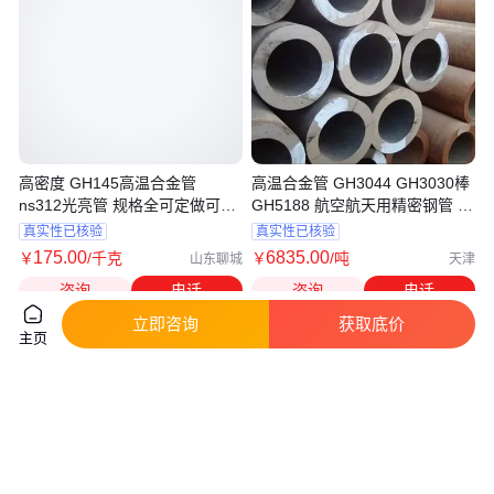
高密度 GH145高温合金管
高温合金管 GH3044 GH3030棒
ns312光亮管 规格全可定做可零
GH5188 航空航天用精密钢管 可
切
按需定制
真实性已核验
真实性已核验
175
.00
6835
.00
￥
/千克
￥
/吨
山东聊城
天津
咨询
电话
咨询
电话
立即咨询
获取底价
主页