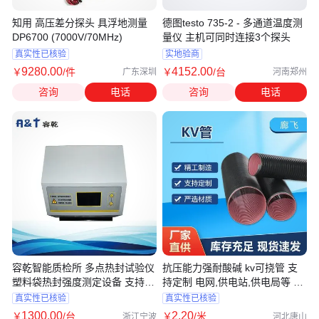
知用 高压差分探头 具浮地测量
德图testo 735-2 - 多通道温度测
DP6700 (7000V/70MHz)
量仪 主机可同时连接3个探头
真实性已核验
实地验商
9280
.00
4152
.00
￥
/件
￥
/台
广东深圳
河南郑州
咨询
电话
咨询
电话
容乾智能质检所 多点热封试验仪
抗压能力强耐酸碱 kv可挠管 支
塑料袋热封强度测定设备 支持定
持定制 电网,供电站,供电局等 廊
制
飞
真实性已核验
真实性已核验
1300
.00
2
.20
￥
/台
￥
/米
浙江宁波
河北唐山