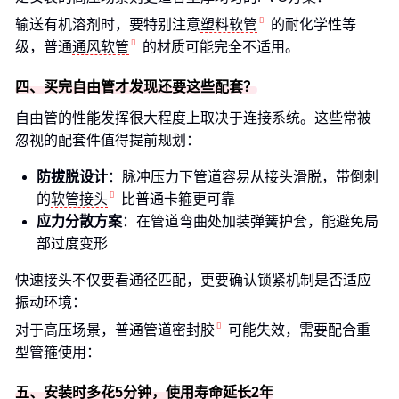
输送有机溶剂时，要特别注意
塑料软管
的耐化学性等
级，普通
通风软管
的材质可能完全不适用。
四、买完自由管才发现还要这些配套？
自由管的性能发挥很大程度上取决于连接系统。这些常被
忽视的配套件值得提前规划：
防拔脱设计
：脉冲压力下管道容易从接头滑脱，带倒刺
的
软管接头
比普通卡箍更可靠
应力分散方案
：在管道弯曲处加装弹簧护套，能避免局
部过度变形
快速接头不仅要看通径匹配，更要确认锁紧机制是否适应
振动环境：
对于高压场景，普通
管道密封胶
可能失效，需要配合重
型管箍使用：
五、安装时多花5分钟，使用寿命延长2年