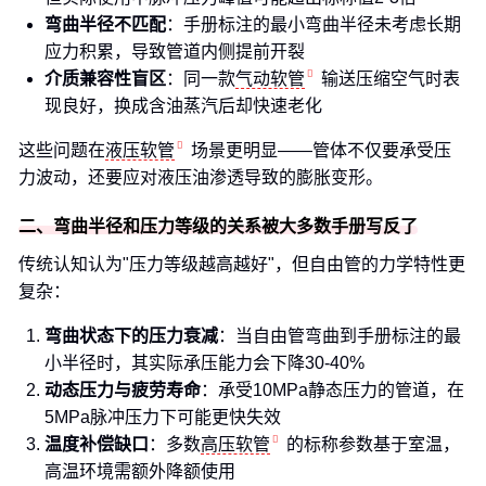
弯曲半径不匹配
：手册标注的最小弯曲半径未考虑长期
应力积累，导致管道内侧提前开裂
介质兼容性盲区
：同一款
气动软管
输送压缩空气时表
现良好，换成含油蒸汽后却快速老化
这些问题在
液压软管
场景更明显——管体不仅要承受压
力波动，还要应对液压油渗透导致的膨胀变形。
二、弯曲半径和压力等级的关系被大多数手册写反了
传统认知认为"压力等级越高越好"，但自由管的力学特性更
复杂：
弯曲状态下的压力衰减
：当自由管弯曲到手册标注的最
小半径时，其实际承压能力会下降30-40%
动态压力与疲劳寿命
：承受10MPa静态压力的管道，在
5MPa脉冲压力下可能更快失效
温度补偿缺口
：多数
高压软管
的标称参数基于室温，
高温环境需额外降额使用