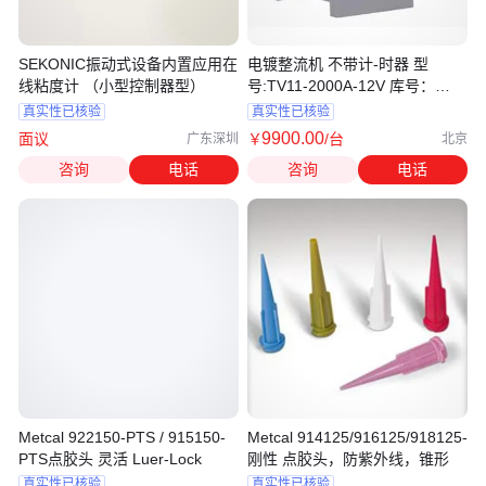
SEKONIC振动式设备内置应用在
电镀整流机 不带计-时器 型
线粘度计 （小型控制器型）
号:TV11-2000A-12V 库号：
M67089
真实性已核验
真实性已核验
9900
.00
面议
￥
/台
广东深圳
北京
咨询
电话
咨询
电话
Metcal 922150-PTS / 915150-
Metcal 914125/916125/918125-
PTS点胶头 灵活 Luer-Lock
刚性 点胶头，防紫外线，锥形
真实性已核验
真实性已核验