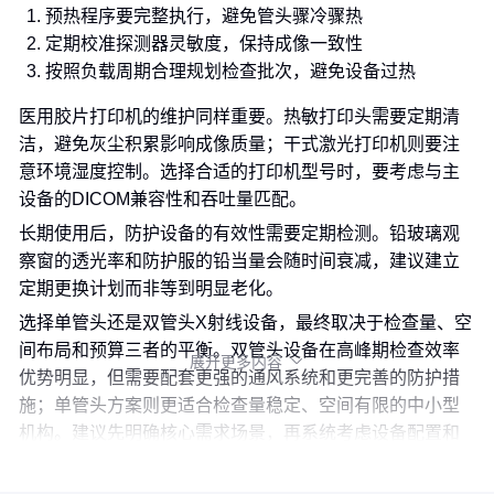
预热程序要完整执行，避免管头骤冷骤热
定期校准探测器灵敏度，保持成像一致性
按照负载周期合理规划检查批次，避免设备过热
医用胶片打印机的维护同样重要。热敏打印头需要定期清
洁，避免灰尘积累影响成像质量；干式激光打印机则要注
意环境湿度控制。选择合适的打印机型号时，要考虑与主
设备的DICOM兼容性和吞吐量匹配。
长期使用后，防护设备的有效性需要定期检测。铅玻璃观
察窗的透光率和防护服的铅当量会随时间衰减，建议建立
定期更换计划而非等到明显老化。
选择单管头还是双管头X射线设备，最终取决于检查量、空
间布局和预算三者的平衡。双管头设备在高峰期检查效率
展开更多内容

优势明显，但需要配套更强的通风系统和更完善的防护措
施；单管头方案则更适合检查量稳定、空间有限的中小型
机构。建议先明确核心需求场景，再系统考虑设备配置和
配套方案。