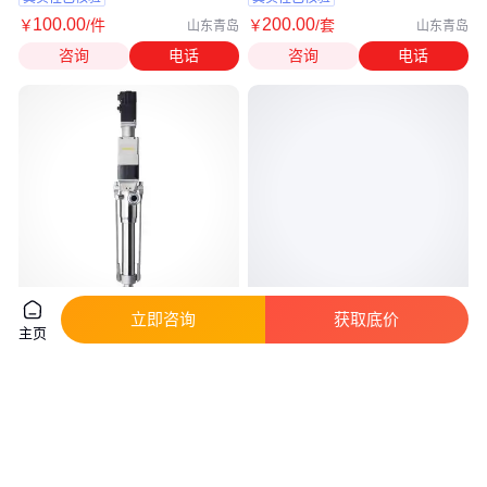
100
.00
200
.00
￥
/件
￥
/套
山东青岛
山东青岛
咨询
电话
咨询
电话
立即咨询
获取底价
日本兵神heishin灌装头，一台设
日本yamada带锁紧接头的润滑
主页
备即可高精度灌装各种粘度的液
脂高压软管SPK-500S / 1000S /
体
1500S
3
.80
7
.10
￥
万
/件
￥
万
/个
广东深圳
广东深圳
咨询
电话
咨询
电话