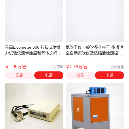
易高Elcometer 506 拉拔式附着
氮吹干仪一般吹多久会干 多通道
力试验仪测量涂层和基体之间的
全自动氮吹仪及浓缩液检测控制
粘合力
方法
1
.99
1
.78
￥
万
/台
￥
万
/台
广东深圳
吉林通化
咨询
电话
咨询
电话