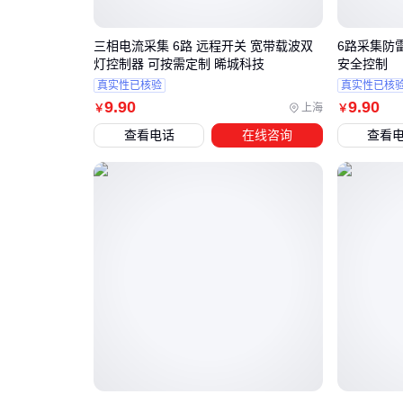
三相电流采集 6路 远程开关 宽带载波双
6路采集防
灯控制器 可按需定制 晞城科技
安全控制
真实性已核验
真实性已核
9
.90
9
.90
上海
￥
￥
查看电话
在线咨询
查看