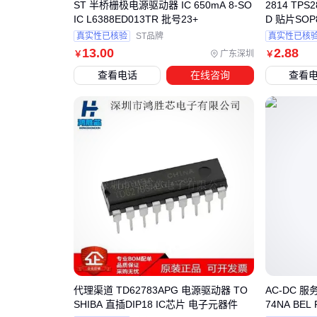
ST 半桥栅极电源驱动器 IC 650mA 8-SO
2814 TP
IC L6388ED013TR 批号23+
D 贴片SO
电源管理芯
真实性已核验
ST品牌
真实性已核
13
.00
2
.88
广东深圳
￥
￥
查看电话
在线咨询
查看
代理渠道 TD62783APG 电源驱动器 TO
AC-DC 服
SHIBA 直插DIP18 IC芯片 电子元器件
74NA BEL