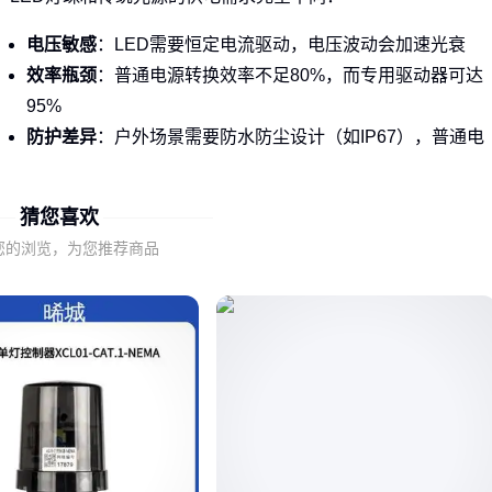
电压敏感
：LED需要恒定电流驱动，电压波动会加速光衰
效率瓶颈
：普通电源转换效率不足80%，而专用驱动器可达
95%
防护差异
：户外场景需要防水防尘设计（如IP67），普通电
源无法满足
猜您喜欢
市场上常见的
恒功率电源驱动器
能自动调节输出，应对电网
波动。比如这款兼顾防护与稳定性的方案：
您的浏览，为您推荐商品
结论
：专用驱动器不是成本项，而是延长灯具寿命的投资。⚡
二、电源驱动器的工作原理与常见误区
核心原理是通过PWM（脉宽调制）控制电流，但存在三个认知
盲区：
恒流≠长寿
：电流精度需控制在±5%以内，劣质驱动器波动