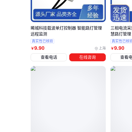
晞城科技载波单灯控制器 智能路灯管理
三相电流采集
远程监测
慧路灯管理
真实性已核验
真实性已核
9
.90
9
.90
上海
￥
￥
查看电话
在线咨询
查看