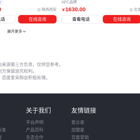
验
APC品牌
0
1630
.00
陕西西安
北
￥
电话
在线咨询
查看电话
在线咨询
展开更多
由来源第三方负责，仅供您参考。
利方保留追究权利。
，百度爱采购会积极处理。
则
关于我们
友情链接
平台声明
爱企查
标准
产品百科
加盟星
则
生态合作
百度营销