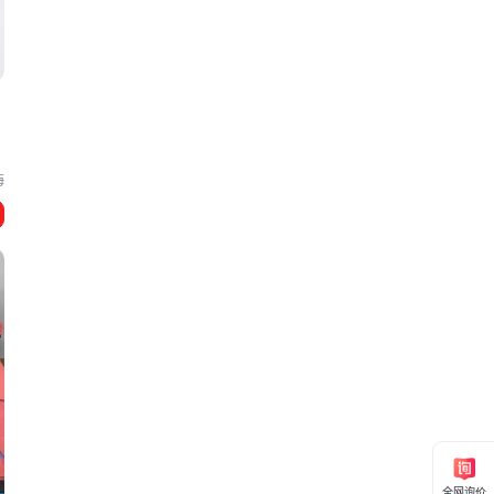
超
海
全网询价