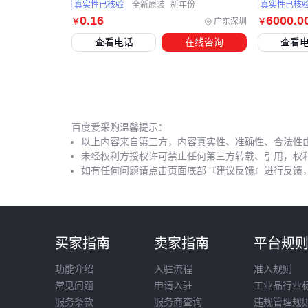
真实性已核验
全新原装
新年份
真实性已核
0
.16
6000
.0
广东深圳
￥
￥
查看电话
在线咨询
查看
百度爱采购温馨提示：
以上内容来自第三方，内容真实性、准确性、合法性
未经权利方授权许可禁止任何第三方转载、引用，权
如有任何问题请点击页面底部『建议反馈』进行反馈
买家指南
卖家指南
平台规
功能介绍
入驻流程
准入规则
常见问题
申请入驻
工业品行业
服务条款
服务商查询
违规管理规