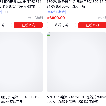
S2814DR电源驱动器 TPS2814
1600W 服务器 冗余 电源 TEC1600-12-
五、电源驱动器安装和维护中的常见问题
P8 原装现货 电子元器件配单
74RA Bel power 原装正品
片
验
SOP
真实性已核验
实操中90%的故障源于细节疏忽：
6000
.00
广东深圳
北
￥
接线顺序
：先接负载端再通电，避免浪涌冲击
电话
在线咨询
查看电话
在线咨询
间距预留
：两侧至少留5cm空间保障散热
定期检查
：用万用表监测输出电流偏差
关键保护元件如
继电器
能大幅降低故障风险：
结论
：正确的安装方式比产品本身更重要。⚡
选型时记住三个维度：环境耐受性（温度/湿度）、负载匹配度
（功率余量）、维护便捷性（更换接口）。
LED电源驱动器
和配套系统的协同设计，才是控制长期成本的关键。
务器冗余 电源 TEC2000-12-0
APC UPS电源SUA750ICH 在线式750V
 Power 原装正品
500W电脑服务器断电延时稳压电源