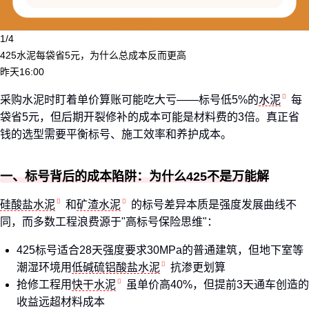
1/4
425水泥每袋省5元，为什么总成本反而更高
昨天16:00
采购水泥时盯着单价算账可能吃大亏——标号低5%的
水泥
每
袋省5元，但后期开裂修补的成本可能是材料费的3倍。真正省
钱的选型需要平衡标号、施工效率和养护成本。
一、标号背后的成本陷阱：为什么425不是万能解
硅酸盐水泥
和
矿渣水泥
的标号差异本质是强度发展曲线不
同，而多数工程浪费源于"高标号保险思维"：
425标号适合28天强度要求30MPa的普通建筑，但地下室等
潮湿环境用
低碱硫铝酸盐水泥
抗渗更划算
抢修工程用
快干水泥
虽单价高40%，但提前3天通车创造的
收益远超材料成本