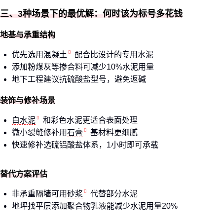
三、3种场景下的最优解：何时该为标号多花钱
地基与承重结构
优先选用
混凝土
配合比设计的专用水泥
添加粉煤灰等掺合料可减少10%水泥用量
地下工程建议抗硫酸盐型号，避免返碱
装饰与修补场景
白水泥
和彩色水泥更适合表面处理
微小裂缝修补用
石膏
基材料更细腻
快速修补选硫铝酸盐体系，1小时即可承载
替代方案评估
非承重隔墙可用
砂浆
代替部分水泥
地坪找平层添加聚合物乳液能减少水泥用量20%