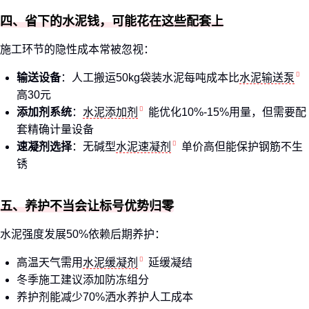
四、省下的水泥钱，可能花在这些配套上
施工环节的隐性成本常被忽视：
输送设备
：人工搬运50kg袋装水泥每吨成本比
水泥输送泵
高30元
添加剂系统
：
水泥添加剂
能优化10%-15%用量，但需要配
套精确计量设备
速凝剂选择
：无碱型
水泥速凝剂
单价高但能保护钢筋不生
锈
五、养护不当会让标号优势归零
水泥强度发展50%依赖后期养护：
高温天气需用
水泥缓凝剂
延缓凝结
冬季施工建议添加防冻组分
养护剂能减少70%洒水养护人工成本