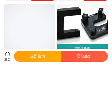
立即咨询
获取底价
Ophir L1500W-LP2-50；
CAPTRON OGLW2-70T5-
主页
7Z02772传感器
2PS6；ORL2-40T-2PS6传感器
真实性已核验
真实性已核验
1
.00
9
.00
￥
/件
￥
/件
广东深圳
广东深圳
咨询
电话
咨询
电话