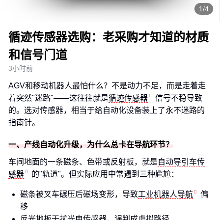
1/4
循迹传感器选购：老采购才知道的材质
和信号门道
3小时前
AGV和移动机器人最怕什么？不是动力不足，而是走着走
着突然"迷路"——这往往就是
循迹传感器
信号不稳导致
的。选对传感器，相当于给自动化设备装上了永不迷路的
指南针。
一、产线自动化升级，为什么总卡在导航环节？
车间地面的一条磁条、色带或反射板，就是
自动导引车传
感器
的"轨道"。但实际应用中常遇到三种尴尬：
磁条被叉车碾压后磁场变形，导致
工业机器人导航
偏
移
反光地板干扰光电传感器，误判成虚拟路径