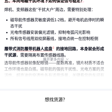
五、车间电磁干扰环境下如何保证信号稳定？
焊机、变频器这些"干扰大户"周边，需要特别处理：
磁导航传感器灵敏度调低1-2档，避开电机启停时的瞬
态干扰
光电传感器安装偏光滤镜，抑制电弧闪光影响
所有信号线用双绞屏蔽线，接地点统一在控制柜侧
履带式
消防履带机器人底盘
的接地回路，本身就会形成
干扰源
，需要隔离布置传感器线路。
展开更多内容

选导航传感器就像配眼镜——度数再准，镜片材质不适合
工作环境也是白搭。磁导航的强抗干扰性、光电方案的灵
活性、超声波的穿透性各有适用场景，关键看您的车间有
哪些"视力杀手"。
想找货源？