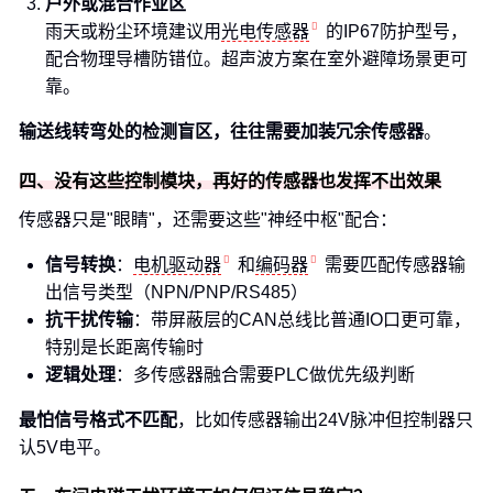
户外或混合作业区
雨天或粉尘环境建议用
光电传感器
的IP67防护型号，
配合物理导槽防错位。超声波方案在室外避障场景更可
靠。
输送线转弯处的检测盲区，往往需要加装冗余传感器
。
四、没有这些控制模块，再好的传感器也发挥不出效果
传感器只是"眼睛"，还需要这些"神经中枢"配合：
信号转换
：
电机驱动器
和
编码器
需要匹配传感器输
出信号类型（NPN/PNP/RS485）
抗干扰传输
：带屏蔽层的CAN总线比普通IO口更可靠，
特别是长距离传输时
逻辑处理
：多传感器融合需要PLC做优先级判断
最怕信号格式不匹配
，比如传感器输出24V脉冲但控制器只
认5V电平。