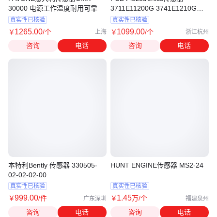
30000 电源工作温度耐用可靠
3711E11200G 3741E1210G技
术特点精度高
真实性已核验
真实性已核验
1265
.00
1099
.00
￥
/个
￥
/个
上海
浙江杭州
咨询
电话
咨询
电话
本特利Bently 传感器 330505-
HUNT ENGINE传感器 MS2-24
02-02-02-00
真实性已核验
真实性已核验
999
.00
1
.45
￥
/件
￥
万
/个
广东深圳
福建泉州
咨询
电话
咨询
电话