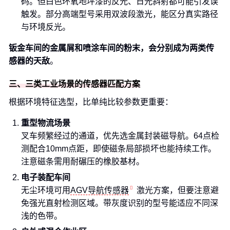
码。但白色环氧地坪漆的反光、日光斜射都可能引发误
触发。部分高端型号采用双波段激光，能区分真实路径
与环境反光。
钣金车间的金属屑和喷涂车间的粉末，会分别成为两类传
感器的天敌
。
三、三类工业场景的传感器匹配方案
根据环境特征选型，比单纯比较参数更重要：
重型物流场景
叉车频繁经过的通道，优先选金属封装磁导航。64点检
测配合10mm点距，即使磁条局部损坏也能持续工作。
注意磁条需用耐碾压的橡胶基材。
电子装配车间
无尘环境可用
AGV导航传感器
激光方案，但要注意避
免强光直射检测区域。带灰度识别的型号能适应不同深
浅的色带。