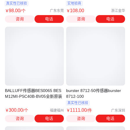
厂logo
真实性已核验
实地验商
98
.00
108
.00
￥
/个
￥
广东东莞
浙江金华
咨询
电话
咨询
电话
BALLUFF传感器BES0065 BES
burster 8712-50传感器burster
M12MI-PSC40B-BV05全新原装
8712-100
真实性已核验
300
.00
1111
.00
￥
/个
￥
/件
福建福州
广东深圳
咨询
电话
咨询
电话