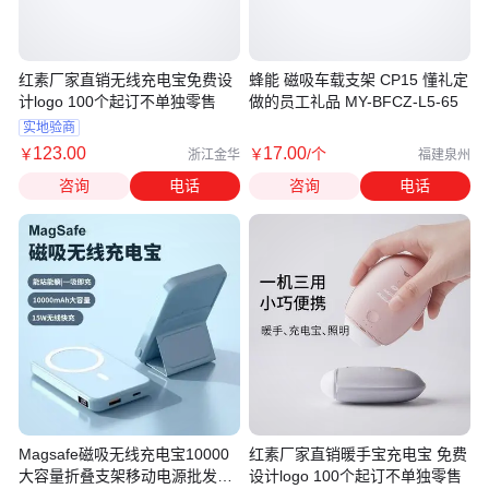
红素厂家直销无线充电宝免费设
蜂能 磁吸车载支架 CP15 懂礼定
计logo 100个起订不单独零售
做的员工礼品 MY-BFCZ-L5-65
实地验商
123
.00
17
.00
￥
￥
/个
浙江金华
福建泉州
咨询
电话
咨询
电话
Magsafe磁吸无线充电宝10000
红素厂家直销暖手宝充电宝 免费
大容量折叠支架移动电源批发工
设计logo 100个起订不单独零售