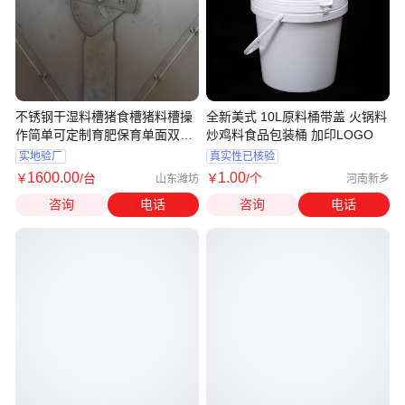
不锈钢干湿料槽猪食槽猪料槽操
全新美式 10L原料桶带盖 火锅料
作简单可定制育肥保育单面双面
炒鸡料食品包装桶 加印LOGO
猪槽
实地验厂
真实性已核验
1600
.00
1
.00
￥
/台
￥
/个
山东潍坊
河南新乡
咨询
电话
咨询
电话