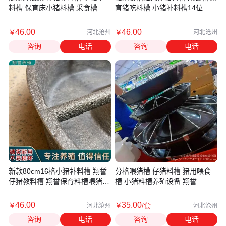
料槽 保育床小猪料槽 采食槽翔
育猪吃料槽 小猪补料槽14位 翔
誉
誉养猪设备
46
.00
46
.00
￥
￥
河北沧州
河北沧州
咨询
电话
咨询
电话
新款80cm16格小猪补料槽 翔誉
分格喂猪槽 仔猪料槽 猪用喂食
仔猪教料槽 翔誉保育料槽喂猪槽
槽 小猪料槽养殖设备 翔誉
喂食器养殖设备
46
.00
35
.00
￥
￥
/套
河北沧州
河北沧州
咨询
电话
咨询
电话