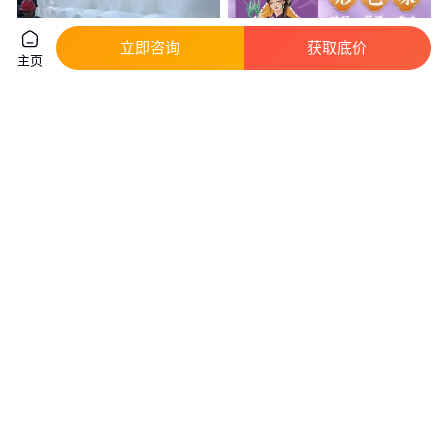
立即咨询
获取底价
主页
大开口果酱桶新料生产165L肠衣
燕之坊经典黑糖 红糖糖块 月子
桶密封防漏桶身加厚
产妇大姨妈红糖水盒装小袋装
真实性已核验
真实性已核验
110
.00
10
.90
￥
/个
￥
/件
山东济南
安徽合肥
咨询
电话
咨询
电话