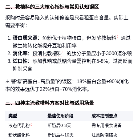
二、教槽料的三大核心指标与常见认知误区
采购时最容易陷入的认知偏差是只看粗蛋白含量。实际上
需要平衡：
蛋白质来源
：鱼粉优于植物蛋白，但
发酵教槽料
通过
微生物转化能提升豆粕利用率
消化率
：
预消化教槽料
的肽分子量应小于3000道尔顿
适口性
：添加乳糖或蔗糖含量需控制在5-8%，过高反而
抑制采食
⚠️ 警惕"高蛋白=高质量"的误区：18%蛋白含量+90%消化
率的效果远优于22%蛋白+70%消化率。
三、四种主流教槽料方案对比与适用场景
类型
最佳使用阶段
成本控制要点
液态
代乳粉
断奶后0-3天
需专用喂食设备
粉状酸化料
断奶后4-10天
注意防潮结块