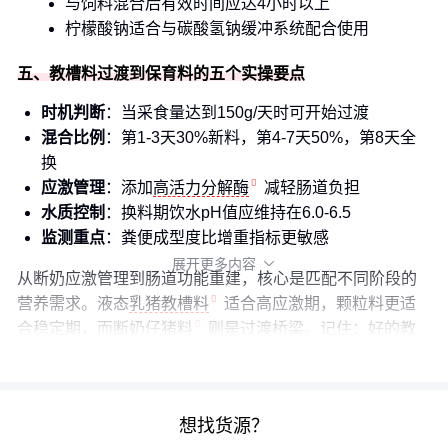
与饲料混合后有效时间应达4小时以上
柠檬酸钠适合与碳酸氢钠缓冲系统配合使用
五、教槽料过渡到保育料的五个实操要点
时机判断
：当采食量达到150g/天时可开始过渡
混合比例
：第1-3天30%新料，第4-7天50%，第8天全
换
应激管理
：添加
高活力分解酶
减轻肠道负担
水质控制
：换料期饮水pH值应维持在6.0-6.5
监测重点
：粪便成型度比增重指标更敏感
展开更多内容

从断奶应激管理到肠道功能重建，核心是匹配不同阶段的
营养需求。液态
乳猪教槽料
适合高应激期，颗粒料更适
合稳定期，而
断奶仔猪料
则是过渡桥梁。记住：好的教
槽方案应该让小猪"看不见"换料过程。
想找货源？