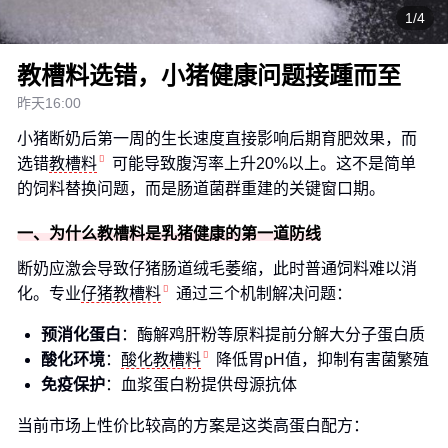
1/4
教槽料选错，小猪健康问题接踵而至
昨天16:00
小猪断奶后第一周的生长速度直接影响后期育肥效果，而
选错
教槽料
可能导致腹泻率上升20%以上。这不是简单
的饲料替换问题，而是肠道菌群重建的关键窗口期。
一、为什么教槽料是乳猪健康的第一道防线
断奶应激会导致仔猪肠道绒毛萎缩，此时普通饲料难以消
化。专业
仔猪教槽料
通过三个机制解决问题：
预消化蛋白
：酶解鸡肝粉等原料提前分解大分子蛋白质
酸化环境
：
酸化教槽料
降低胃pH值，抑制有害菌繁殖
免疫保护
：血浆蛋白粉提供母源抗体
当前市场上性价比较高的方案是这类高蛋白配方：