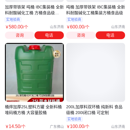
加厚带铁架 吨桶 IBC集装桶 全新
吨桶 加厚带铁架 IBC集装桶 全新
料耐酸碱化工桶 方桶食品级
料耐酸碱化工桶集装方桶食品级
1000L吨桶
实地验商
实地验商
580
.00
600
.00
￥
/个
￥
/个
山东济南
山东济南
咨询
电话
咨询
电话
桶烨加厚25L塑料方罐 全新料桶
200L加厚料双环桶 纯新料 食品
堆码桶方桶 大容量胶桶
级桶 200l闭口桶 可定制
实地验商
14
.50
100
.00
￥
/个
￥
/个
广东佛山
山东济南