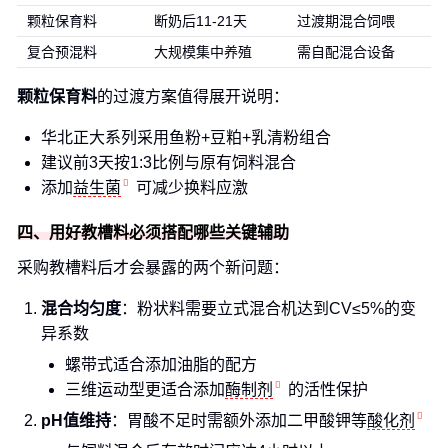
颗粒保育料
断奶后11-21天
过渡期混合饲喂
复合预混料
大规模集中养殖
需自配混合设备
颗粒保育料
的过渡方案值得展开说明：
华北正大系列采用鱼粉+豆粕+乳清粉组合
建议前3天按1:3比例与原有饲料混合
添加
益生菌
可减少换料应激
四、用好教槽料必须搭配哪些关键辅助
采购教槽料后才会暴露的两个新问题：
混合均匀度
：粉状料需要立式混合机达到CV≤5%的变
异系数
螺带式适合添加油脂的配方
三维运动型更适合添加
酶制剂
的活性保护
pH值维持
：胃酸不足时需额外添加二甲酸钾等
酸化剂