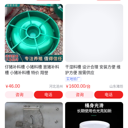
仔猪补料槽 小猪料槽 崽猪补料
干湿料槽 设计合理 安装方便 维
槽 小猪补料槽 特价 翔誉
护方便 按需供应
实地验厂
46
.00
1600
.00
￥
￥
/台
河北沧州
山东潍坊
咨询
电话
咨询
电话