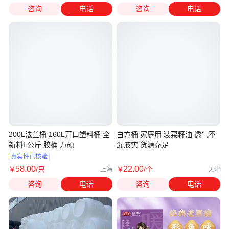
咨询
电话
咨询
电话
200L法兰桶 160L开口塑料桶 全
白方桶 家庭用 装菜籽油 透气不
新料L公斤 胶桶 万硕
漏液实 货源充足
真实性已核验
58
.00
22
.00
￥
/只
￥
/个
上海
天津
咨询
电话
咨询
电话