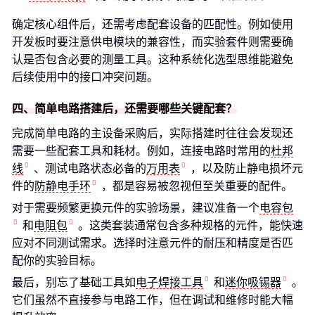
确定核心组件后，还需考虑配套设备的匹配性。例如使用
开发板时要注意供电模块的兼容性，而实验套件则需要确
认是否包含必要的测量工具。这种系统化选型思维能避免
后续使用中的接口冲突问题。
四、简单电路搭建后，还需要哪些关键配套？
完成简单电路的主设备采购后，实际搭建时往往会发现还
需要一些配套工具和耗材。例如，连接电路时常用的
杜邦
线
、测试电路状态必备的
万用表
，以及防止静电损坏元
件的
防静电手环
，都是容易被忽视但至关重要的配件。
对于需要频繁更换元件的实验场景，建议准备一个
电容包
和
电阻包
。这类套装通常包含多种规格的元件，能快速
应对不同测试需求。选择时注意元件的耐压和精度是否匹
配你的实验目标。
最后，别忘了基础工具如
电子焊接工具
和
迷你吸锡器
。
它们虽然不直接参与电路工作，但在调试和维修时能大幅