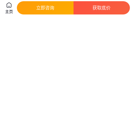
立即咨询
获取底价
主页
美国madgetech迈奇达
AD8065ARZ 运算放大器及比较
HiTemp140-TS数据记录器的热
器 ADI 批次21+ SOP8
屏蔽
真实性已核验
真实性已核验
750
.00
10
.00
￥
/台
￥
/PCS
上海
广东深圳
咨询
电话
咨询
电话