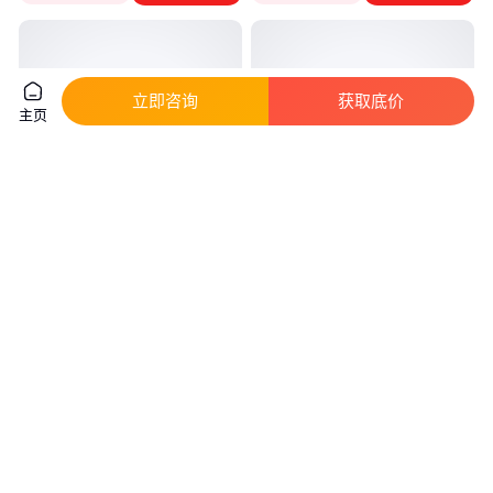
立即咨询
获取底价
主页
小区地铺楼梯台阶石 别墅庭院古
C1强力瓷砖胶 室内墙砖地砖瓷
建铺地石板材
砖粘结剂 性价比高 现货
真实性已核验
174
.00
20
.00
￥
/平方米
￥
/包
山东济宁
河北廊坊
咨询
电话
咨询
电话