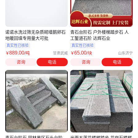
诺诺水洗过筛无杂质砌墙鹅卵石
青石台阶石 户外楼梯踏步石 人
地暖回填专用量大可批
工錾道石阶 达辉石业
真实性已核验
真实性已核验
889
.00
65
.00
￥
/吨
￥
/块
甘肃武威
山东济宁
咨询
电话
咨询
电话
青石台阶石 园林景区石头台阶
光面五莲花楼梯踏步 花岗石楼梯