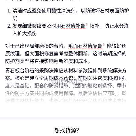
清洁时应避免使用酸性清洗剂，以防破坏石材表面防护
层
发现细微裂纹要及时用
石材修补膏
填补，防止水分渗
入扩大损伤
对于已出现局部磨损的台阶，
毛面石材修复膏
能较好还
原纹理。但大面积修复需考虑整体翻新，这时前期选择的
防护剂类型将直接影响翻新难度和成本。
青石板台阶石的采购决策应从材料参数延伸到系统解决方
案。核心是建立全周期成本意识：前期关注密度和抗压强
展开更多内容

度只是基础，配套的防滑措施、适配的胶粘剂选择、季节
性的防护方案共同构成使用保障。最后评估供应商时，既
要看主材达标能力，也要考察其配套产品体系和技术支持
响应速度。
想找货源？