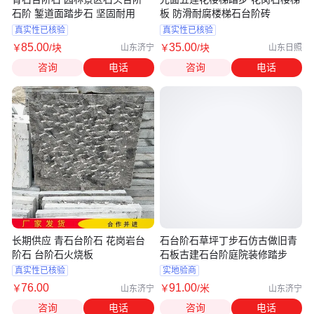
石阶 錾道面踏步石 坚固耐用
板 防滑耐腐楼梯石台阶砖
真实性已核验
真实性已核验
85
.00
35
.00
￥
/块
￥
/块
山东济宁
山东日照
咨询
电话
咨询
电话
长期供应 青石台阶石 花岗岩台
石台阶石草坪丁步石仿古做旧青
阶石 台阶石火烧板
石板古建石台阶庭院装修踏步
真实性已核验
实地验商
76
.00
91
.00
￥
￥
/米
山东济宁
山东济宁
咨询
电话
咨询
电话