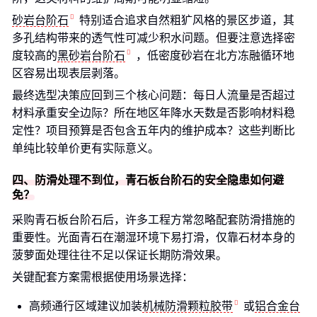
砂岩台阶石
特别适合追求自然粗犷风格的景区步道，其
多孔结构带来的透气性可减少积水问题。但要注意选择密
度较高的
黑砂岩台阶石
，低密度砂岩在北方冻融循环地
区容易出现表层剥落。
最终选型决策应回到三个核心问题：每日人流量是否超过
材料承重安全边际？所在地区年降水天数是否影响材料稳
定性？项目预算是否包含五年内的维护成本？这些判断比
单纯比较单价更有实际意义。
四、防滑处理不到位，青石板台阶石的安全隐患如何避
免？
采购青石板台阶石后，许多工程方常忽略配套防滑措施的
重要性。光面青石在潮湿环境下易打滑，仅靠石材本身的
菠萝面处理往往不足以保证长期防滑效果。
关键配套方案需根据使用场景选择：
高频通行区域建议加装
机械防滑颗粒胶带
或
铝合金台