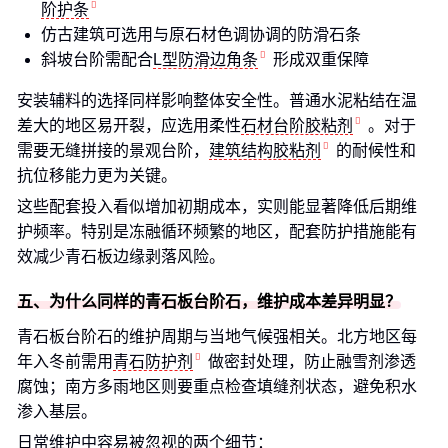
阶护条
仿古建筑可选用与原石材色调协调的防滑石条
斜坡台阶需配合
L型防滑边角条
形成双重保障
安装辅料的选择同样影响整体安全性。普通水泥粘结在温
差大的地区易开裂，应选用柔性
石材台阶胶粘剂
。对于
需要无缝拼接的景观台阶，
建筑结构胶粘剂
的耐候性和
抗位移能力更为关键。
这些配套投入看似增加初期成本，实则能显著降低后期维
护频率。特别是冻融循环频繁的地区，配套防护措施能有
效减少青石板边缘剥落风险。
五、为什么同样的青石板台阶石，维护成本差异明显？
青石板台阶石的维护周期与当地气候强相关。北方地区每
年入冬前需用
青石防护剂
做密封处理，防止融雪剂渗透
腐蚀；南方多雨地区则要重点检查填缝剂状态，避免积水
渗入基层。
日常维护中容易被忽视的两个细节：