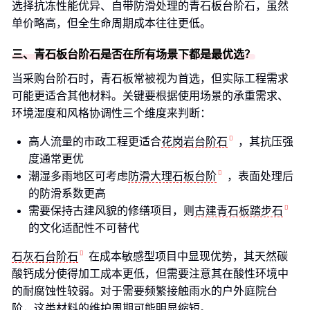
选择抗冻性能优异、自带防滑处理的青石板台阶石，虽然
单价略高，但全生命周期成本往往更低。
三、青石板台阶石是否在所有场景下都是最优选？
当采购台阶石时，青石板常被视为首选，但实际工程需求
可能更适合其他材料。关键要根据使用场景的承重需求、
环境湿度和风格协调性三个维度来判断：
高人流量的市政工程更适合
花岗岩台阶石
，其抗压强
度通常更优
潮湿多雨地区可考虑
防滑大理石板台阶
，表面处理后
的防滑系数更高
需要保持古建风貌的修缮项目，则
古建青石板踏步石
的文化适配性不可替代
石灰石台阶石
在成本敏感型项目中显现优势，其天然碳
酸钙成分使得加工成本更低，但需要注意其在酸性环境中
的耐腐蚀性较弱。对于需要频繁接触雨水的户外庭院台
阶，这类材料的维护周期可能明显缩短。