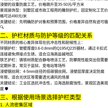
浸塑的双重防腐工艺，价格跳升至35-50元/平方米
景观装饰型
：别墅区或市政工程用的雕刻护栏，因定制化工艺价
格可达490元/米
关键结论
：先明确防护对象和预算范围，价格差异自然有迹可循
🔍
二、护栏材质与防护等级的匹配关系
不同材质的核心差异体现在抗冲击性和耐候性上：
锌钢护栏
：管壁厚度0.6-0.8mm的Q195/Q235钢材，通过卡扣式
连接避免焊接点生锈，适合沿海高盐碱地区
铁艺护栏
：铸铁材质配合静电喷涂工艺，防攀爬性能突出但需要
定期补漆，常见于监狱、变电站等场所
浸塑钢丝网：4-5mm丝径的低碳钢丝网，浸塑层厚度决定防腐
年限，适合光伏区等需要透光通风的场景
关键结论
：工业区选抗冲击性，沿海选耐腐蚀性，景观区选美观
度 🛡️
三、根据使用场景选择护栏类型
1. 人流密集区域