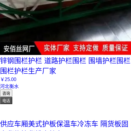
锌钢围栏护栏 道路护栏围栏 围墙护栏围栏
围栏护栏生产厂家
￥
25
.00
河北衡水
咨询
电话
供应车厢美式护板保温车冷冻车 隔货板固