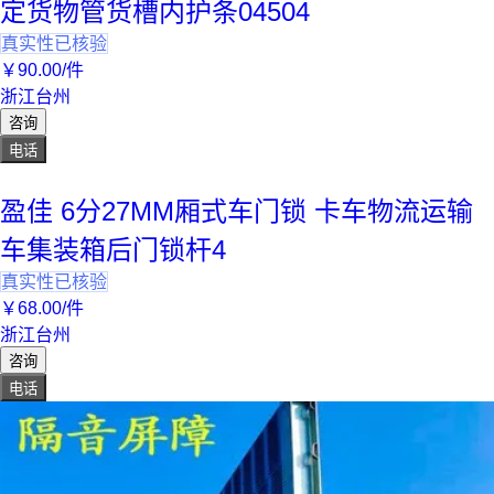
定货物管货槽内护条04504
真实性已核验
￥
90
.00
/件
浙江台州
咨询
电话
盈佳 6分27MM厢式车门锁 卡车物流运输
车集装箱后门锁杆4
真实性已核验
￥
68
.00
/件
浙江台州
咨询
电话