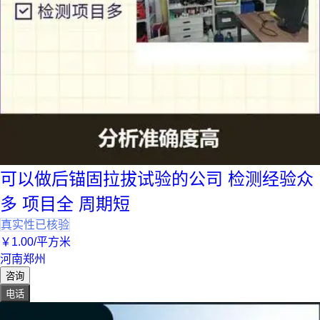
可以做后锚固拉拔试验的公司 检测经验众
多 项目全 周期短
真实性已核验
￥
1
.00
/平方米
河南郑州
咨询
电话