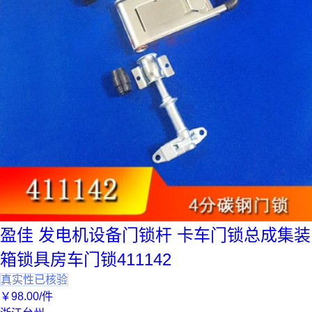
盈佳 发电机设备门锁杆 卡车门锁总成集装
箱锁具房车门锁411142
真实性已核验
￥
98
.00
/件