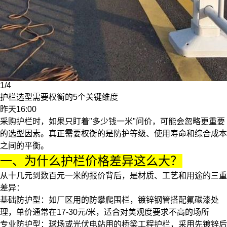
1/4
护栏选型需要权衡的5个关键维度
昨天16:00
采购护栏时，如果只盯着"多少钱一米"问价，可能会忽略更重要
的选型因素。真正需要权衡的是防护等级、使用寿命和综合成本
之间的平衡。
一、为什么护栏价格差异这么大？
从十几元到数百元一米的报价背后，是材质、工艺和用途的三重
差异：
基础防护型
：如厂区用的
防攀爬围栏
，镀锌钢管搭配氟碳漆处
理，单价通常在17-30元/米，适合对美观度要求不高的场所
专业防护型
：球场或光伏电站用的
桥梁工程护栏
，采用先镀锌后