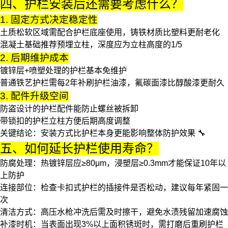
四、护栏安装后还需要考虑什么？
1. 固定方式决定稳定性
土质松软区域需配合
护栏底座
使用，铸铁材质比塑料更耐老化
混凝土基础推荐预埋立柱，深度应为立柱高度的1/5
2. 后期维护成本
镀锌层+喷塑处理的护栏基本免维护
普通铁艺护栏需每2年补刷
护栏油漆
，氟碳面漆比醇酸漆更耐久
3. 配件升级空间
防盗设计的
护栏配件
能防止螺丝被拆卸
带锁扣的
护栏立柱
方便后期高度调整
关键结论
：安装方式比护栏本身更能影响整体防护效果 🔧
五、如何延长护栏使用寿命？
防腐处理
：热镀锌层应≥80μm，浸塑层≥0.3mm才能保证10年以
上防护
连接部位
：检查卡扣式护栏的插接件是否松动，建议每年紧固一
次
清洁方式
：高压水枪冲洗后需及时擦干，避免水渍残留加速腐蚀
补漆时机
：当表面出现3%以上面积锈斑时，需打磨后重刷
护栏