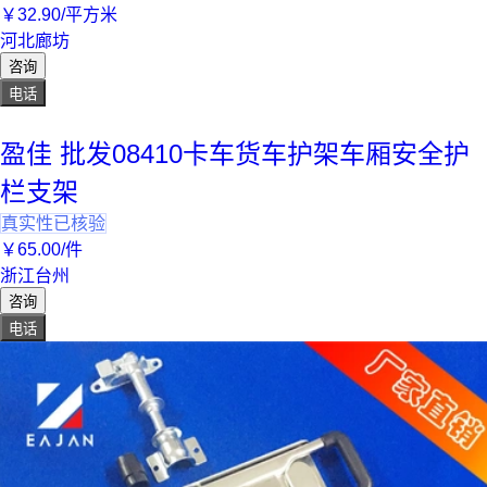
￥
32
.90
/平方米
河北廊坊
咨询
电话
盈佳 批发08410卡车货车护架车厢安全护
栏支架
真实性已核验
￥
65
.00
/件
浙江台州
咨询
电话