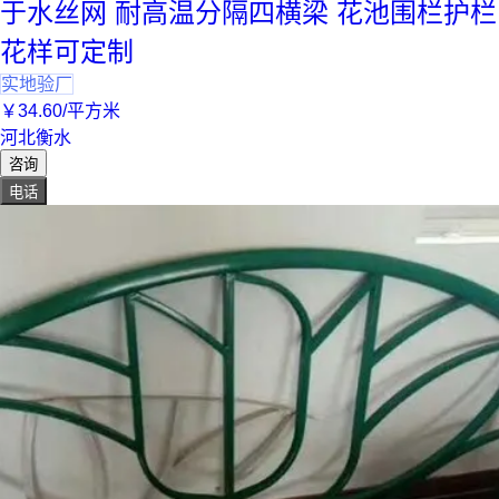
于水丝网 耐高温分隔四横梁 花池围栏护栏
花样可定制
实地验厂
￥
34
.60
/平方米
河北衡水
咨询
电话