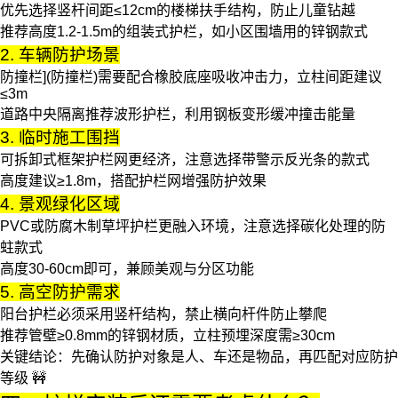
优先选择竖杆间距≤12cm的
楼梯扶手
结构，防止儿童钻越
推荐高度1.2-1.5m的组装式护栏，如小区围墙用的锌钢款式
2. 车辆防护场景
防撞栏](防撞栏)需要配合橡胶底座吸收冲击力，立柱间距建议
≤3m
道路中央隔离推荐波形护栏，利用钢板变形缓冲撞击能量
3. 临时施工围挡
可拆卸式框架护栏网更经济，注意选择带警示反光条的款式
高度建议≥1.8m，搭配
护栏网
增强防护效果
4. 景观绿化区域
PVC或防腐木制
草坪护栏
更融入环境，注意选择碳化处理的防
蛀款式
高度30-60cm即可，兼顾美观与分区功能
5. 高空防护需求
阳台护栏
必须采用竖杆结构，禁止横向杆件防止攀爬
推荐管壁≥0.8mm的锌钢材质，立柱预埋深度需≥30cm
关键结论
：先确认防护对象是人、车还是物品，再匹配对应防护
等级 🚧