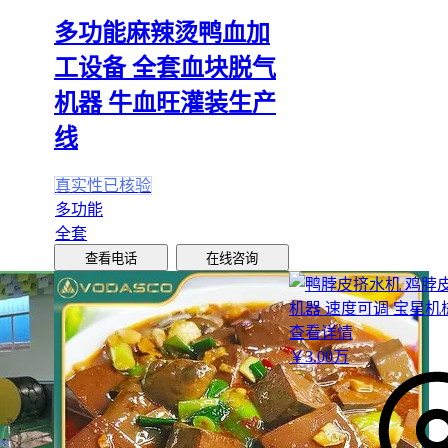
选择。
多功能麻辣烫鸭血加
确定主设备后，还需预留配套条件的适配空间。例如工业机型可
工设备 全套血块脱气
380V电压和除尘装置，而农用设备则要考量移动便利性。这些
机器 牛血旺灌装生产
往会影响整体方案的可行性。
线
四、主设备之外，这些配套环节直接影响使用效率
真实性已核验
采购脱核桃皮机器后，废壳处理往往成为最容易被忽视的环节。
多功能
积不仅占用空间，还可能因潮湿滋生霉菌，影响车间卫生环境。
全套
查看电话
在线咨询
小型加工点可选择带轮脚的普通
废壳收集箱
，便于移动清理
中大型生产线建议配置智能回收系统，满溢报警功能可减少人
率
查看详情
若需同时处理其他加工废料，
勾臂式垃圾箱
的模块化设计更灵
￥
3
.00
万
输送带与分选设备的匹配度同样关键。部分脱皮机出料口高度固
续连接
核桃分级机
或AI视觉色选机时存在落差，可能导致核桃