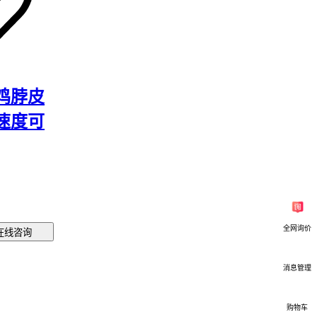
装空间。
足两个要
连续作业
滑失效。
鸡脖皮
速度可
、轴承等
螺纹滑丝
全网询价
在线咨询
消息管理
明显，若
通过
微波
购物车