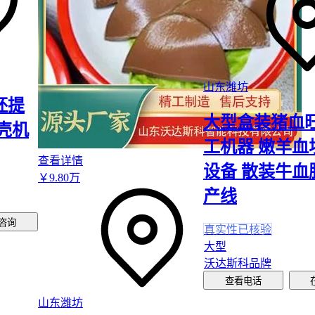
选择脱核桃皮机器时，首先要明确加工场景的核心需求。不同设
效率、破损率以及适用核桃类型上存在明显差异，盲目选择可能
使用效果打折。
山东潍坊
小型家庭或农用场景：若处理量较小且以鲜核桃为主，可选择
胚提
中、体积紧凑的电动型设备。这类机器通常支持干湿两用，操
大型盒装猪血
维护成本低。
壳机
工机器 嫩羊血
中型加工场景：对于每日需处理数百斤干核桃的作坊，需关注
查看详情
续作业能力和脱净率。全自动机型能显著降低人力成本，但需匹
设备 散装牛血
￥
9
.80
万
电压和场地空间。
产线
大型工业化生产：当涉及水果核果类混合加工或高吞吐量需求
咨询
先考虑支持定制筛孔、配备宽大进料口的工业级设备，这类机
真实性已核验
期投入较高，但长期稳定性更强。
大型
沃达斯科品牌
值得注意的是，
核桃破壳机
与去皮机在实际功能上存在交叉但各
查看电话
破壳机更适合带壳干核桃的初加工，而
核桃去皮机
在鲜核桃脱皮
山东潍坊
离环节表现更优。根据最终产品形态（完整核桃仁或碎仁）可进