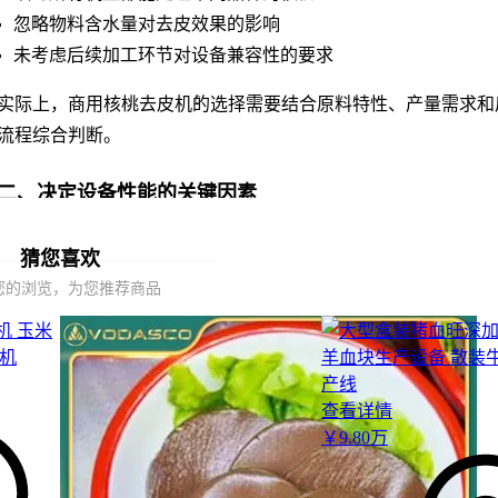
忽略物料含水量对去皮效果的影响
未考虑后续加工环节对设备兼容性的要求
实际上，
商用核桃去皮机
的选择需要结合原料特性、产量需求和
流程综合判断。
二、决定设备性能的关键因素
工业核果去核机
的核心差异不在于基础参数，而在于对特殊工况
猜您喜欢
性：
您的浏览，为您推荐商品
原料硬度差异：新鲜核桃与干核桃需要的破碎力度不同
连续作业能力：影响设备在旺季的稳定产出
残核率控制：直接关系到后续人工分拣成本
查看详情
这些隐形成本因素往往比设备单价更能影响整体经济效益。
￥
9
.80
万
三、根据加工需求选择核桃脱皮设备的类型