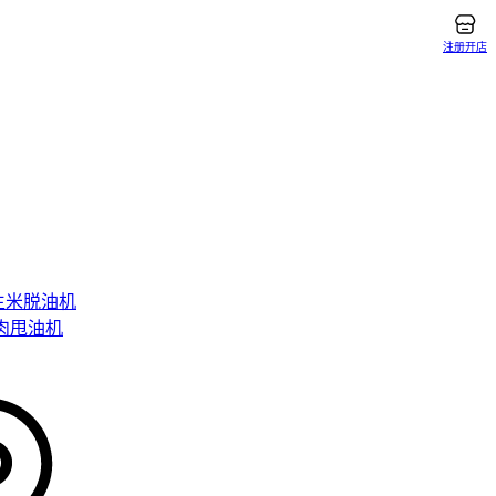
操作人员
塞
外，将
注册开店
性确定主
具包和操
员、物料