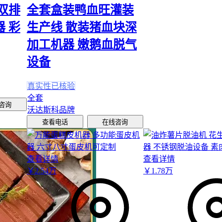
双排
全套盒装鸭血旺灌装
噪声防护这类隐性成本更需要提前规划。多台设备同时运行时，
连续暴露在85分贝以上环境可能引发听力损伤。除配备
防噪音耳
 彩
生产线 散装猪血块深
脱皮机与分选机分区布置，利用墙体阻隔可降低整体声压级。
加工机器 嫩鹅血脱气
选择脱核桃皮机器本质是匹配系统：先根据日均处理量和原料特
设备
设备类型，再规划废壳收集箱等配套方案，最后用合适的维修工
作规范保障长期稳定运行。记住，最高效的方案永远是设备、人
真实性已核验
三者的最佳组合。
全套
咨询
沃达斯科品牌
查看电话
在线咨询
查看详情
查看详情
￥
2
.54
万
￥
1
.78
万