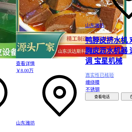
升。建议在采购前实测主设备出料高度，或预留可调节支架的安
润滑维护环节直接影响设备寿命。
食品级去皮机润滑油
要同时满
求：既能抵抗核桃青皮的单宁酸腐蚀，又不会污染核桃仁。对于
山东潍坊
的流水线，建议选择粘温性能更稳定的型号，避免高温工况下润
鸭脖皮挤水机 
五、这些操作细节能让设备性能提升30%以上
胸皮沥水机器 
日常维护工具包的完备性比想象中更重要。脱核桃皮机器的筛网
调 宝星机械
易损件需要定期拆洗，若使用不匹配的工具强行拆卸，可能造成
查看详情
等二次损伤。
￥
8
.00
万
真实性已核验
缠绕膜
基础维护应备齐内六角扳手套装和
防滑操作手套
不锈钢
处理电气部件时务必使用绝缘工具
查看电话
潮湿环境作业建议增加防锈喷剂备用
开机前的物料预处理常被低估。青核桃与干核桃的脱皮参数差异
混合加工会导致脱净率下降。建议根据原料含水率提前分组，并
山东潍坊
熟化烘干机
统一预处理，能显著降低后续机械脱皮负荷。