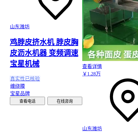
山东潍坊
鸡脖皮挤水机 脖皮胸
皮沥水机器 变频调速
宝星机械
查看详情
￥
1
.28
万
真实性已核验
缠绕膜
宝星品牌
查看电话
在线咨询
山东潍坊