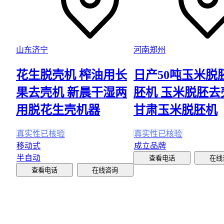
山东济宁
河南郑州
花生脱壳机 榨油用长
日产50吨玉米脱
果去壳机 新晨干湿两
胚机 玉米脱胚去
用脱花生壳机器
甘肃玉米脱胚机
真实性已核验
真实性已核验
移动式
成立品牌
半自动
查看电话
在线
查看电话
在线咨询