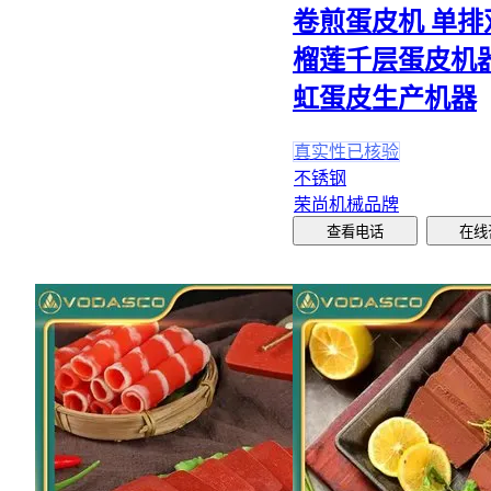
卷煎蛋皮机 单排
榴莲千层蛋皮机器
虹蛋皮生产机器
真实性已核验
不锈钢
荣尚机械品牌
查看电话
在线