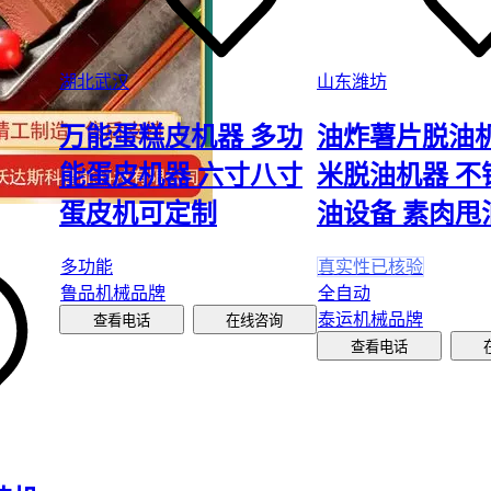
湖北武汉
山东潍坊
万能蛋糕皮机器 多功
油炸薯片脱油机
能蛋皮机器 六寸八寸
米脱油机器 不
蛋皮机可定制
油设备 素肉甩
多功能
真实性已核验
鲁品机械品牌
全自动
泰运机械品牌
查看电话
在线咨询
查看电话