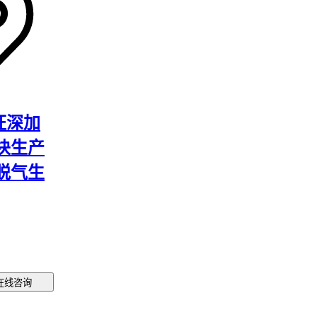
备在脱皮
导致后续
功率适
作简单且
旺深加
块生产
设备的连
配220V
脱气生
时，应优
型虽然初
有侧重。
在线咨询
和核肉分
一步细分