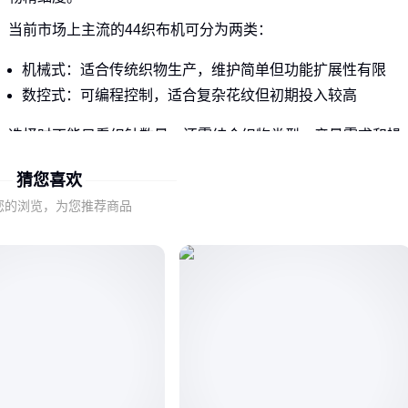
当前市场上主流的44织布机可分为两类：
机械式：适合传统织物生产，维护简单但功能扩展性有限
数控式：可编程控制，适合复杂花纹但初期投入较高
选择时不能只看织针数量，还需结合织物类型、产量需求和操
作复杂度综合判断。
猜您喜欢
您的浏览，为您推荐商品
二、44织布机的实际应用场景与局限
44织布机最适合生产中等厚度的棉麻混纺织物，如衬衫面料、
桌布等日常纺织品。其织针间距决定了织物密度上限。
当需要生产以下产品时，可能需要考虑其他机型：
超薄透气面料（需要更高针数）
厚重毛呢制品（需要更强力的织造机构）
弹性织物（需要特殊针型）