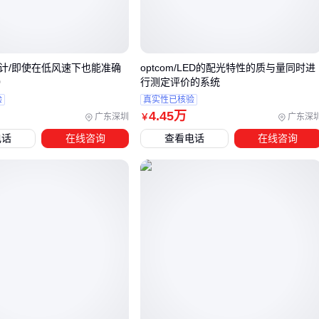
设备稳定性比单纯追求高参数更重要，连续作业能力直接影响
实际产出效率。
风速计/即使在低风速下也能准确
optcom/LED的配光特性的质与量同时进
三、44织布机选型：如何根据实际需求匹配设备类型？
0
行测定评价的系统
验
真实性已核验
选择44织布机时，仅关注参数可能忽略设备与生产需求的匹配
4
.45
万
广东深圳
广东深
￥
度。以下是两种常见场景的选型建议：
电话
在线咨询
查看电话
在线咨询
高精度织物生产：若需处理精细面料或复杂花纹，
喷气织布
机
的气流引纬技术能减少机械接触，适合对织物表面要求
较高的场景。
毛圈类织物加工：生产毛巾、浴巾等需立体织纹的产品时，
毛巾织布机
的特殊打纬机构可稳定形成毛圈结构。
喷气织布机的优势在于高速运转时的稳定性，但需配套空压设
备，适合电力供应稳定、追求生产效率的车间。而毛巾织布机
通常配备双织轴系统，更适合需要频繁更换纱线的多品种小批