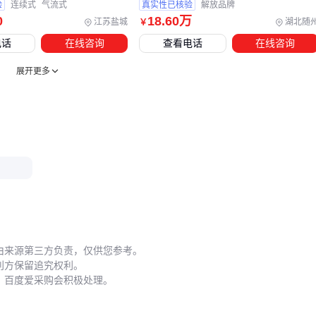
44织布机的实际使用中，操作习惯的细微差别可能导致明显的
验
连续式
气流式
真实性已核验
解放品牌
0
18
.60
万
质量差异。以下是容易被新手忽视的关键环节：
江苏盐城
湖北随
￥
电话
在线咨询
查看电话
在线咨询
开机前的张力校准
织布机钢筘
的初始张力设定会影响布面
展开更多
平整度。建议每次更换经轴后都用张力仪检测，而非依赖经
验判断。
运行中的飞花管理
纺织车间除尘器
虽非必配，但能显著减
少纱线断头率。至少每2小时需用织布机清洁刷清理一次导
积花。
停机时的保养顺序 应先切断电源再清洁设备，避免电动部件
进水；润滑点需使用专用
织布机润滑油
而非通用油脂。
长期维护中，建议建立设备状态记录表，跟踪梭子配件、同步
由来源第三方负责，仅供您参考。
带等易损件的更换周期。这些数据能帮助预判下次维护时间，
利方保留追究权利。
减少突发故障。
，百度爱采购会积极处理。
选择44织布机时，参数只是起点而非终点。实际生产中，配套