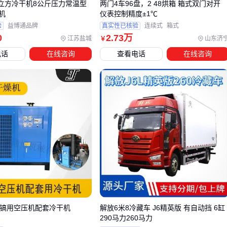
/5/6立方冷干机8公斤压力常温型
两门4车96盘，2 48烘箱 箱式双门对开
织染料
）。忽视这些配套可能导致停机时间增加或产品质量
机
仪表控制精度±1℃
不稳定。
验
益博通品牌
真实性已核验
连续式
箱式
清洁工具的选择直接影响设备维护效率：
0
2
.73
万
江苏盐城
山东济
￥
电话
在线咨询
查看电话
在线咨询
麻花状清洁刷能深入清理纱线飞花和织机狭缝
海绵擦更适合快速处理织布机表面的棉絮堆积
专用皮带和糙面带需要定期检查更换以防打滑
重型物料的搬运是另一关键环节。经轴和纱辊的重量通常超出
人工搬运安全范围，手动液压搬运车能有效降低劳动强度。选
购时需注意货叉宽度与经轴直径的匹配度，过窄可能导致搬运
时重心不稳。
建议在设备到厂前就规划好配套方案，避免因临时采购耽误生
产进度。
10风镐用空压机配套冷干机
解放6米8冷藏车 J6精英版 有自动挡 6缸
五、44织布机实操细节：3个影响成品质量的关键动作
290马力260马力