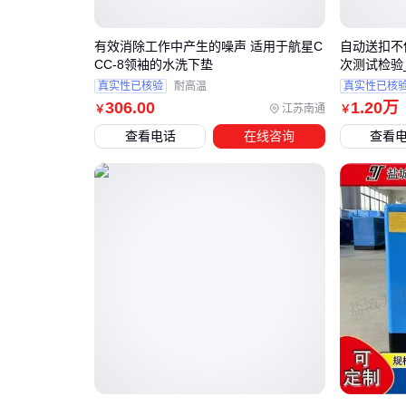
有效消除工作中产生的噪声 适用于航星C
自动送扣不
CC-8领袖的水洗下垫
次测试检验
真实性已核验
耐高温
真实性已核
306
.00
1
.20
万
江苏南通
￥
￥
查看电话
在线咨询
查看