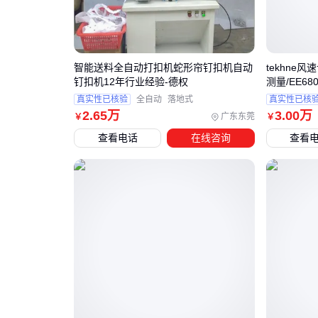
智能送料全自动打扣机蛇形帘钉扣机自动
tekhne
钉扣机12年行业经验-德权
测量/EE68
真实性已核验
全自动
落地式
真实性已核
2
.65
万
3
.00
万
广东东莞
￥
￥
查看电话
在线咨询
查看