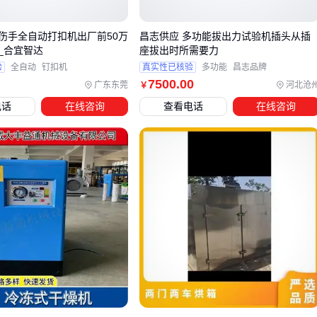
量生产。
当44织布机无法完全满足需求时，可考虑
剑杆织布机
对厚重
伤手全自动打扣机出厂前50万
昌志供应 多功能拔出力试验机插头从插
织物的适应性，或
3D间隔织物织机
对特殊结构的处理能力。
_合宜智达
座拔出时所需要力
验
全自动
钉扣机
真实性已核验
多功能
昌志品牌
关键是根据原料特性、产量要求和织物复杂度进行三维度匹
7500
.00
广东东莞
河北沧
￥
配。
电话
在线咨询
查看电话
在线咨询
最终决策前，建议实测纱线在目标设备上的通过性，并评估车
间对设备占地面积和能耗的承载能力。这能避免因忽略实际使
用条件导致的二次改造成本。
四、44织布机配套设备：容易被忽视的3类关键配件
采购44织布机后，许多用户会发现实际生产中需要配套设备才
能发挥完整效能。这些配件往往不在初次采购清单中，但直接
影响生产效率和设备寿命。
主要配套需求集中在三类场景：清洁维护工具（如织布机清洁
刷）、物料搬运设备（如
经轴搬运车
）以及生产耗材（如
纺