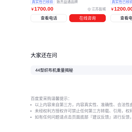
真实性已核验
致杰益通品牌
真实性已核
1700
.00
1200
.0
江苏盐城
￥
￥
查看电话
在线咨询
查看
大家还在问
44型织布机重量揭秘
百度爱采购温馨提示：
以上内容来自第三方，内容真实性、准确性、合法性
未经权利方授权许可禁止任何第三方转载、引用，权
如有任何问题请点击页面底部『建议反馈』进行反馈