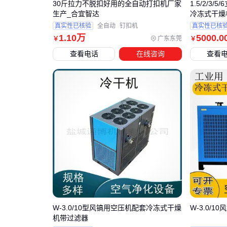
30斤拉力不脱扣好用的全自动打扣机厂家
1.5/2/3
生产_合宜智达
冷冻式干燥
真实性已核验
全自动
钉扣机
真实性已核
1
.10
万
5000
.0
广东东莞
￥
￥
查看电话
在线咨询
查看
W-3.0/10型风镐用空压机配套冷冻式干燥
W-3.0/
机带过滤器