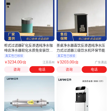
柜式过滤器矿化反渗透纯净水咖
茶桌净水器直饮反渗透纯净水压
啡店净水器软化水质免安装饮水
力式过滤器三级饮水机环保节能
机
真实性已核验
真实性已核验
3234
.00
3203
.00
￥
/台
￥
/台
江苏苏州
广东清远
咨询
电话
咨询
电话