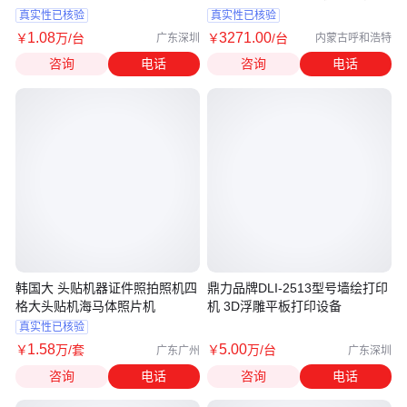
安装
真实性已核验
真实性已核验
1
.08
3271
.00
￥
万
/台
￥
/台
广东深圳
内蒙古呼和浩特
咨询
电话
咨询
电话
韩国大 头贴机器证件照拍照机四
鼎力品牌DLI-2513型号墙绘打印
格大头贴机海马体照片机
机 3D浮雕平板打印设备
真实性已核验
1
.58
5
.00
￥
万
/套
￥
万
/台
广东广州
广东深圳
咨询
电话
咨询
电话