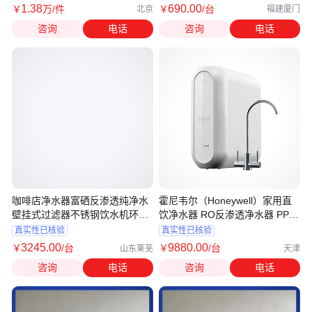
1
.38
690
.00
￥
万
/件
￥
/台
北京
福建厦门
咨询
电话
咨询
电话
咖啡店净水器富硒反渗透纯净水
霍尼韦尔（Honeywell）家用直
壁挂式过滤器不锈钢饮水机环保
饮净水器 RO反渗透净水器 PPA-
节能
RO600-Q1
真实性已核验
真实性已核验
3245
.00
9880
.00
￥
/台
￥
/台
山东莱芜
天津
咨询
电话
咨询
电话