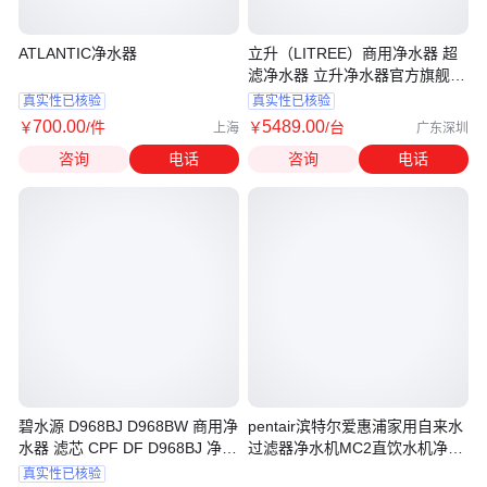
ATLANTIC净水器
立升（LITREE）商用净水器 超
滤净水器 立升净水器官方旗舰店
C5P1
真实性已核验
真实性已核验
700
.00
5489
.00
￥
/件
￥
/台
上海
广东深圳
咨询
电话
咨询
电话
碧水源 D968BJ D968BW 商用净
pentair滨特尔爱惠浦家用自来水
水器 滤芯 CPF DF D968BJ 净水
过滤器净水机MC2直饮水机净水
器
器
真实性已核验