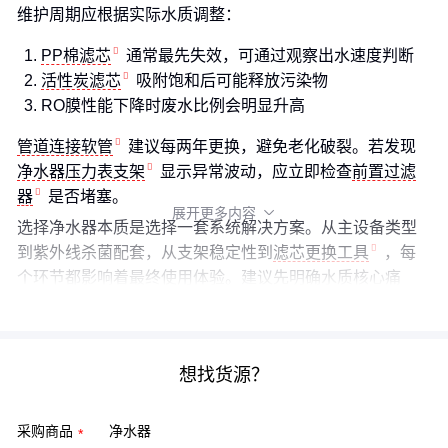
维护周期应根据实际水质调整：
PP棉滤芯
通常最先失效，可通过观察出水速度判断
活性炭滤芯
吸附饱和后可能释放污染物
RO膜性能下降时废水比例会明显升高
管道连接软管
建议每两年更换，避免老化破裂。若发现
净水器压力表支架
显示异常波动，应立即检查
前置过滤
器
是否堵塞。
展开更多内容

选择净水器本质是选择一套系统解决方案。从主设备类型
到紫外线杀菌配套，从支架稳定性到
滤芯更换工具
，每
个环节都影响着最终使用体验。建议先明确水质核心痛
点，再根据安装环境和使用习惯构建完整的净水体系。
想找货源？
采购商品