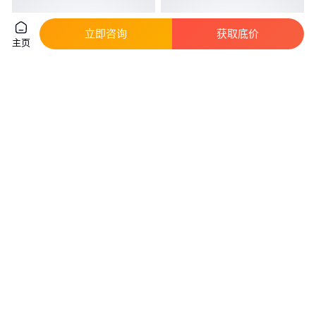
立即咨询
获取底价
主页
微印创 自主研发 自助拍照机 系
微印创复古拍照 机 婚礼互动拍
统可定制 值得信赖
照机 funbox互 动拍 照机
真实性已核验
真实性已核验
2
.98
2
.98
￥
万
/台
￥
万
/套
广东广州
广东广州
咨询
电话
咨询
电话