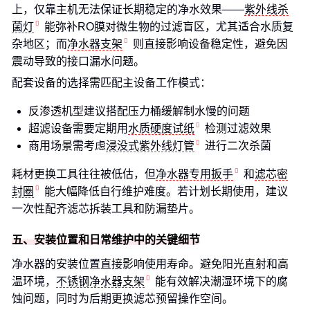
上，仅靠主机无法保证长期稳定的净水效果——
紫外线杀
菌灯
能弥补RO膜对微生物的过滤盲区，尤其适合水质复
杂地区；而
净水器支架
则直接影响设备稳定性，避免因
震动导致的接口漏水问题。
配套设备的选择需匹配主设备工作模式：
反渗透机型建议搭配压力桶缓解制水慢的问题
超滤设备需要定期用
水质硬度试纸
检测过滤效果
商用场景需考虑
浸没式紫外线灯管
进行二次杀菌
耗材更换工具往往被低估，但
净水器专用扳手
和
滤芯密
封圈
能大幅降低自行维护难度。若计划长期使用，建议
一次性配齐滤芯拆装工具和防漏垫片。
五、安装位置和日常维护中的关键细节
净水器的安装位置直接影响使用寿命。避免阳光直射和高
温环境，
不锈钢净水器支架
能有效解决潮湿环境下的腐
蚀问题，同时为后期更换滤芯预留操作空间。