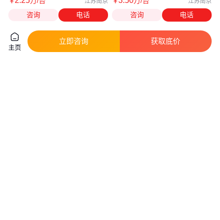
2
.25
3
.50
￥
万
/台
￥
万
/台
江苏南京
江苏南京
咨询
电话
咨询
电话
立即咨询
获取底价
主页
PFA酸纯化器高纯酸蒸馏器
硝酸纯化器CH-II-PFA1000ml高
1000ml纯化硝酸盐酸半导体使用
纯酸蒸馏仪器溶剂纯化系统
真实性已核验
真实性已核验
900
.00
2
.00
￥
/台
￥
万
/台
江苏南京
江苏南京
咨询
电话
咨询
电话