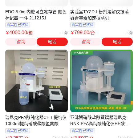
EDO 5.0ml内旋可立冻存管 颜色
实验室TYZD-II粉剂溶解仪振荡
标记器 一斗 2112151
器青霉素加速振荡机
真实性已核验
真实性已核验
4000
.00
799
.00
￥
/箱
￥
/台
上海
上海
咨询
电话
咨询
电话
瑞尼克PFA酸纯化器CH-II提纯仪
亚沸腾硝酸盐酸蒸馏器瑞尼克
1000ml提纯硝酸盐酸氢氟酸
RNK-PFA高纯酸纯化仪HF酸蒸
发器
真实性已核验
真实性已核验