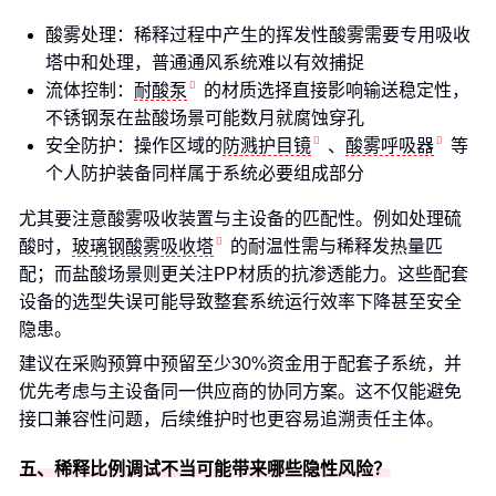
酸雾处理：稀释过程中产生的挥发性酸雾需要专用吸收
塔中和处理，普通通风系统难以有效捕捉
流体控制：
耐酸泵
的材质选择直接影响输送稳定性，
不锈钢泵在盐酸场景可能数月就腐蚀穿孔
安全防护：操作区域的
防溅护目镜
、
酸雾呼吸器
等
个人防护装备同样属于系统必要组成部分
尤其要注意酸雾吸收装置与主设备的匹配性。例如处理硫
酸时，
玻璃钢酸雾吸收塔
的耐温性需与稀释发热量匹
配；而盐酸场景则更关注PP材质的抗渗透能力。这些配套
设备的选型失误可能导致整套系统运行效率下降甚至安全
隐患。
建议在采购预算中预留至少30%资金用于配套子系统，并
优先考虑与主设备同一供应商的协同方案。这不仅能避免
接口兼容性问题，后续维护时也更容易追溯责任主体。
五、稀释比例调试不当可能带来哪些隐性风险？