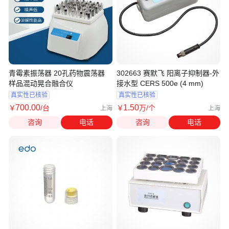
青霉素振荡器 20孔药物震荡器
302663 赛默飞 阳离子抑制器-外
样品混动晃合融合仪
接水型 CERS 500e (4 mm)
真实性已核验
真实性已核验
700
.00
1
.50
￥
/台
￥
万
/个
上海
上海
咨询
电话
咨询
电话