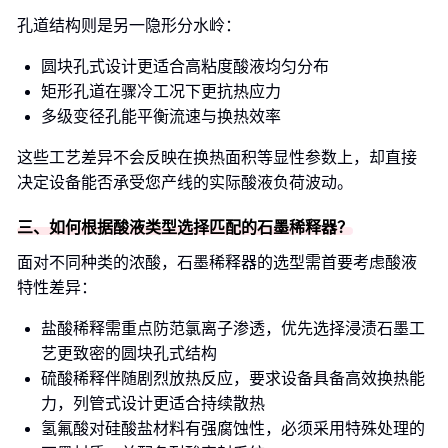
孔道结构则是另一隐形分水岭：
圆块孔式设计更适合高粘度酸液均匀分布
矩形孔道在骤冷工况下更抗热应力
多级变径孔能平衡流速与换热效率
这些工艺差异不会反映在换热面积等显性参数上，却直接
决定设备能否承受您产线的实际酸液负荷波动。
三、如何根据酸液类型选择匹配的石墨稀释器？
面对不同种类的浓酸，石墨稀释器的选型需首要考虑酸液
特性差异：
盐酸稀释需重点防范氯离子渗透，优先选择浸渍石墨工
艺更致密的圆块孔式结构
硫酸稀释伴随剧烈放热反应，要求设备具备高效换热能
力，列管式设计更适合持续散热
氢氟酸对硅酸盐材料有强腐蚀性，必须采用特殊处理的