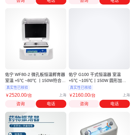
咨询
电话
咨询
电话
佑宁 WF80-2 微孔板恒温孵育器
佑宁 G100 干式恒温器 室温
室温 +5℃ ~80℃ 丨150W符合
+5℃ ~105℃丨150W 圆形加热
CE 安全标准
模块精度高
真实性已核验
真实性已核验
2520
.00
2160
.00
￥
/台
￥
/台
上海
上海
咨询
电话
咨询
电话