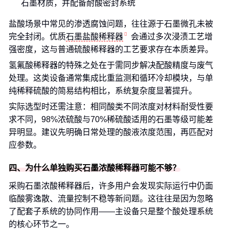
石墨材质，并配备耐酸密封系统
盐酸场景中常见的渗透腐蚀问题，往往源于石墨微孔未被
完全封闭。优质
石墨盐酸稀释器
会通过多次浸渍工艺增
强密度，这与普通硫酸稀释器的工艺要求存在本质差异。
氢氟酸稀释器的特殊之处在于需同步解决配酸精度与废气
处理。这类设备通常集成比重监测和循环冷却模块，与单
纯稀释硫酸的简易结构相比，系统复杂度显著提升。
实际选型时还需注意：相同酸类不同浓度对材料耐受性要
求不同，98%浓硫酸与70%稀硫酸适用的石墨等级可能差
异明显。建议先明确日常处理的酸液浓度范围，再匹配对
应参数。
四、为什么单独购买石墨浓酸稀释器可能不够？
采购石墨浓酸稀释器后，许多用户会发现实际运行中仍面
临酸雾逸散、流量控制不稳等新问题。这往往是因为忽略
了配套子系统的协同作用——主设备只是整个酸处理系统
的核心环节之一。