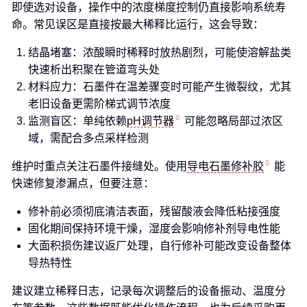
即使选对设备，操作中的浓度梯度控制仍直接影响系统寿
命。常见误区是直接按最大稀释比运行，这会导致：
结晶堵塞：浓酸瞬时稀释时放热剧烈，可能使溶解盐类
快速析出积聚在管道弯头处
材料应力：石墨件在温差骤变时可能产生微裂纹，尤其
老旧设备更需阶梯式调节浓度
监测盲区：单纯依赖
pH调节器
可能忽略局部过浓区
域，需配合多点采样检测
维护时重点关注石墨件接缝处。使用
导电石墨修补胶
能
快速修复渗漏点，但要注意：
修补前必须彻底清洁表面，残留酸液会降低粘接强度
固化期间保持环境干燥，湿度会影响修补剂导电性能
大面积损伤建议返厂处理，自行修补可能改变设备整体
导热特性
建议建立稀释日志，记录每次调整后的设备振动、温度分