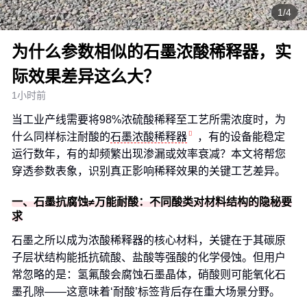
1/4
为什么参数相似的石墨浓酸稀释器，实
际效果差异这么大？
1小时前
当工业产线需要将98%浓硫酸稀释至工艺所需浓度时，为
什么同样标注耐酸的
石墨浓酸稀释器
，有的设备能稳定
运行数年，有的却频繁出现渗漏或效率衰减？本文将帮您
穿透参数表象，识别真正影响稀释效果的关键工艺差异。
一、石墨抗腐蚀≠万能耐酸：不同酸类对材料结构的隐秘要
求
石墨之所以成为浓酸稀释器的核心材料，关键在于其碳原
子层状结构能抵抗硫酸、盐酸等强酸的化学侵蚀。但用户
常忽略的是：氢氟酸会腐蚀石墨晶体，硝酸则可能氧化石
墨孔隙——这意味着‘耐酸’标签背后存在重大场景分野。