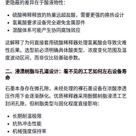
更隐蔽的差异在于酸液物性：
硫酸稀释释放的热量远超盐酸，需要更强的换热设计
氢氟酸要求设备完全避免金属部件
混酸体系可能产生协同腐蚀效应
这解释了为何直接套用硫酸稀释器处理氢氟酸会导致灾难
性后果。选型前必须明确具体酸类型、浓度变化范围及温
度波动区间，而非仅比较基础参数。
二、浸渍树脂与孔道设计：看不见的工艺如何左右设备寿
命
石墨本身存在微孔隙，未经处理的裸石墨设备在浓酸渗透
压作用下会逐渐酥化。优质稀释器采用酚醛树脂浸渍工艺
封闭孔隙，但树脂类型与固化程度直接影响：
长期耐温极限
抗热冲击性能
机械强度保持率