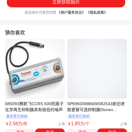
立即获取报价
发送询价代表您同意
《用户服务协议》
《隐私政策》
猜你喜欢
085093赛默飞CCRS 500阳离子
SP6950/088669/082543新旧老
化学再生抑制器具有极低的噪声
款更替可选抑制器Dionex
CSRS300 2mm
真实性已核验
真实性已核验
2
.58
1
.85
￥
万
/件
￥
万
/个
上海
上海