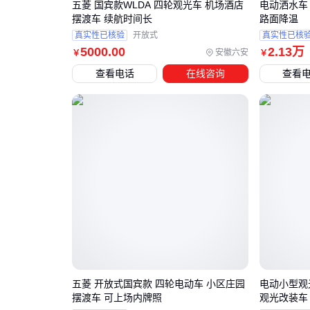
五菱 国宾款WLDA 四轮观光车 机场酒店
电动洒水车
摆渡车 续航时间长
路面降温
真实性已核验
开放式
真实性已核
5000
.00
2
.13
万
安徽六安
￥
￥
查看电话
在线咨询
查看
五菱 开放式国宾款 四轮电动车 小区庄园
电动小型观
摆渡车 可上场内牌照
观光改装车