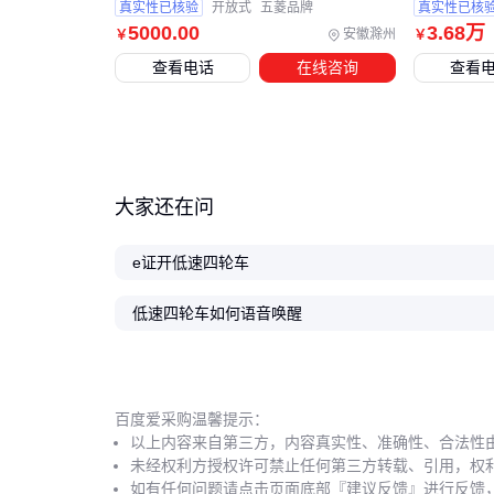
真实性已核验
开放式
五菱品牌
真实性已核
5000
.00
3
.68
万
安徽滁州
￥
￥
查看电话
在线咨询
查看
大家还在问
e证开低速四轮车
低速四轮车如何语音唤醒
百度爱采购温馨提示：
以上内容来自第三方，内容真实性、准确性、合法性
未经权利方授权许可禁止任何第三方转载、引用，权
如有任何问题请点击页面底部『建议反馈』进行反馈