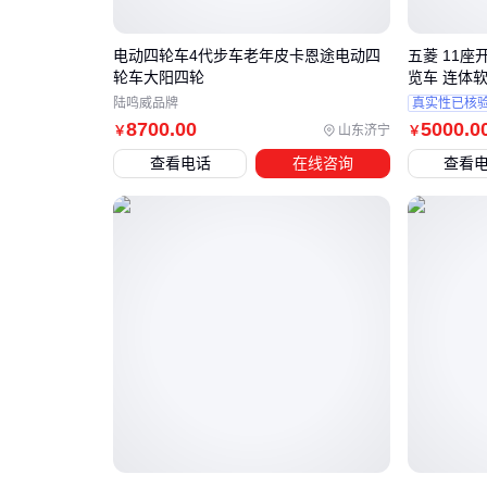
电动四轮车4代步车老年皮卡恩途电动四
五菱 11座
轮车大阳四轮
览车 连体
陆鸣威品牌
真实性已核
8700
.00
5000
.0
山东济宁
￥
￥
查看电话
在线咨询
查看