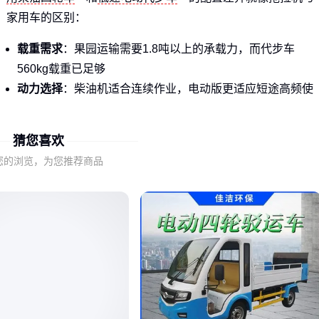
家用车的区别：
载重需求
：果园运输需要1.8吨以上的承载力，而代步车
560kg载重已足够
动力选择
：柴油机适合连续作业，电动版更适应短途高频使
用
通过性
：建筑工地要求750-16大轮胎，铺装路面用550-16更
猜您喜欢
经济
您的浏览，为您推荐商品
这种农用运输车兼顾了柴油动力和电力驱动的优势，特别适合
需要灵活切换的场景。
二、载重和续航，哪个才是真实需求？
采购时常被参数迷惑，其实关键要看使用场景的底层需求：
载重优先型
：农场运输需要关注推装斗容（0.75m³起）和悬
挂结构，独立悬挂在颠簸路面优势明显