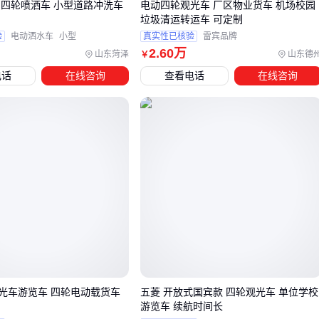
 四轮喷洒车 小型道路冲洗车
电动四轮观光车 厂区物业货车 机场校园
要每月均衡充电
垃圾清运转运车 可定制
应急方案
：油电两用车型要预留燃油储存空间，注意防火间
验
电动洒水车
小型
真实性已核验
雷宾品牌
距
2
.60
万
山东菏泽
山东德
￥
电话
在线咨询
查看电话
在线咨询
农村地区建议采用"一车一桩"模式，避免长距离拉线。
五、雨季轮胎和座椅保养，九成用户没做对
容易被忽视的使用细节：
轮胎选择
：人字花纹的
电动轮胎
排水性好，但田间作业要
选加深花纹款
⚠️ 错误做法：用实心胎替代充气胎，反而增加颠簸风险
座椅维护
：PVC材质的
汽车座椅
每月要用硅油保养，避免
龟裂
⚠️ 错误做法：用洗衣粉清洗导致皮革硬化
光车游览车 四轮电动载货车
五菱 开放式国宾款 四轮观光车 单位学校
游览车 续航时间长
季节适应
：电动车控制器在-20℃以下需要预热，柴油车要换