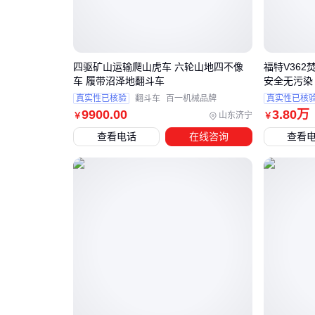
四驱矿山运输爬山虎车 六轮山地四不像
福特V362
车 履带沼泽地翻斗车
安全无污染
真实性已核验
翻斗车
百一机械品牌
真实性已核
9900
.00
3
.80
万
山东济宁
￥
￥
查看电话
在线咨询
查看