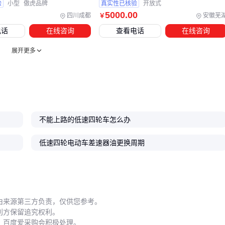
验
小型
傲虎品牌
真实性已核验
开放式
低标号机油
5000
.00
四川成都
安徽芜
￥
低速四轮车的选择逻辑很简单：代步看舒适度，运输看承载
电话
在线咨询
查看电话
在线咨询
力，混合需求选油电两用。先明确每天的使用场景，再对比
低
展开更多
速电动代步车
和农用款的配置差异，配套设备同步规划，就
能避免买后闲置的浪费。
不能上路的低速四轮车怎么办
低速四轮电动车差速器油更换周期
由来源第三方负责，仅供您参考。
利方保留追究权利。
，百度爱采购会积极处理。