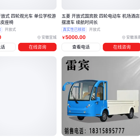
农用运输场景
开放式 四轮观光车 单位学校游
五菱 开放式国宾款 四轮电动车 机场酒店
农用柴油四轮车
的7档变速比电动车更能适应复杂地形
软皮座椅
摆渡车 续航时间长
液压翻斗设计节省90%卸货时间
验
开放式
真实性已核验
开放式
示例：25马力四驱机型，前轮750-16规格保障泥地通过
0
5000
.00
安徽宣城
安徽淮
￥
性
电话
在线咨询
查看电话
在线咨询
景区/厂区巡逻
这类半封闭式设计兼顾遮阳和视野，8座布局适合团体作业
需要大件运输时，无轨设计的平板车比传统四轮车更灵活。
四、买完车才发现，充电桩位置早该规划好
低速电动车的基础设施常被忽视：
充电布局
：7kW壁挂式充电桩需要提前预埋线路，室外安装
要选IP54防护等级
电池维护
：
锂电池组
冬季存放需保持50%电量，铅酸电池