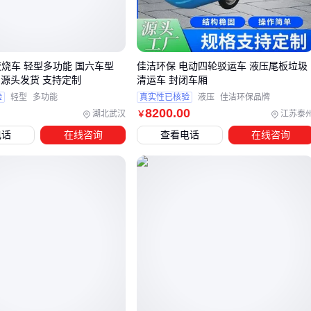
续航敏感型
：村镇代步更应看重电池类型，铅酸电池成本低
但锂电版续航更稳定
混合需求
：煤场等特殊环境需要同时考虑加厚机身和防爆胎
焚烧车 轻型多功能 国六车型
佳洁环保 电动四轮驳运车 液压尾板垃圾
设计
 源头发货 支持定制
清运车 封闭车厢
验
轻型
多功能
真实性已核验
液压
佳洁环保品牌
实际测试中，标称载重量往往要打八折计算，而续航里程需预
8200
.00
湖北武汉
江苏泰
￥
留30%冗余。
电话
在线咨询
查看电话
在线咨询
三、村镇代步选电动，农场运输看扭矩
根据典型场景的解决方案对比：
短途代步场景
优选
低速电动代步车
，旋钮换挡+智能驾舱降低操作门
槛
注意车身宽度（1.3米内更适合窄路）
示例：带空调的钢化玻璃封闭车型，适合老人接送孩子