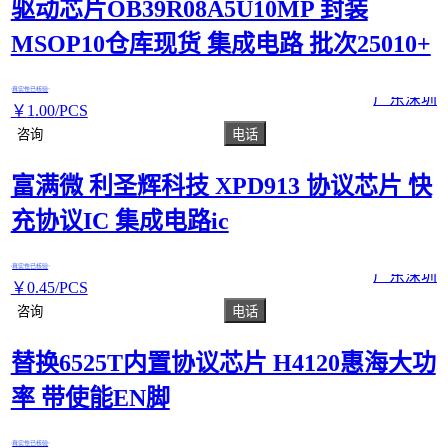
驱动芯片OB39R08A5U10MP 封装
MSOP10仓库现货 集成电路 批次25010+
真实性已核验
广东深圳
￥
1
.00
/PCS
咨询
电话
富满微 利圣辉科技 XPD913 协议芯片 快
充协议IC 集成电路ic
真实性已核验
广东深圳
￥
0
.45
/PCS
咨询
电话
替换6525T内置协议芯片 H4120惠海大功
率 带使能EN脚
真实性已核验