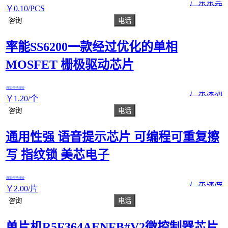
广东东莞
￥
0
.10
/PCS
咨询
电话
率能SS6200一款经过优化的单相
MOSFET 栅极驱动芯片
真实性已核验
广东深圳
￥
1
.20
/个
咨询
电话
通用性强 语音提示芯片 可编程可重复擦
写 指纹锁 美芯电子
真实性已核验
广东珠海
￥
2
.00
/片
咨询
电话
单片机R5F364AENFB#V2微控制器芯片