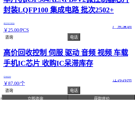
封装LQFP100 集成电路 批次2502+
真实性已核验
广东深圳
￥
25
.00
/PCS
咨询
电话
高价回收控制 伺服 驱动 音频 视频 车载
手机IC芯片 收购IC呆滞库存
实地验商
江苏苏州
￥
87
.00
/个
咨询
电话
立即咨询
获取底价
主页
U95113开关电源芯片六级能效电源方案
5V1A充电器芯片
真实性已核验
广东深圳