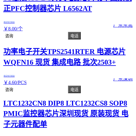
正PFC控制器芯片 L6562AT
真实性已核验
广东东莞
￥
8
.00
/个
咨询
电话
功率电子开关TPS2541RTER 电源芯片
WQFN16 现货 集成电路 批次2503+
真实性已核验
广东深圳
￥
4
.60
/PCS
咨询
电话
LTC1232CN8 DIP8 LTC1232CS8 SOP8
PMIC监控器芯片深圳现货 原装现货 电
子元器件配单