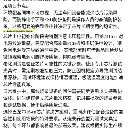
足项目节点。
环境配套同样不可忽视：
无尘车间设备
能减少芯片污染风
险，而
防静电手环
和
ESD防护垫
则是操作人员的基础防护装
备。这些配套的完整性往往决定了芯片长期使用的稳定性。
五、哪些操作细节会影响芯片实际性能？
芯片上电初始化阶段需特别注意电压稳定性。巴龙7316-cn对
电源纹波敏感，建议配合高质量
PCB板
和多层供电设计，避
免因电源噪声导致通信中断。 实际部署时可借助
晶圆检测显
微镜
观察电源引脚焊接质量，排除虚焊隐患。
老化测试是验证芯片可靠性的关键步骤。使用专用芯片测试
夹具时，需定期校准接触压力，防止因机械疲劳导致测试结
果漂移。 测试环境建议保持恒温恒湿，极端温湿度可能加速
芯片性能衰减。
日常维护中，
离线烧录设备
的固件需要同步更新以支持新协
议栈。同时建议建立芯片批次档案，记录每批次的烧录参数
和测试数据，便于后续质量追溯。
选择巴龙7316-cn芯片解决方案时，需同步评估配套设备的兼
容性和使用场景的特殊要求。从烧录器选型到测试夹具定
制，每个环节都影响着最终部署效果。建议根据实际生产规