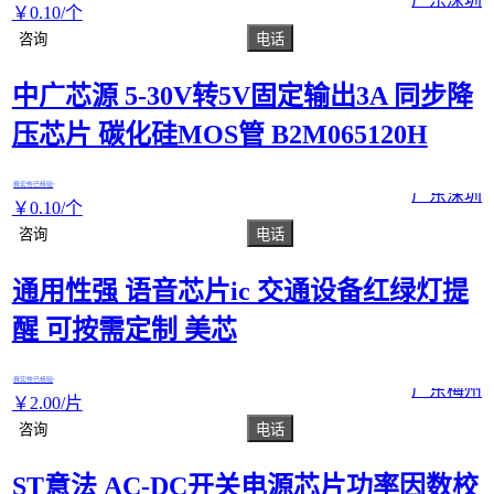
￥
0
.10
/个
咨询
电话
中广芯源 5-30V转5V固定输出3A 同步降
压芯片 碳化硅MOS管 B2M065120H
真实性已核验
广东深圳
￥
0
.10
/个
咨询
电话
通用性强 语音芯片ic 交通设备红绿灯提
醒 可按需定制 美芯
真实性已核验
广东梅州
￥
2
.00
/片
咨询
电话
ST意法 AC-DC开关电源芯片功率因数校