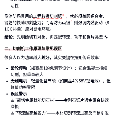
活性
像消防场景用的
工程救援切割锯
，就必须兼顾铝合金、
钢筋的快速切割能力；而
消防无齿锯
则强调内燃驱动（8
1CC排量）应对断电环境。
结论
：先明确切割对象，再匹配转速、功率和锯片类型 🔧
二、切割机工作原理与常见误区
很多人以为功率越大越好，其实关键在扭矩传递效率：
齿轮传动
（如商品1的免调节设计）：适合混凝土持续
切割，但重量较大
无刷电机
：轻量化且节能（如商品4的58V锂电池），但
峰值功率受限
误区警示
：
⚠️ "能切金属就能切石材"——金刚石锯片遇金属会快速
磨损
⚠️ "转速越高越省力"——木材切割转速过高反而易引发