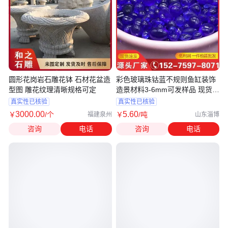
圆形花岗岩石雕花钵 石材花盆造
彩色玻璃珠钴蓝不规则鱼缸装饰
型图 雕花纹理清晰规格可定
造景材料3-6mm可发样品 现货库
存
真实性已核验
真实性已核验
3000
.00
5
.60
￥
/个
￥
/吨
福建泉州
山东淄博
咨询
电话
咨询
电话