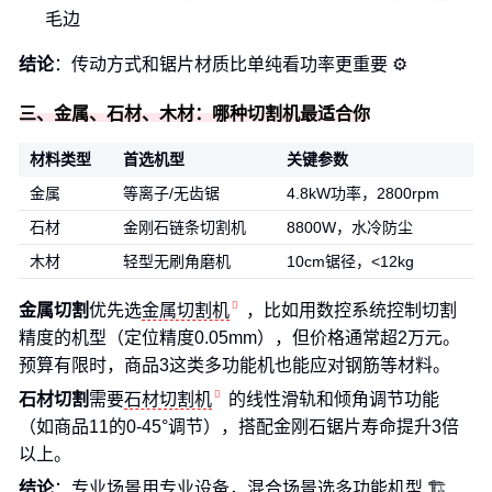
毛边
结论
：传动方式和锯片材质比单纯看功率更重要 ⚙️
三、金属、石材、木材：哪种切割机最适合你
材料类型
首选机型
关键参数
金属
等离子/无齿锯
4.8kW功率，2800rpm
石材
金刚石链条切割机
8800W，水冷防尘
木材
轻型无刷角磨机
10cm锯径，<12kg
金属切割
优先选
金属切割机
，比如用数控系统控制切割
精度的机型（定位精度0.05mm），但价格通常超2万元。
预算有限时，商品3这类多功能机也能应对钢筋等材料。
石材切割
需要
石材切割机
的线性滑轨和倾角调节功能
（如商品11的0-45°调节），搭配金刚石锯片寿命提升3倍
以上。
结论
：专业场景用专业设备，混合场景选多功能机型 🏗️