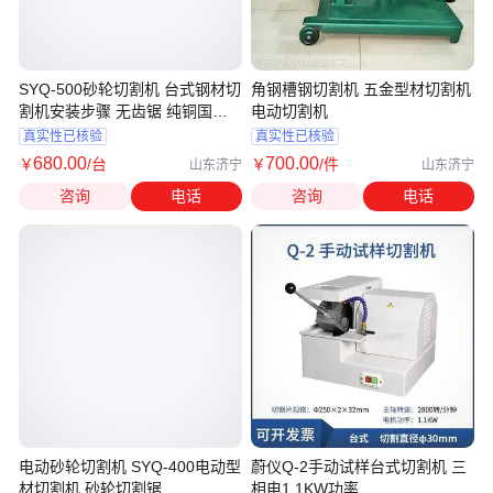
SYQ-500砂轮切割机 台式钢材切
角钢槽钢切割机 五金型材切割机
割机安装步骤 无齿锯 纯铜国标
电动切割机
电机
真实性已核验
真实性已核验
680
.00
700
.00
￥
/台
￥
/件
山东济宁
山东济宁
咨询
电话
咨询
电话
电动砂轮切割机 SYQ-400电动型
蔚仪Q-2手动试样台式切割机 三
材切割机 砂轮切割锯
相电1.1KW功率