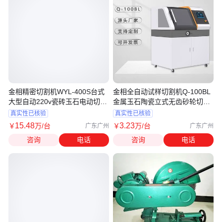
金相精密切割机WYL-400S台式
金相全自动试样切割机Q-100BL
大型自动220v瓷砖玉石电动切片
金属玉石陶瓷立式无齿砂轮切片
机冷锯
机380
真实性已核验
真实性已核验
15
.48
3
.23
￥
万
/台
￥
万
/台
广东广州
广东广州
咨询
电话
咨询
电话