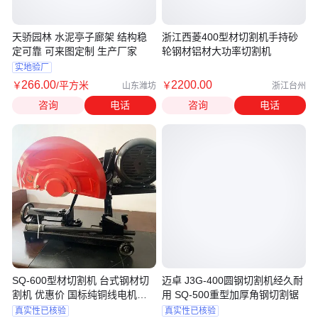
天骄园林 水泥亭子廊架 结构稳
浙江西菱400型材切割机手持砂
定可靠 可来图定制 生产厂家
轮钢材铝材大功率切割机
实地验厂
266
.00
2200
.00
￥
/平方米
￥
山东潍坊
浙江台州
咨询
电话
咨询
电话
SQ-600型材切割机 台式钢材切
迈卓 J3G-400圆钢切割机经久耐
割机 优惠价 国标纯铜线电机
用 SQ-500重型加厚角钢切割锯
ZM-500
真实性已核验
真实性已核验