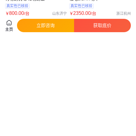
真实性已核验
真实性已核验
800
.00
2350
.00
￥
/台
￥
/台
山东济宁
浙江杭州
咨询
电话
咨询
电话
立即咨询
获取底价
主页
金相高速切割机Q-2A切金属塑料
永邦机械切割机 全自动切割机
胶管380v小型手动台式砂轮切割
花岗岩切割机 台式瓷砖切割机
机
真实性已核验
4410
.00
1000
.00
￥
/台
￥
/台
广东广州
河北邢台
咨询
电话
咨询
电话