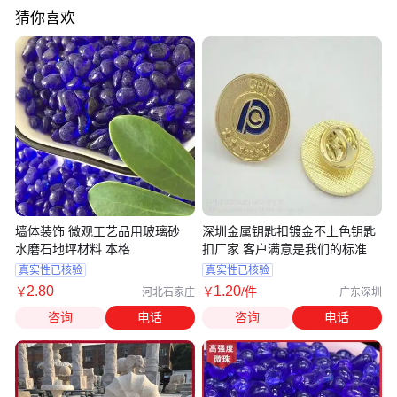
猜你喜欢
墙体装饰 微观工艺品用玻璃砂
深圳金属钥匙扣镀金不上色钥匙
水磨石地坪材料 本格
扣厂家 客户满意是我们的标准
真实性已核验
真实性已核验
2
.80
1
.20
￥
￥
/件
河北石家庄
广东深圳
咨询
电话
咨询
电话