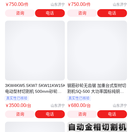
750
.00
750
.00
￥
/件
￥
/件
山东济宁
山东济宁
咨询
电话
咨询
电话
3KW4KW5.5KW7.5KW11KW15KW
钢筋砂轮无齿锯 加重台式型材切
电动型材切割机 500mm砂轮无
割机SQ-500 大功率国标纯铜电
齿锯
机
真实性已核验
真实性已核验
3500
.00
680
.00
￥
/台
￥
/台
山东济宁
山东济宁
咨询
电话
咨询
电话