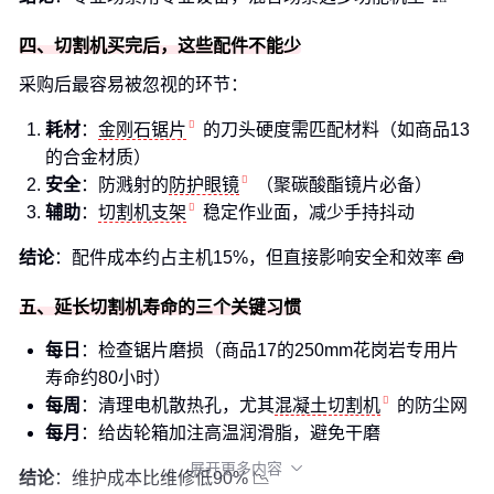
四、切割机买完后，这些配件不能少
采购后最容易被忽视的环节：
耗材
：
金刚石锯片
的刀头硬度需匹配材料（如商品13
的合金材质）
安全
：防溅射的
防护眼镜
（聚碳酸酯镜片必备）
辅助
：
切割机支架
稳定作业面，减少手持抖动
结论
：配件成本约占主机15%，但直接影响安全和效率 🧰
五、延长切割机寿命的三个关键习惯
每日
：检查锯片磨损（商品17的250mm花岗岩专用片
寿命约80小时）
每周
：清理电机散热孔，尤其
混凝土切割机
的防尘网
每月
：给齿轮箱加注高温润滑脂，避免干磨
展开更多内容

结论
：维护成本比维修低90% 📉