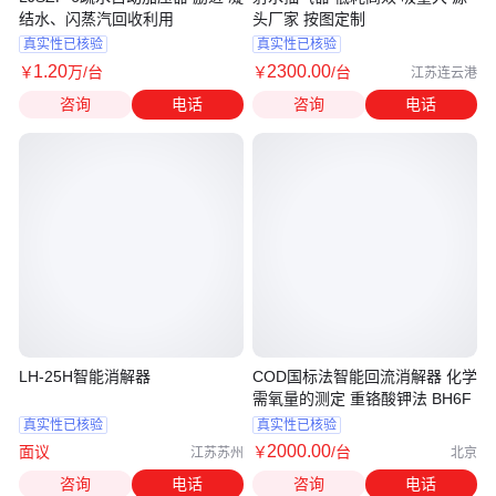
结水、闪蒸汽回收利用
头厂家 按图定制
真实性已核验
真实性已核验
1
.20
2300
.00
￥
万
/台
￥
/台
江苏连云港
咨询
电话
咨询
电话
LH-25H智能消解器
COD国标法智能回流消解器 化学
需氧量的测定 重铬酸钾法 BH6F
真实性已核验
真实性已核验
2000
.00
面议
￥
/台
江苏苏州
北京
咨询
电话
咨询
电话