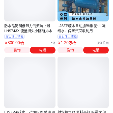
防水锤铸钢低阻力倒流防止器
LJSZP疏水自动加压器 励进 凝
LHS743X 流量损失小隔断排水
结水、闪蒸汽回收利用
真实性已核验
真实性已核验
800
.00
1
.20
￥
/台
￥
万
/台
上海
浙江杭州
咨询
电话
咨询
电话
LJSZP-6疏水自动加压器 励进 凝
射水抽气器 低耗高效 吸量大 源