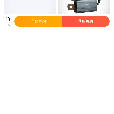
立即咨询
获取底价
主页
奥立龙 Orion™ AQUAfast
等电位连接器 型号:M608-EPJE-
COD165 消解器 一级代理 现货
1库号：M411412
实地验商
真实性已核验
1
.05
800
.00
￥
万
/台
￥
/台
四川成都
北京
咨询
电话
咨询
电话