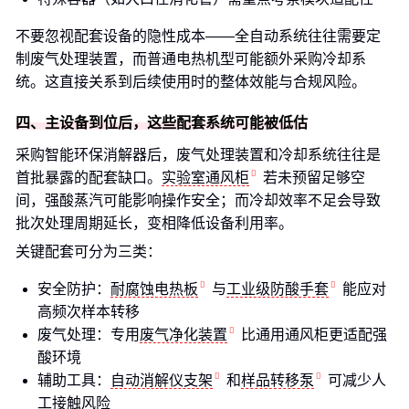
不要忽视配套设备的隐性成本——全自动系统往往需要定
制废气处理装置，而普通电热机型可能额外采购冷却系
统。这直接关系到后续使用时的整体效能与合规风险。
四、主设备到位后，这些配套系统可能被低估
采购智能环保消解器后，废气处理装置和冷却系统往往是
首批暴露的配套缺口。
实验室通风柜
若未预留足够空
间，强酸蒸汽可能影响操作安全；而冷却效率不足会导致
批次处理周期延长，变相降低设备利用率。
关键配套可分为三类：
安全防护：
耐腐蚀电热板
与
工业级防酸手套
能应对
高频次样本转移
废气处理：专用
废气净化装置
比通用通风柜更适配强
酸环境
辅助工具：
自动消解仪支架
和
样品转移泵
可减少人
工接触风险