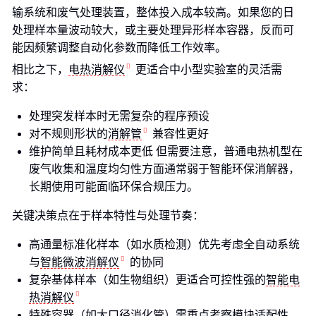
输系统和废气处理装置，整体投入成本较高。如果您的日
处理样本量波动较大，或主要处理异形样本容器，反而可
能因频繁调整自动化参数而降低工作效率。
相比之下，
电热消解仪
更适合中小型实验室的灵活需
求：
处理突发样本时无需复杂的程序预设
对不规则形状的
消解管
兼容性更好
维护简单且耗材成本更低 但需要注意，普通电热机型在
废气收集和温度均匀性方面通常弱于智能环保消解器，
长期使用可能面临环保合规压力。
关键决策点在于样本特性与处理节奏：
高通量标准化样本（如水质检测）优先考虑全自动系统
与
智能微波消解仪
的协同
复杂基体样本（如生物组织）更适合可控性强的
智能电
热消解仪
特殊容器（如大口径消化管）需重点考察模块适配性