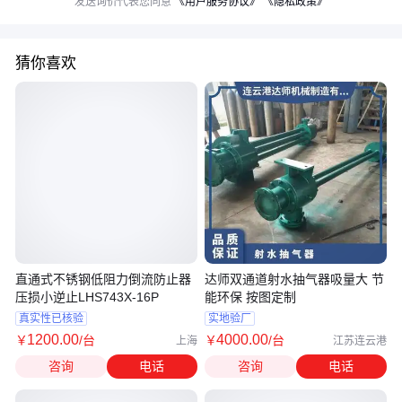
发送询价代表您同意
《用户服务协议》
《隐私政策》
猜你喜欢
直通式不锈钢低阻力倒流防止器
达师双通道射水抽气器吸量大 节
压损小逆止LHS743X-16P
能环保 按图定制
真实性已核验
实地验厂
1200
.00
4000
.00
￥
/台
￥
/台
上海
江苏连云港
咨询
电话
咨询
电话