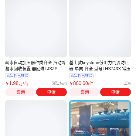
疏水自动加压器种类齐全 汽动冷
基士敦keystone低阻力倒流防止
凝水回收装置 器励进LJSZP
器 单向 齐全 型号LHS743X 常压
真实性已核验
真实性已核验
1
.98
800
.00
￥
万
/台
￥
/件
浙江杭州
上海
咨询
电话
咨询
电话