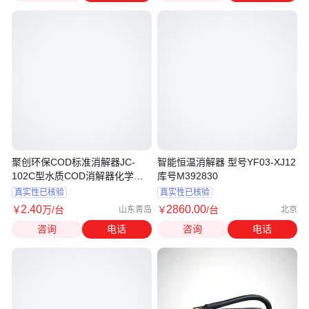
聚创环保COD标准消解器JC-
智能恒温消解器 型号YF03-XJ12
102C型水质COD消解器化学需
库号M392830
氧量消解器
真实性已核验
真实性已核验
2
.40
2860
.00
￥
万
/台
￥
/台
山东青岛
北京
咨询
电话
咨询
电话