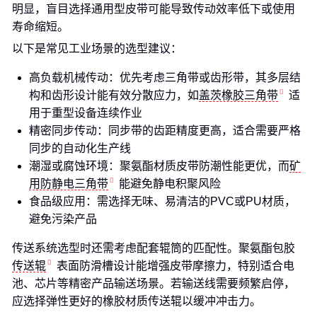
明显，盲目选择通用型皮带可能导致传动效率低下或使用
寿命缩短。
以下是常见工业场景的选型建议：
高负载机械传动：优先考虑三角带或齿形带，其多层结
构和齿形设计能有效分散应力，如
盖茨橡胶三角带
适
用于重型设备连续作业
精密同步传动：同步带的齿距精度更高，适合需要严格
同步的自动化生产线
潮湿或腐蚀环境：聚氨酯材质皮带防潮性能更优，而
矿
用防静电三角带
能避免静电积聚风险
食品级应用：需选择无味、易清洁的PVC或PU材质，
避免污染产品
传送系统选型时还需考虑配套辊筒的匹配性。聚氨酯包胶
传送辊
表面防滑槽设计能增强皮带摩擦力，特别适合电
池、芯片等精密产品输送场景。若输送线需要频繁启停，
应选择弹性更好的橡胶材质传送辊以缓冲冲击力。