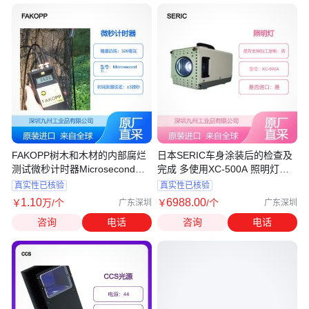
FAKOPP树木和木材的内部腐烂
日本SERIC车身涂装后的检查及
测试微秒计时器Microsecond
完成 多使用XC-500A 照明灯光
Timer
源
真实性已核验
真实性已核验
1
.10
6988
.00
￥
万
/个
￥
/个
广东深圳
广东深圳
咨询
电话
咨询
电话