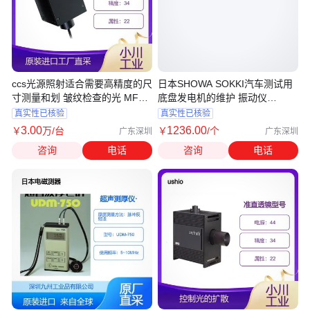
ccs光源照射适合需要高精度的尺
日本SHOWA SOKKI汽车测试用
寸测量和划 皱纹检查的光 MFU
底盘发电机的维护 振动仪
系列
1332B-01L
真实性已核验
真实性已核验
3
.00
1236
.00
￥
万
/台
￥
/个
广东深圳
广东深圳
咨询
电话
咨询
电话