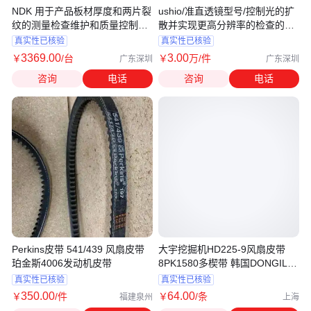
NDK 用于产品板材厚度和两片裂
ushio/准直透镜型号/控制光的扩
纹的测量检查维护和质量控制
散并实现更高分辨率的检查的模
UDM-750
型
真实性已核验
真实性已核验
3369
.00
3
.00
￥
/台
￥
万
/件
广东深圳
广东深圳
咨询
电话
咨询
电话
Perkins皮带 541/439 风扇皮带
大宇挖掘机HD225-9风扇皮带
珀金斯4006发动机皮带
8PK1580多楔带 韩国DONGIL汽
车皮带
真实性已核验
真实性已核验
350
.00
64
.00
￥
/件
￥
/条
福建泉州
上海