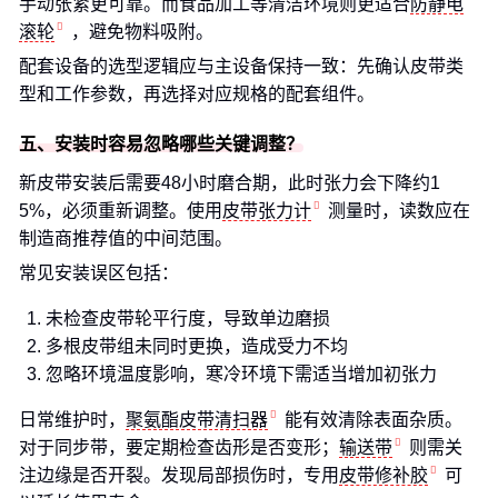
手动张紧更可靠。而食品加工等清洁环境则更适合
防静电
滚轮
，避免物料吸附。
配套设备的选型逻辑应与主设备保持一致：先确认皮带类
型和工作参数，再选择对应规格的配套组件。
五、安装时容易忽略哪些关键调整？
新皮带安装后需要48小时磨合期，此时张力会下降约1
5%，必须重新调整。使用
皮带张力计
测量时，读数应在
制造商推荐值的中间范围。
常见安装误区包括：
未检查皮带轮平行度，导致单边磨损
多根皮带组未同时更换，造成受力不均
忽略环境温度影响，寒冷环境下需适当增加初张力
日常维护时，
聚氨酯皮带清扫器
能有效清除表面杂质。
对于同步带，要定期检查齿形是否变形；
输送带
则需关
注边缘是否开裂。发现局部损伤时，专用
皮带修补胶
可