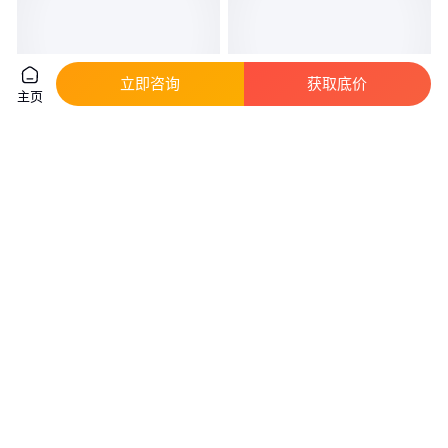
立即咨询
获取底价
主页
日本BANDO阪东汽车皮带
韩国HANCHANG韩昌
RPF5370三角带17*915Li柴油发
RECMF9465三角带柴油发电机
动机风扇皮带
风扇皮带
真实性已核验
真实性已核验
24
.00
42
.00
￥
/条
￥
/条
上海
上海
咨询
电话
咨询
电话