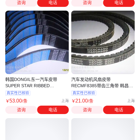
咨询
电话
咨询
电话
韩国DONGIL东一汽车皮带
汽车发动机风扇皮带
SUPER STAR RIBBED
RECMF8385带齿三角带 韩昌
8PK1060多楔带
HANCHANG
真实性已核验
真实性已核验
53
.00
21
.00
￥
/条
￥
/条
上海
上海
咨询
电话
咨询
电话