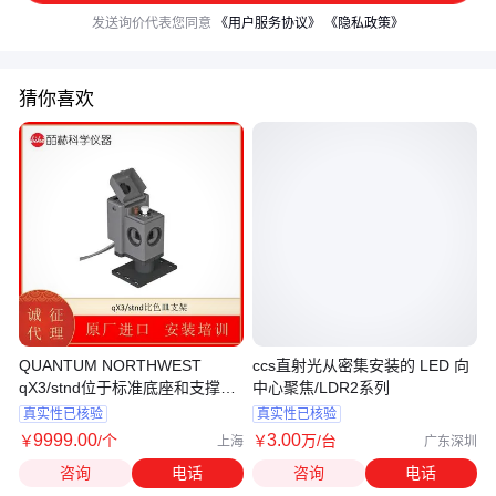
发送询价代表您同意
《用户服务协议》
《隐私政策》
猜你喜欢
QUANTUM NORTHWEST
ccs直射光从密集安装的 LED 向
qX3/stnd位于标准底座和支撑柱
中心聚焦/LDR2系列
上的比色皿支架
真实性已核验
真实性已核验
9999
.00
3
.00
￥
/个
￥
万
/台
上海
广东深圳
咨询
电话
咨询
电话