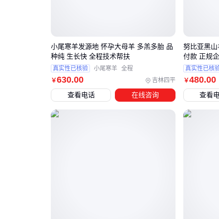
小尾寒羊发源地 怀孕大母羊 多羔多胎 品
努比亚黑山
种纯 生长快 全程技术帮扶
付款 正规
真实性已核验
小尾寒羊
全程
真实性已核
630
.00
480
.00
吉林四平
￥
￥
查看电话
在线咨询
查看