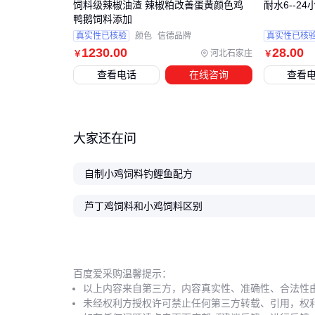
饲料级辣椒油渣 辣椒粕改善蛋黄颜色鸡
耐水6--2
鸭鹅饲料添加
真实性已核验
颜色
信德品牌
真实性已核
1230
.00
28
.00
河北石家庄
￥
￥
查看电话
在线咨询
查看
大家还在问
自制小鸡饲料钓鲤鱼配方
芦丁鸡饲料和小鸡饲料区别
百度爱采购温馨提示：
以上内容来自第三方，内容真实性、准确性、合法性
未经权利方授权许可禁止任何第三方转载、引用，权