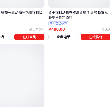
高，但单位增重成本反而更低。关键要看饲料转化率——优质
饲料虽然单价高，但能减少浪费和缩短养殖周期。
质 微量元素动物补钙用饲料级
鱼干饲料动物养殖海鱼鸡猪鹅 鸭螃蟹龙
特殊养殖场景需要额外关注添加剂选择：
虾甲鱼饲料原料
真实性已核验
散养鸡群可搭配
鸡用益生菌
饲料增强抗病力
480
.00
山东滨州
天
￥
密集养殖建议补充
鸡用维生素
缓解应激
电话
在线咨询
查看电话
在线咨询
追求有机认证需选择无抗生素的预混合饲料
选定主饲料后，配套的
鸡用营养添加剂
能针对性补足地域性
营养缺失。例如玉米主产区饲料常需额外添加赖氨酸，而南方
高温环境可增加抗氧化剂比例。
四、为什么同样的饲料，喂养效果却不同？
选购优质小鸡饲料只是第一步，配套设备的合理配置同样影响
最终喂养效果。饲料的利用率、卫生状况和投喂稳定性，往往
取决于喂食器、饮水器和储存设备的匹配度。