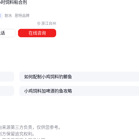
4小时饲料粘合剂
自动喂食器
能减少饲料浪费，避免因人工投喂不均导致的
过度采食或饥饿
验
耐水
恩特品牌
不锈钢鸡用饮水器
可保持水源清洁，降低因水质问题引发
浙江台州
的肠道疾病风险
电话
在线咨询
避光饲料吨桶
能有效防止饲料受潮霉变，确保营养成分不
流失
温度控制设备对雏鸡尤为重要。刚出壳的小鸡需要稳定环境温
度促进消化吸收，普通灯泡难以精确控温，专用鸡舍加热灯配
如何配制小鸡饲料钓鲫鱼
合温控系统能维持最适生长环境。
配套设备的选择应与养殖规模相匹配。小型散养户可优先考虑
小鸡饲料加啤酒钓鱼攻略
基础款自动喂食器和饮水器，而规模化养殖场则需要配备
饲料
搅拌机
和环控系统来实现高效管理。
五、这些喂养细节正在影响你的成本
由来源第三方负责，仅供您参考。
利方保留追究权利。
即使配备了专业设备，日常操作中的细节仍可能让饲料价值大