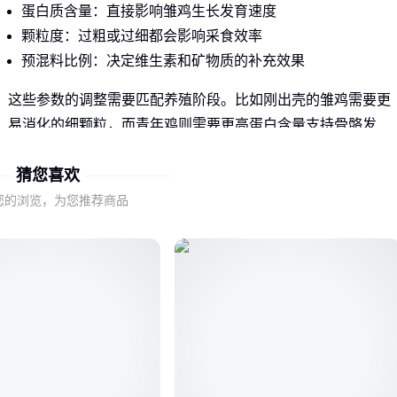
蛋白质含量：直接影响雏鸡生长发育速度
颗粒度：过粗或过细都会影响采食效率
预混料比例：决定维生素和矿物质的补充效果
这些参数的调整需要匹配养殖阶段。比如刚出壳的雏鸡需要更
易消化的细颗粒，而青年鸡则需要更高蛋白含量支持骨骼发
育。
猜您喜欢
采购时不能只看包装规格和总价，需要核对具体参数是否适配
您的浏览，为您推荐商品
当前养殖需求，这才是判断性价比的基础。
二、低价饲料可能带来的隐性成本
单纯选择低价饲料可能导致后续成本增加：
营养不足延长出栏时间，增加人工和场地占用成本
免疫力下降提高防疫和治疗支出
产蛋高峰期缩短影响整体收益