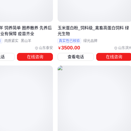
特别是青年期
蛋鸡饲料
，如果缺乏必要的输卵管保护成分，
可能直接影响后期产蛋质量和持续性。
合理的采购策略应该平衡初期投入和长期收益，重点考察饲料
羊 饲养简单 圈养散养 先养后
玉米蛋白粉_饲料级_禽畜高蛋白饲料 绿
对养殖目标的匹配度而非单纯比价。
企业有保障 疫苗齐全
光生物
验
肉质紧实
黑山羊
真实性已核验
绿光品牌
三、如何根据养殖目标选择合适的小鸡饲料？
3500
.00
山东泰安
山东滨
￥
电话
在线咨询
查看电话
在线咨询
选择小鸡饲料时，首先要明确养殖目标——是培育蛋鸡还是肉
鸡？两者的营养需求差异显著：
蛋鸡饲料需侧重钙磷平衡和氨基酸配比，以支持长期产蛋需
求
肉鸡饲料
则需更高蛋白质含量促进快速增重
雏鸡阶段需要更易消化的开食料，颗粒度通常比成鸡饲料更
细
同样是两斤装饲料，肉鸡用浓缩料可能比基础配合料价格更