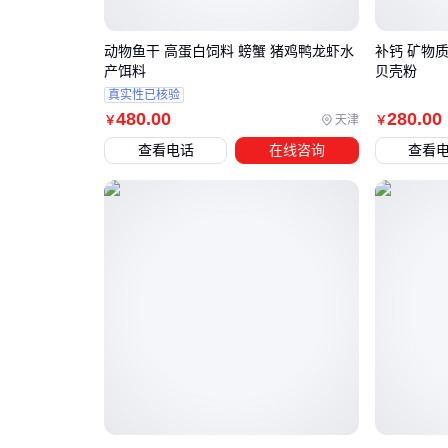
动物鱼干 高蛋白饲料 螃蟹 猪鸡鸭龙虾水
补钙 矿物
产饵料
贝壳粉
真实性已核验
480
.00
280
.00
天津
￥
￥
查看电话
在线咨询
查看